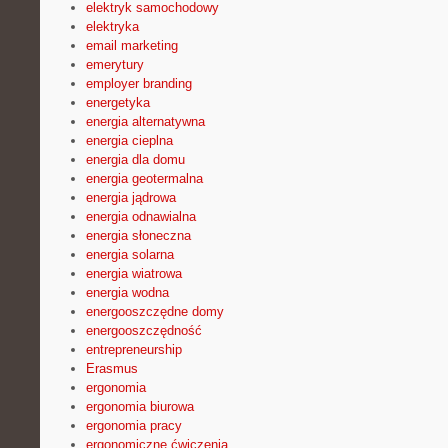
elektryk samochodowy
elektryka
email marketing
emerytury
employer branding
energetyka
energia alternatywna
energia cieplna
energia dla domu
energia geotermalna
energia jądrowa
energia odnawialna
energia słoneczna
energia solarna
energia wiatrowa
energia wodna
energooszczędne domy
energooszczędność
entrepreneurship
Erasmus
ergonomia
ergonomia biurowa
ergonomia pracy
ergonomiczne ćwiczenia