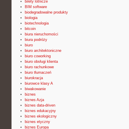
bilety lotnicze
BIM software
biodegradowalne produkty
biologia
biotechnologia
bitcoin
biura nieruchomości
biura podróży
biuro
biuro architektoniczne
biuro coworking
biuro obsługi klienta
biuro rachunkowe
biuro tłumaczeń
biurokracja
biurowce klasy A
biwakowanie
biznes
biznes Azja
biznes data-driven
biznes edukacyjny
biznes ekologiczny
biznes etyczny
biznes Europa