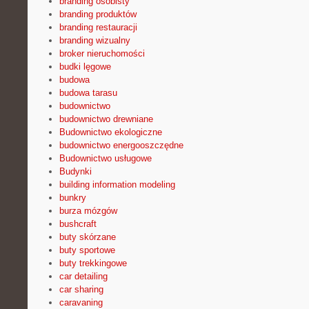
branding osobisty
branding produktów
branding restauracji
branding wizualny
broker nieruchomości
budki lęgowe
budowa
budowa tarasu
budownictwo
budownictwo drewniane
Budownictwo ekologiczne
budownictwo energooszczędne
Budownictwo usługowe
Budynki
building information modeling
bunkry
burza mózgów
bushcraft
buty skórzane
buty sportowe
buty trekkingowe
car detailing
car sharing
caravaning