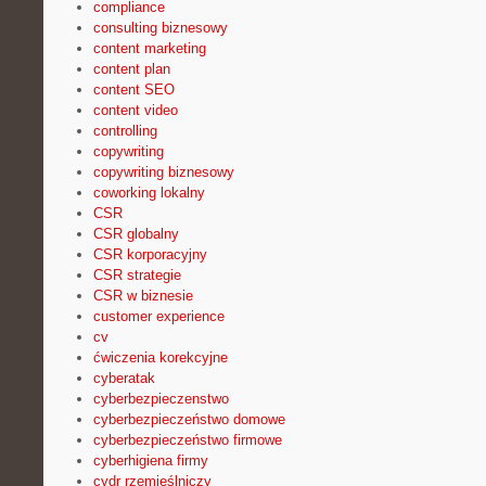
compliance
consulting biznesowy
content marketing
content plan
content SEO
content video
controlling
copywriting
copywriting biznesowy
coworking lokalny
CSR
CSR globalny
CSR korporacyjny
CSR strategie
CSR w biznesie
customer experience
cv
ćwiczenia korekcyjne
cyberatak
cyberbezpieczenstwo
cyberbezpieczeństwo domowe
cyberbezpieczeństwo firmowe
cyberhigiena firmy
cydr rzemieślniczy