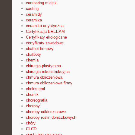
carsharing miejski
casting
ceramidy
ceramika
ceramika artystyczna
Certyfikacja BREEAM
Certyfikaty ekologiczne
certyfikaty zawodowe
chatbot firmowy
chatboty
chemia
chirurgia plastyczna
chirurgia rekonstrukcyjna
chmura obliczeniowa
chmura obliczeniowa firmy
cholesterol
chomik
choreografia
choroby
choroby odkleszczowe
choroby roślin doniczkowych
chóry
CI CD
ciasta bez pieczenia