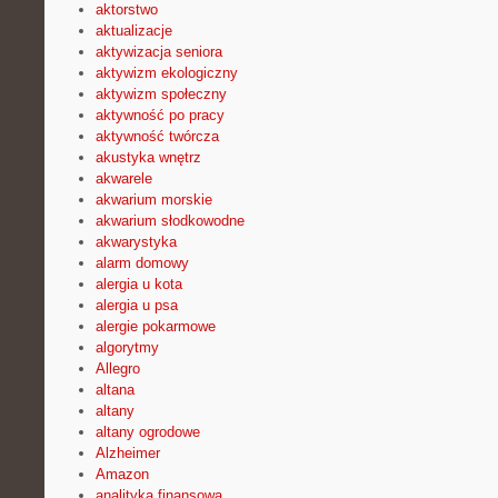
aktorstwo
aktualizacje
aktywizacja seniora
aktywizm ekologiczny
aktywizm społeczny
aktywność po pracy
aktywność twórcza
akustyka wnętrz
akwarele
akwarium morskie
akwarium słodkowodne
akwarystyka
alarm domowy
alergia u kota
alergia u psa
alergie pokarmowe
algorytmy
Allegro
altana
altany
altany ogrodowe
Alzheimer
Amazon
analityka finansowa