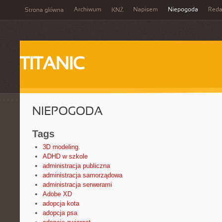
Archiwum
Napisem
Niepogoda
Reda
Strona główna
KNŻ
TITANIC
NIEPOGODA
Tags
3D modeling.
ADHD w szkole
administracja publiczna
administracja samorządowa
administracja serwerami
Adobe XD
adopcja kota
adopcja psa