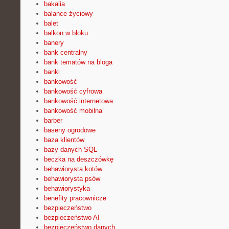
bakalia
balance życiowy
balet
balkon w bloku
banery
bank centralny
bank tematów na bloga
banki
bankowość
bankowość cyfrowa
bankowość internetowa
bankowość mobilna
barber
baseny ogrodowe
baza klientów
bazy danych SQL
beczka na deszczówkę
behawiorysta kotów
behawiorysta psów
behawiorystyka
benefity pracownicze
bezpieczeństwo
bezpieczeństwo AI
bezpieczeństwo danych