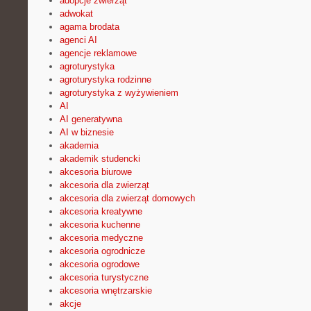
adopcje zwierząt
adwokat
agama brodata
agenci AI
agencje reklamowe
agroturystyka
agroturystyka rodzinne
agroturystyka z wyżywieniem
AI
AI generatywna
AI w biznesie
akademia
akademik studencki
akcesoria biurowe
akcesoria dla zwierząt
akcesoria dla zwierząt domowych
akcesoria kreatywne
akcesoria kuchenne
akcesoria medyczne
akcesoria ogrodnicze
akcesoria ogrodowe
akcesoria turystyczne
akcesoria wnętrzarskie
akcje