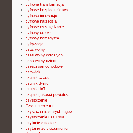
cyfrowa transformacja
cyfrowe bezpieczeństwo
cyfrowe innowacje
cyfrowe narzędzia
cyfrowe oszczędzanie
cyfrowy detoks
cyfrowy nomadyzm
cyfryzacja
czas wolny
czas wolny dorosłych
czas wolny dzieci
części samochodowe
człowiek
czujnik czadu
czujnik dymu
czujniki IoT
czujniki jakości powietrza
czyszczenie
Czyszczenie rur
czyszczenie starych tagów
czyszczenie uszu psa
czytanie dzieciom
czytanie ze zrozumieniem