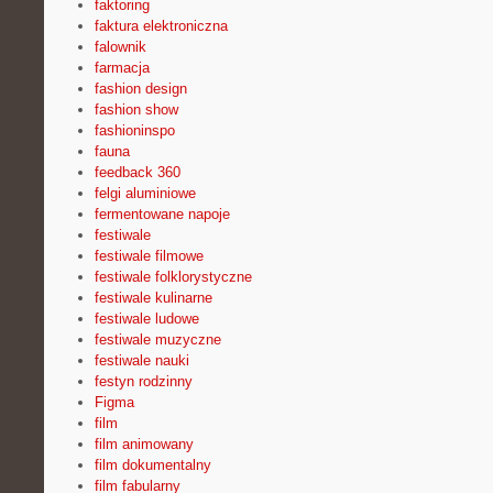
faktoring
faktura elektroniczna
falownik
farmacja
fashion design
fashion show
fashioninspo
fauna
feedback 360
felgi aluminiowe
fermentowane napoje
festiwale
festiwale filmowe
festiwale folklorystyczne
festiwale kulinarne
festiwale ludowe
festiwale muzyczne
festiwale nauki
festyn rodzinny
Figma
film
film animowany
film dokumentalny
film fabularny