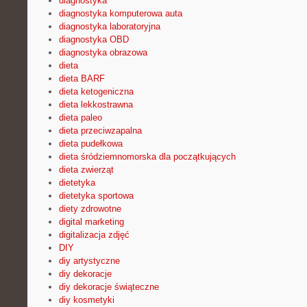
diagnostyka
diagnostyka komputerowa auta
diagnostyka laboratoryjna
diagnostyka OBD
diagnostyka obrazowa
dieta
dieta BARF
dieta ketogeniczna
dieta lekkostrawna
dieta paleo
dieta przeciwzapalna
dieta pudełkowa
dieta śródziemnomorska dla początkujących
dieta zwierząt
dietetyka
dietetyka sportowa
diety zdrowotne
digital marketing
digitalizacja zdjęć
DIY
diy artystyczne
diy dekoracje
diy dekoracje świąteczne
diy kosmetyki