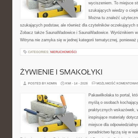
wyciszeniem. To miejsce s
szukających wiedzy o cieple
Można tu znaleźć użyteczne
szukających podstaw, ale również dla czytelników oczekujących 
Zobacz także SaunaWadowice i SaunaWadowice. Wyróżnikiem witr
Witryna nie zamyka się w jednej kategorii tematycznej, ponieważ 
CATEGORIES:
NIERUCHOMOŚCI
ŻYWIENIE I SMAKOŁYKI
POSTED BY ADMIN
KWI - 14 - 2026
MOŻLIWOŚĆ KOMENTOWA
Pakawilkolaka to portal, kt
myślą o osobach kochający
praktycznych wskazówek, w
inspirujące materiały doty
miejsce dla odpowiedzialny
poradnictwo łączą się w wa