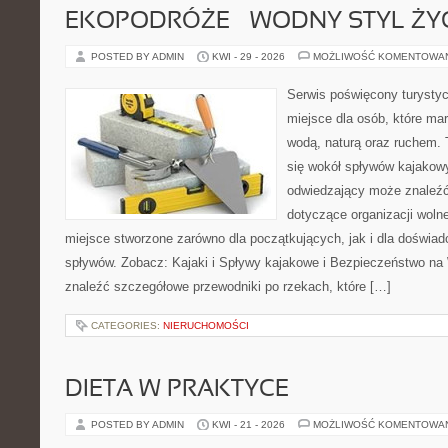
EKOPODRÓŻE – WODNY STYL ŻY
POSTED BY ADMIN
KWI - 29 - 2026
MOŻLIWOŚĆ KOMENTOWA
Serwis poświęcony turystyc
miejsce dla osób, które ma
wodą, naturą oraz ruchem. 
się wokół spływów kajakow
odwiedzający może znaleź
dotyczące organizacji woln
miejsce stworzone zarówno dla początkujących, jak i dla doświa
spływów. Zobacz: Kajaki i Spływy kajakowe i Bezpieczeństwo na
znaleźć szczegółowe przewodniki po rzekach, które […]
CATEGORIES:
NIERUCHOMOŚCI
DIETA W PRAKTYCE
POSTED BY ADMIN
KWI - 21 - 2026
MOŻLIWOŚĆ KOMENTOWA