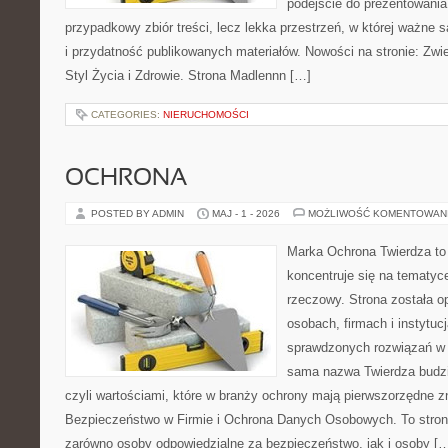
podejście do prezentowania 
przypadkowy zbiór treści, lecz lekka przestrzeń, w której ważne s
i przydatność publikowanych materiałów. Nowości na stronie: Zwi
Styl Życia i Zdrowie. Strona Madlennn […]
CATEGORIES:
NIERUCHOMOŚCI
OCHRONA
POSTED BY ADMIN
MAJ - 1 - 2026
MOŻLIWOŚĆ KOMENTOWAN
Marka Ochrona Twierdza to 
koncentruje się na tematy
rzeczowy. Strona została 
osobach, firmach i instytuc
sprawdzonych rozwiązań w 
sama nazwa Twierdza budzi 
czyli wartościami, które w branży ochrony mają pierwszorzędne 
Bezpieczeństwo w Firmie i Ochrona Danych Osobowych. To stron
zarówno osoby odpowiedzialne za bezpieczeństwo, jak i osoby [