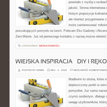
powstało z myślą o osobac
jakość. Strona internetowa 
którym propozycje kulinarne
ale również przygotowane z 
może zainteresować miłośni
poszukujących pomysłu na lunch. Polecam Eko Gadżety i Akcesor
Zero-Waste. Już od pierwszego kontaktu z nazwą można odnieść w
CATEGORIES:
NIERUCHOMOŚCI
WIEJSKA INSPIRACJA – DIY I RĘK
POSTED BY ADMIN
MAJ - 3 - 2026
MOŻLIWOŚĆ KOMENTOWAN
Madlennn to strona, które 
dopieszczony punkt w sieci
pomysłów. Już sama nazwa 
czymś osobistym, dlatego 
uwagę użytkowników, którzy