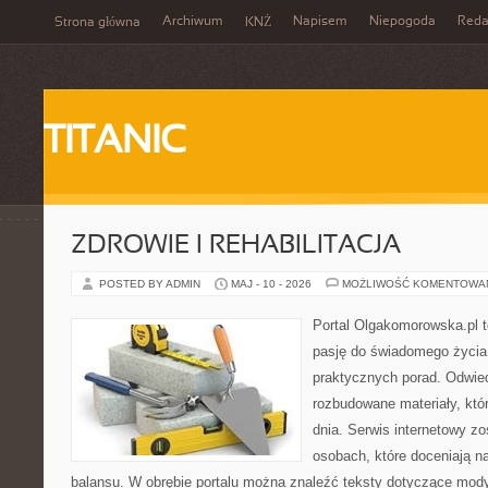
Archiwum
Napisem
Niepogoda
Reda
Strona główna
KNŻ
TITANIC
ZDROWIE I REHABILITACJA
POSTED BY ADMIN
MAJ - 10 - 2026
MOŻLIWOŚĆ KOMENTOWA
Portal Olgakomorowska.pl t
pasję do świadomego życia, 
praktycznych porad. Odwie
rozbudowane materiały, któr
dnia. Serwis internetowy z
osobach, które doceniają na
balansu. W obrębie portalu można znaleźć teksty dotyczące mody,