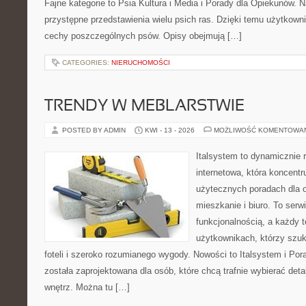
Fajne kategorie to Psia Kultura i Media i Porady dla Opiekunów. 
przystępne przedstawienia wielu psich ras. Dzięki temu użytkow
cechy poszczególnych psów. Opisy obejmują […]
CATEGORIES:
NIERUCHOMOŚCI
TRENDY W MEBLARSTWIE
POSTED BY ADMIN
KWI - 13 - 2026
MOŻLIWOŚĆ KOMENTOWA
Italsystem to dynamicznie r
internetowa, która koncentr
użytecznych poradach dla 
mieszkanie i biuro. To serwi
funkcjonalnością, a każdy 
użytkownikach, którzy szuk
foteli i szeroko rozumianego wygody. Nowości to Italsystem i Po
została zaprojektowana dla osób, które chcą trafnie wybierać det
wnętrz. Można tu […]