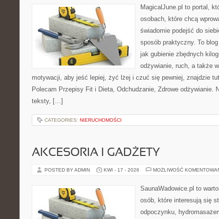
MagicalJune.pl to portal, k
osobach, które chcą wprow
świadomie podejść do siebie
sposób praktyczny. To blo
jak gubienie zbędnych kil
odżywianie, ruch, a także w
motywacji, aby jeść lepiej, żyć lżej i czuć się pewniej, znajdzie tu
Polecam Przepisy Fit i Dieta, Odchudzanie, Zdrowe odżywianie. N
teksty, […]
CATEGORIES:
NIERUCHOMOŚCI
AKCESORIA I GADŻETY
POSTED BY ADMIN
KWI - 17 - 2026
MOŻLIWOŚĆ KOMENTOWA
SaunaWadowice.pl to warto
osób, które interesują się s
odpoczynku, hydromasażem