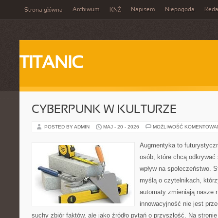
Archiwum
Napisem
Niepogoda
Reda
Strona główna
KNŻ
TITANIC
CYBERPUNK W KULTURZE
POSTED BY ADMIN
MAJ - 20 - 2026
MOŻLIWOŚĆ KOMENTOWA
Augmentyka to futurystyczn
osób, które chcą odkrywać ś
wpływ na społeczeństwo. St
myślą o czytelnikach, którzy
automaty zmieniają nasze n
innowacyjność nie jest prze
suchy zbiór faktów, ale jako źródło pytań o przyszłość. Na stron