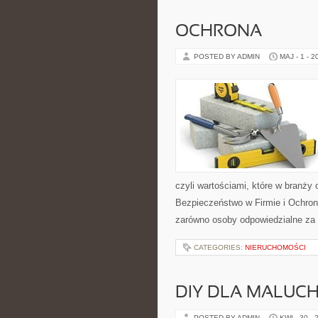
OCHRONA
POSTED BY ADMIN
MAJ - 1 - 2
czyli wartościami, które w branż
Bezpieczeństwo w Firmie i Ochro
zarówno osoby odpowiedzialne za 
CATEGORIES:
NIERUCHOMOŚCI
DIY DLA MALUC
POSTED BY ADMIN
KWI - 30 - 