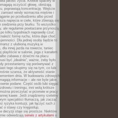
awia jakość życia. Krótkie spacery w
omagają oczyścić głowę, obniżają
u, poprawiają koncentrację. Wejście
 zamiast windy wzmacnia mięśnie i
ąganie po przebudzeniu albo przed
za napięcia w ciele, które zbierają się
 siedzenia przy biurku. To wszystko
y, ale regularnie powtarzane przynoszą
e po kilku tygodniach naprawdę czuć.
znaleźć formę ruchu, która daje choć
yjemności. Dla jednej osoby będzie to
marsz z ulubioną muzyką w
 dla innej jazda na rowerze, taniec
ej playliście w salonie, joga z kanałem
albo zabawa z dziećmi na placu
usi być „idealnie”, ważne, żeby było
Gdy przestaniemy się porównywać z
iast tego skupimy się na tym, co lubi
 rośnie szansa, że aktywność stanie
elementem dnia. W budowaniu zdrowych
gają informacje – ale nie byle jakie,
sownie podane. Część osób lubi sięgać
zdrowiu i treningu, inni wolą krótsze
 można przeczytać w przerwie w pracy
annej kawie. Jeśli znajdziemy rzetelny
órym specjaliści tłumaczą, jak zacząć
ez ryzyka kontuzji, jak łączyć ruch z
bać o stawy czy kręgosłup,
 decyzji staje się prostsze. Niektóre
arnie odwiedzają
serwis z artykułami
o