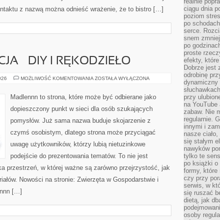
realnie popr
ciągu dnia p
ntaktu z nazwą można odnieść wrażenie, że to bistro […]
poziom stres
po schodach
serce. Rozci
snem zmniejs
po godzinach
proste rzecz
CJA – DIY I RĘKODZIEŁO
efekty, któr
Dobrze jest 
odrobinę prz
WIEJSKA
026
MOŻLIWOŚĆ KOMENTOWANIA
ZOSTAŁA WYŁĄCZONA
dynamiczny 
INSPIRACJA
–
słuchawkach,
DIY
Madlennn to strona, które może być odbierane jako
przy ulubion
I
na YouTube 
RĘKODZIEŁO
dopieszczony punkt w sieci dla osób szukających
zabaw. Nie m
regularnie. 
pomysłów. Już sama nazwa buduje skojarzenie z
innymi i zam
czymś osobistym, dlatego strona może przyciągać
nasze ciało,
się stałym 
uwagę użytkowników, którzy lubią nietuzinkowe
nawyków poma
podejście do prezentowania tematów. To nie jest
tylko te sen
po książki o 
ka przestrzeń, w której ważne są zarówno przejrzystość, jak
formy, które
czy przy por
iałów. Nowości na stronie: Zwierzęta w Gospodarstwie i
serwis, w kt
ennn […]
się ruszać b
dietą, jak d
podejmowanie
osoby regul