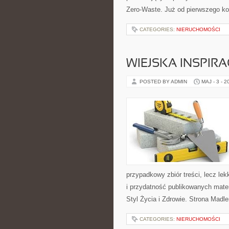
Zero-Waste. Już od pierwszego ko
CATEGORIES:
NIERUCHOMOŚCI
WIEJSKA INSPIRA
POSTED BY ADMIN
MAJ - 3 - 2
przypadkowy zbiór treści, lecz lek
i przydatność publikowanych mater
Styl Życia i Zdrowie. Strona Madl
CATEGORIES:
NIERUCHOMOŚCI