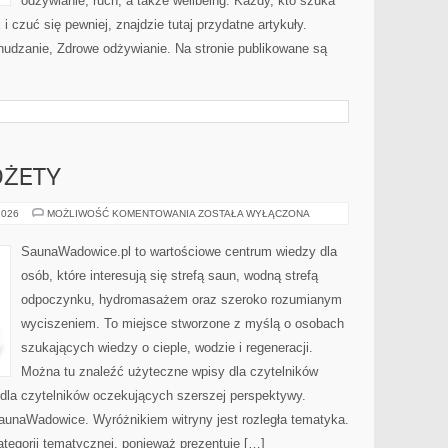
odżywianie, ruch, a także wellbeing. Każdy, kto szuka
 i czuć się pewniej, znajdzie tutaj przydatne artykuły.
hudzanie, Zdrowe odżywianie. Na stronie publikowane są
DŻETY
AKCESORIA
2026
MOŻLIWOŚĆ KOMENTOWANIA
ZOSTAŁA WYŁĄCZONA
I
GADŻETY
SaunaWadowice.pl to wartościowe centrum wiedzy dla
osób, które interesują się strefą saun, wodną strefą
odpoczynku, hydromasażem oraz szeroko rozumianym
wyciszeniem. To miejsce stworzone z myślą o osobach
szukających wiedzy o cieple, wodzie i regeneracji.
Można tu znaleźć użyteczne wpisy dla czytelników
 dla czytelników oczekujących szerszej perspektywy.
unaWadowice. Wyróżnikiem witryny jest rozległa tematyka.
ategorii tematycznej, ponieważ prezentuje […]