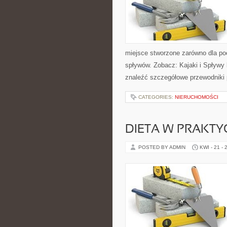
miejsce stworzone zarówno dla po
spływów. Zobacz: Kajaki i Spływy
znaleźć szczegółowe przewodniki 
CATEGORIES:
NIERUCHOMOŚCI
DIETA W PRAKTY
POSTED BY ADMIN
KWI - 21 - 