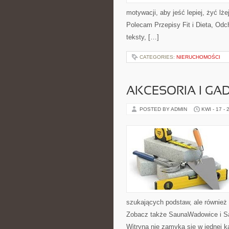
motywacji, aby jeść lepiej, żyć lżej
Polecam Przepisy Fit i Dieta, Odc
teksty, […]
CATEGORIES:
NIERUCHOMOŚCI
AKCESORIA I GA
POSTED BY ADMIN
KWI - 17 - 
szukających podstaw, ale również
Zobacz także SaunaWadowice i Sa
Witryna nie zamyka się w jednej k