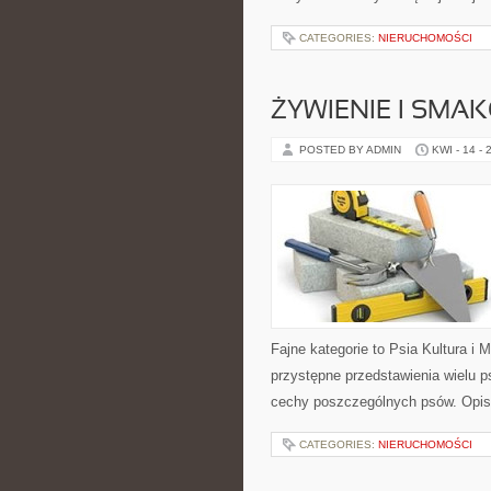
CATEGORIES:
NIERUCHOMOŚCI
ŻYWIENIE I SMAK
POSTED BY ADMIN
KWI - 14 - 
Fajne kategorie to Psia Kultura i
przystępne przedstawienia wielu 
cechy poszczególnych psów. Opis
CATEGORIES:
NIERUCHOMOŚCI