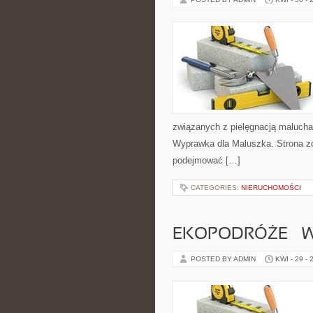
związanych z pielęgnacją malucha.
Wyprawka dla Maluszka. Strona zo
podejmować […]
CATEGORIES:
NIERUCHOMOŚCI
EKOPODRÓŻE – W
POSTED BY ADMIN
KWI - 29 - 