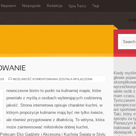
Napisem
Niepogoda
Redakcja
Tagi
Spis Treści
SUB
OWANIE
Kiedy myślim
głowie pojawi
SEZONOWE
026
MOŻLIWOŚĆ KOMENTOWANIA
ZOSTAŁA WYŁĄCZONA
skomplikowan
GOTOWANIE
wyrzeźbionyc
nowoczesne bistro to punkt na kulinarnej mapie, które
wiele osób z
mam czasu, n
powstało z myślą o osobach wybierających codzienną
Tymczasem f
samopoczuci
jakość. Strona internetowa opisuje charakter kuchni, w
ani sportowe
którym propozycje kulinarne mają być nie tylko świeże,
Taki, który 
sprzętu za t
ale również przygotowane z dbałością. To witryna, która
Pierwszym k
może zainteresować miłośników dobrej kuchni,
traktować ak
obowiązek, w
Polecam Eko Gadżety i Akcesoria i Kuchnia Świata w Stylu