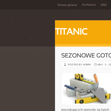
Archiwum
Strona główna
KNŻ
TITANIC
SEZONOWE GOT
POSTED BY ADMIN
MAJ - 3 - 2
poszukujących pomysłu na lunch. 