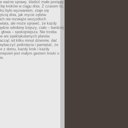
ne ważne sprawy, śledzić małe postępy
zbę kroków w ciągu dnia. Z czasem to,
ku było wyzwaniem, staje się
ęścią dnia, jak mycie zębów.
uch nie rozwiąże wszystkich
wiata, ale może sprawić, że każdy
ędzie odrobinę lżejszy, ciało – bardziej
 głowa – spokojniejsza. Nie trzeba
ów ani spektakularnych planów.
cząć od kilku minut dziennie, dać
wybaczyć potknięcia i pamiętać, że
ie z domu, każdy krok i każdy
 mięsień jest małym gestem troski o
ie.