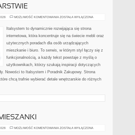
ARSTWIE
TRENDY
2026
MOŻLIWOŚĆ KOMENTOWANIA
ZOSTAŁA WYŁĄCZONA
W
MEBLARSTWIE
Italsystem to dynamicznie rozwijająca się strona
internetowa, która koncentruje się na świecie mebli oraz
użytecznych poradach dla osób urządzających
mieszkanie i biuro. To serwis, w którym styl łączy się z
funkcjonalnością, a każdy tekst powstaje z myślą o
użytkownikach, którzy szukają inspiracji dotyczących
dy. Nowości to Italsystem i Poradnik Zakupowy. Strona
tóre chcą trafnie wybierać detale wnętrzarskie do różnych
 MIESZANKI
RECENZJE
2026
MOŻLIWOŚĆ KOMENTOWANIA
ZOSTAŁA WYŁĄCZONA
KAW
I