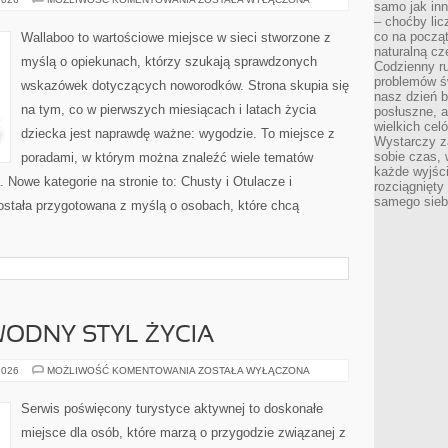
samo jak in
DLA
– choćby lic
MALUCHA
co na począt
Wallaboo to wartościowe miejsce w sieci stworzone z
naturalną cz
myślą o opiekunach, którzy szukają sprawdzonych
Codzienny r
problemów ś
wskazówek dotyczących noworodków. Strona skupia się
nasz dzień b
na tym, co w pierwszych miesiącach i latach życia
posłuszne, a
wielkich cel
dziecka jest naprawdę ważne: wygodzie. To miejsce z
Wystarczy za
sobie czas, 
poradami, w którym można znaleźć wiele tematów
każde wyjśc
 Nowe kategorie na stronie to: Chusty i Otulacze i
rozciągnięty
samego sieb
stała przygotowana z myślą o osobach, które chcą
ODNY STYL ŻYCIA
EKOPODRÓŻE
2026
MOŻLIWOŚĆ KOMENTOWANIA
ZOSTAŁA WYŁĄCZONA
–
WODNY
STYL
Serwis poświęcony turystyce aktywnej to doskonałe
ŻYCIA
miejsce dla osób, które marzą o przygodzie związanej z