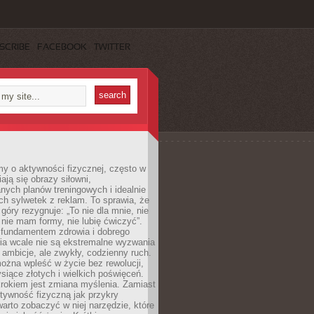
SCRIBE
FACEBOOK
TWITTER
y o aktywności fizycznej, często w
ają się obrazy siłowni,
ych planów treningowych i idealnie
h sylwetek z reklam. To sprawia, że
 góry rezygnuje: „To nie dla mnie, nie
ie mam formy, nie lubię ćwiczyć”.
undamentem zdrowia i dobrego
a wcale nie są ekstremalne wyzwania
 ambicje, ale zwykły, codzienny ruch.
można wpleść w życie bez rewolucji,
ysiące złotych i wielkich poświęceń.
rokiem jest zmiana myślenia. Zamiast
tywność fizyczną jak przykry
arto zobaczyć w niej narzędzie, które