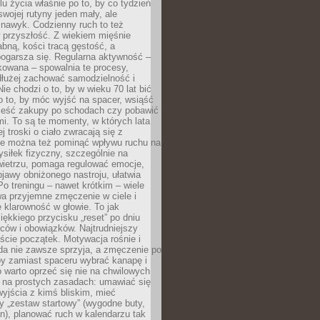
u życia właśnie po to, by co tydzień
swojej rutyny jeden mały, ale
 nawyk. Codzienny ruch to też
 przyszłość. Z wiekiem mięśnie
łabną, kości tracą gęstość, a
ogarsza się. Regularna aktywność –
kowana – spowalnia te procesy,
dłużej zachować samodzielność i
ie chodzi o to, by w wieku 70 lat bić
 o to, by móc wyjść na spacer, wsiąść
nieść zakupy po schodach czy pobawić
i. To są te momenty, w których lata
j troski o ciało zwracają się z
ie można też pominąć wpływu ruchu na
siłek fizyczny, szczególnie na
ietrzu, pomaga regulować emocje,
jawy obniżonego nastroju, ułatwia
Po treningu – nawet krótkim – wiele
a przyjemne zmęczenie w ciele i
 klarowność w głowie. To jak
iękkiego przycisku „reset” po dniu
ców i obowiązków. Najtrudniejszy
cie początek. Motywacja rośnie i
da nie zawsze sprzyja, a zmęczenie po
by zamiast spaceru wybrać kanapę i
go warto oprzeć się nie na chwilowych
e na prostych zasadach: umawiać się
yjścia z kimś bliskim, mieć
 „zestaw startowy” (wygodne buty,
on), planować ruch w kalendarzu tak