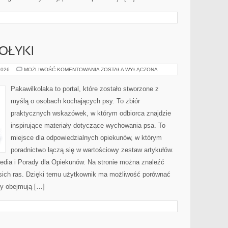
OŁYKI
ŻYWIENIE
2026
MOŻLIWOŚĆ KOMENTOWANIA
ZOSTAŁA WYŁĄCZONA
I
SMAKOŁYKI
Pakawilkolaka to portal, które zostało stworzone z
myślą o osobach kochających psy. To zbiór
praktycznych wskazówek, w którym odbiorca znajdzie
inspirujące materiały dotyczące wychowania psa. To
miejsce dla odpowiedzialnych opiekunów, w którym
poradnictwo łączą się w wartościowy zestaw artykułów.
 Media i Porady dla Opiekunów. Na stronie można znaleźć
psich ras. Dzięki temu użytkownik ma możliwość porównać
y obejmują […]