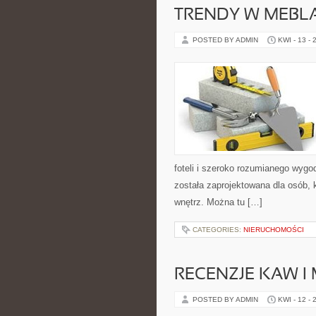
TRENDY W MEBL
POSTED BY ADMIN
KWI - 13 - 
foteli i szeroko rozumianego wygo
została zaprojektowana dla osób, k
wnętrz. Można tu […]
CATEGORIES:
NIERUCHOMOŚCI
RECENZJE KAW I
POSTED BY ADMIN
KWI - 12 - 