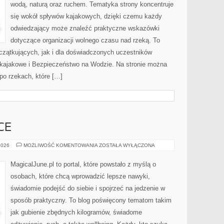
wodą, naturą oraz ruchem. Tematyka strony koncentruje
się wokół spływów kajakowych, dzięki czemu każdy
odwiedzający może znaleźć praktyczne wskazówki
dotyczące organizacji wolnego czasu nad rzeką. To
czątkujących, jak i dla doświadczonych uczestników
 kajakowe i Bezpieczeństwo na Wodzie. Na stronie można
po rzekach, które […]
CE
DIETA
2026
MOŻLIWOŚĆ KOMENTOWANIA
ZOSTAŁA WYŁĄCZONA
W
PRAKTYCE
MagicalJune.pl to portal, które powstało z myślą o
osobach, które chcą wprowadzić lepsze nawyki,
świadomie podejść do siebie i spojrzeć na jedzenie w
sposób praktyczny. To blog poświęcony tematom takim
jak gubienie zbędnych kilogramów, świadome