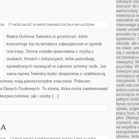
zdrowym styl
dorzucić do 
wartościowy
inwestycja w
naturalnie s
równowaga p
OCHRONA
026
MOŻLIWOŚĆ KOMENTOWANIA
ZOSTAŁA WYŁĄCZONA
nawet umiar
pozwala na 
Marka Ochrona Twierdza to przestrzeń, które
sprawność. N
rekordy, ale
koncentruje się na tematyce zabezpieczeń w sposób
na rower, w
rzeczowy. Strona została opracowana z myślą o
się z wnukam
wcześniejsze
osobach, firmach i instytucjach, które potrzebują
nawiązką. N
sprawdzonych rozwiązań w zakresie ochrony osób. Już
psychikę. Wy
świeżym pow
sama nazwa Twierdza budzi skojarzenia z stabilnością,
zmniejsza ob
zasypianie. 
y ochrony mają pierwszorzędne znaczenie. Polecam:
osób odczuw
na Danych Osobowych. To strona, która może zainteresować
jednocześnie
wciśnięcie m
bezpieczeństwo, jak i osoby […]
pełnym bodź
bywa oczywiś
spada, pogo
pracy kusi, 
pilot. Dlate
zrywach, al
HA
na wspólne w
przygotowany
ubranie, bid
DIY
2026
MOŻLIWOŚĆ KOMENTOWANIA
ZOSTAŁA WYŁĄCZONA