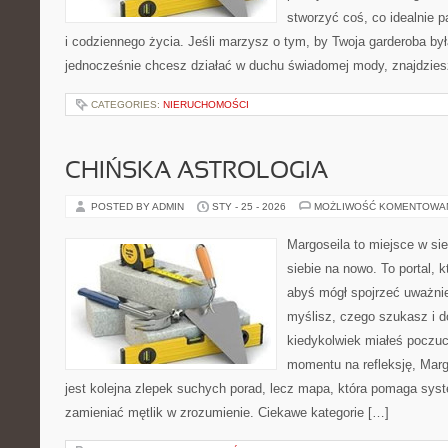
stworzyć coś, co idealnie p
i codziennego życia. Jeśli marzysz o tym, by Twoja garderoba była
jednocześnie chcesz działać w duchu świadomej mody, znajdzie
CATEGORIES:
NIERUCHOMOŚCI
CHIŃSKA ASTROLOGIA
POSTED BY ADMIN
STY - 25 - 2026
MOŻLIWOŚĆ KOMENTOWA
Margoseila to miejsce w si
siebie na nowo. To portal, 
abyś mógł spojrzeć uważnie
myślisz, czego szukasz i d
kiedykolwiek miałeś poczuci
momentu na refleksję, Margo
jest kolejna zlepek suchych porad, lecz mapa, która pomaga sy
zamieniać mętlik w zrozumienie. Ciekawe kategorie […]