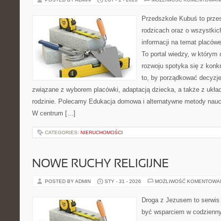
Przedszkole Kubuś to prze
rodzicach oraz o wszystkich
informacji na temat placów
To portal wiedzy, w którym 
rozwoju spotyka się z konk
to, by porządkować decyzje
związane z wyborem placówki, adaptacją dziecka, a także z uk
rodzinie. Polecamy Edukacja domowa i alternatywne metody nauc
W centrum […]
CATEGORIES:
NIERUCHOMOŚCI
NOWE RUCHY RELIGIJNE
POSTED BY ADMIN
STY - 31 - 2026
MOŻLIWOŚĆ KOMENTOWA
Droga z Jezusem to serwis 
być wsparciem w codziennym