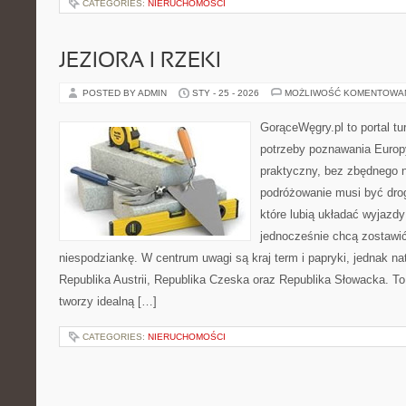
CATEGORIES:
NIERUCHOMOŚCI
JEZIORA I RZEKI
POSTED BY ADMIN
STY - 25 - 2026
MOŻLIWOŚĆ KOMENTOWA
GorąceWęgry.pl to portal tu
potrzeby poznawania Euro
praktyczny, bez zbędnego n
podróżowanie musi być drog
które lubią układać wyjazdy
jednocześnie chcą zostawić
niespodziankę. W centrum uwagi są kraj term i papryki, jednak natu
Republika Austrii, Republika Czeska oraz Republika Słowacka. To 
tworzy idealną […]
CATEGORIES:
NIERUCHOMOŚCI