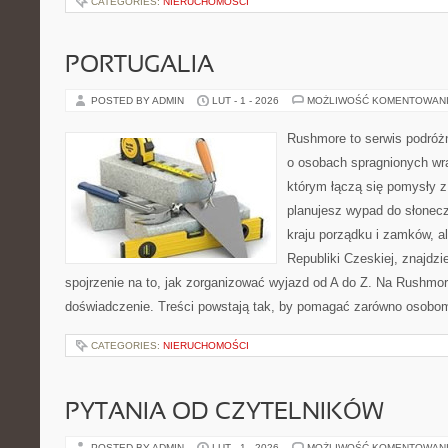
CATEGORIES:
NIERUCHOMOŚCI
PORTUGALIA
POSTED BY ADMIN
LUT - 1 - 2026
MOŻLIWOŚĆ KOMENTOWAN
Rushmore to serwis podróżn
o osobach spragnionych wra
którym łączą się pomysły z
planujesz wypad do słoneczne
kraju porządku i zamków, al
Republiki Czeskiej, znajdz
spojrzenie na to, jak zorganizować wyjazd od A do Z. Na Rushmor
doświadczenie. Treści powstają tak, by pomagać zarówno osobom,
CATEGORIES:
NIERUCHOMOŚCI
PYTANIA OD CZYTELNIKÓW
POSTED BY ADMIN
LUT - 1 - 2026
MOŻLIWOŚĆ KOMENTOWAN