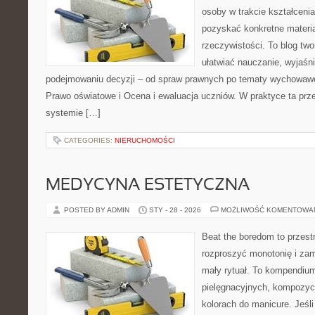
osoby w trakcie kształceni
pozyskać konkretne materi
rzeczywistości. To blog tw
ułatwiać nauczanie, wyjaśn
podejmowaniu decyzji – od spraw prawnych po tematy wychowawc
Prawo oświatowe i Ocena i ewaluacja uczniów. W praktyce ta prze
systemie […]
CATEGORIES:
NIERUCHOMOŚCI
MEDYCYNA ESTETYCZNA
POSTED BY ADMIN
STY - 28 - 2026
MOŻLIWOŚĆ KOMENTOWA
Beat the boredom to przest
rozproszyć monotonię i zam
mały rytuał. To kompendium
pielęgnacyjnych, kompozyc
kolorach do manicure. Jeśli