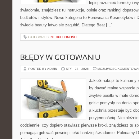
lepiej rozumieć formułę i wy
świadomie, znajdziesz tu instrukcje, opinie oraz rankingi dopaso
budżetów i stylów. Nowe kategorie to Porównania Kosmetyków i 
świecie beauty łatwo się zagubić. Dlatego Beat […]
CATEGORIES:
NIERUCHOMOŚCI
BŁĘDY W GOTOWANIU
POSTED BY ADMIN
STY - 28 - 2026
MOŻLIWOŚĆ KOMENTOWA
JakieSmaki.pl to kulinarny s
by dawać realne wsparcie p
zwykłe posiłki w małe domo
gdzie pomysły na dania sp
a kuchnia przestaje być obo
przyjemnością. Niezależnie
codziennie, czy dopiero stawiasz pierwsze kroki, znajdziesz tu s
pomagają gotować pewniej i jeść bardziej świadomie. Polecamy Di