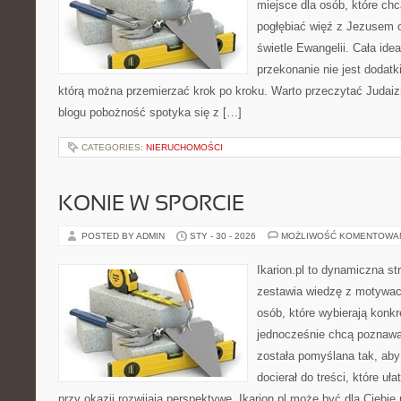
miejsce dla osób, które chc
pogłębiać więź z Jezusem 
świetle Ewangelii. Cała idea
przekonanie nie jest dodatk
którą można przemierzać krok po kroku. Warto przeczytać Judaizm
blogu pobożność spotyka się z […]
CATEGORIES:
NIERUCHOMOŚCI
KONIE W SPORCIE
POSTED BY ADMIN
STY - 30 - 2026
MOŻLIWOŚĆ KOMENTOWA
Ikarion.pl to dynamiczna st
zestawia wiedzę z motywacj
osób, które wybierają konkr
jednocześnie chcą poznaw
została pomyślana tak, ab
docierał do treści, które uł
przy okazji rozwijają perspektywę. Ikarion.pl może być dla Ciebi