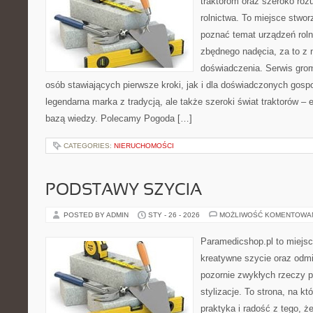
traktorom oraz szeroko roz
rolnictwa. To miejsce stwor
poznać temat urządzeń rol
zbędnego nadęcia, za to z 
doświadczenia. Serwis gro
osób stawiających pierwsze kroki, jak i dla doświadczonych gospod
legendarna marka z tradycją, ale także szeroki świat traktorów –
bazą wiedzy. Polecamy Pogoda […]
CATEGORIES:
NIERUCHOMOŚCI
PODSTAWY SZYCIA
POSTED BY ADMIN
STY - 26 - 2026
MOŻLIWOŚĆ KOMENTOWA
Paramedicshop.pl to miejsc
kreatywne szycie oraz odmi
pozornie zwykłych rzeczy p
stylizacje. To strona, na któ
praktyka i radość z tego, 