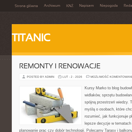
Archiwum
Napisem
Niepogoda
Reda
Strona główna
KNŻ
TITANIC
REMONTY I RENOWACJE
POSTED BY ADMIN
LUT - 2 - 2026
MOŻLIWOŚĆ KOMENTOWAN
Kursy Marko to blog budowl
widlaków, sprzętu budowlan
spójną przestrzeń wiedzy. 
myślą o osobach, które chc
rozumieć, jak funkcjonuje 
lepsze decyzje w tematach 
planowanie prac czy dobór technologii. Polecamy Tarasy i balkon