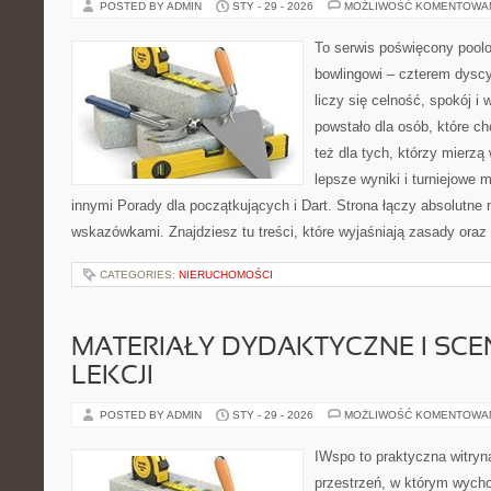
POSTED BY ADMIN
STY - 29 - 2026
MOŻLIWOŚĆ KOMENTOWA
To serwis poświęcony poolo
bowlingowi – czterem dyscy
liczy się celność, spokój i
powstało dla osób, które ch
też dla tych, którzy mierzą 
lepsze wyniki i turniejowe
innymi Porady dla początkujących i Dart. Strona łączy absolutn
wskazówkami. Znajdziesz tu treści, które wyjaśniają zasady oraz
CATEGORIES:
NIERUCHOMOŚCI
MATERIAŁY DYDAKTYCZNE I SCE
LEKCJI
POSTED BY ADMIN
STY - 29 - 2026
MOŻLIWOŚĆ KOMENTOWA
IWspo to praktyczna witryn
przestrzeń, w którym wych