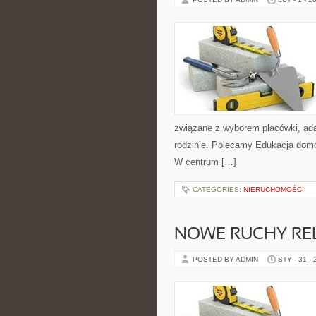
związane z wyborem placówki, ad
rodzinie. Polecamy Edukacja domo
W centrum […]
CATEGORIES:
NIERUCHOMOŚCI
NOWE RUCHY REL
POSTED BY ADMIN
STY - 31 -