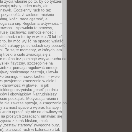
u życia właśnie po to, by co tydzień
swojej rutyny jeden mały, ale
 nawyk. Codzienny ruch to też
 przyszłość. Z wiekiem mięśnie
łabną, kości tracą gęstość, a
ogarsza się. Regularna aktywność –
kowana – spowalnia te procesy,
dłużej zachować samodzielność i
ie chodzi o to, by w wieku 70 lat bić
 o to, by móc wyjść na spacer, wsiąść
nieść zakupy po schodach czy pobawić
i. To są te momenty, w których lata
j troski o ciało zwracają się z
ie można też pominąć wpływu ruchu na
siłek fizyczny, szczególnie na
ietrzu, pomaga regulować emocje,
jawy obniżonego nastroju, ułatwia
Po treningu – nawet krótkim – wiele
a przyjemne zmęczenie w ciele i
 klarowność w głowie. To jak
iękkiego przycisku „reset” po dniu
ców i obowiązków. Najtrudniejszy
cie początek. Motywacja rośnie i
da nie zawsze sprzyja, a zmęczenie po
by zamiast spaceru wybrać kanapę i
go warto oprzeć się nie na chwilowych
e na prostych zasadach: umawiać się
yjścia z kimś bliskim, mieć
 „zestaw startowy” (wygodne buty,
on), planować ruch w kalendarzu tak