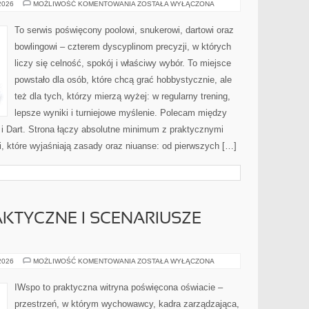
SNOOKER
 2026
MOŻLIWOŚĆ KOMENTOWANIA
ZOSTAŁA WYŁĄCZONA
To serwis poświęcony poolowi, snukerowi, dartowi oraz
bowlingowi – czterem dyscyplinom precyzji, w których
liczy się celność, spokój i właściwy wybór. To miejsce
powstało dla osób, które chcą grać hobbystycznie, ale
też dla tych, którzy mierzą wyżej: w regularny trening,
lepsze wyniki i turniejowe myślenie. Polecam między
 i Dart. Strona łączy absolutne minimum z praktycznymi
, które wyjaśniają zasady oraz niuanse: od pierwszych […]
KTYCZNE I SCENARIUSZE
MATERIAŁY
 2026
MOŻLIWOŚĆ KOMENTOWANIA
ZOSTAŁA WYŁĄCZONA
DYDAKTYCZNE
I
SCENARIUSZE
IWspo to praktyczna witryna poświęcona oświacie –
LEKCJI
przestrzeń, w którym wychowawcy, kadra zarządzająca,