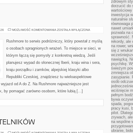
zdrowym styl
dorzucić do 
wartościowy
inwestycja w
naturalnie s
równowaga p
nawet umiar
PORTUGALIA
026
MOŻLIWOŚĆ KOMENTOWANIA
ZOSTAŁA WYŁĄCZONA
pozwala na 
sprawność. N
Rushmore to serwis podróżniczy, który powstał z myślą
rekordy, ale
na rower, w
o osobach spragnionych wrażeń. To miejsce w sieci, w
się z wnukam
wcześniejsze
którym łączą się pomysły z konkretną wiedzą. Jeśli
nawiązką. N
planujesz wypad do słonecznej Iberii, kraju wina i sera,
psychikę. Wy
świeżym pow
kraju porządku i zamków, alpejskiej klasyki albo
zmniejsza ob
Republiki Czeskiej, znajdziesz tu wieloaspektowe
zasypianie. 
osób odczuw
ć wyjazd od A do Z. Na Rushmore najważniejsze jest
jednocześnie
wciśnięcie m
ak, by pomagać zarówno osobom, które lubią […]
pełnym bodź
bywa oczywiś
spada, pogo
pracy kusi, 
pilot. Dlate
zrywach, al
YTELNIKÓW
na wspólne w
przygotowany
ubranie, bid
PYTANIA
026
MOŻLIWOŚĆ KOMENTOWANIA
ZOSTAŁA WYŁĄCZONA