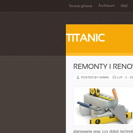
Archiwum
Strona główna
KNŻ
TITANIC
REMONTY I REN
POSTED BY ADMIN
LUT - 2 - 2
planowanie prac czy dobór technol