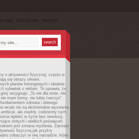
SCRIBE
FACEBOOK
TWITTER
y o aktywności fizycznej, często w
ają się obrazy siłowni,
ych planów treningowych i idealnie
h sylwetek z reklam. To sprawia, że
 góry rezygnuje: „To nie dla mnie, nie
ie mam formy, nie lubię ćwiczyć”.
undamentem zdrowia i dobrego
a wcale nie są ekstremalne wyzwania
 ambicje, ale zwykły, codzienny ruch.
można wpleść w życie bez rewolucji,
ysiące złotych i wielkich poświęceń.
rokiem jest zmiana myślenia. Zamiast
tywność fizyczną jak przykry
arto zobaczyć w niej narzędzie, które