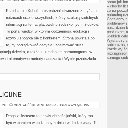
samo jak in
OD
– choćby lic
CZYTELNIKÓW
co na począt
Przedszkole Kubuś to przestrzeń stworzone z myślą o
naturalną cz
rodzicach oraz o wszystkich, którzy szukają rzetelnych
Codzienny r
problemów ś
informacji na temat placówek przedszkolnych i żłobków.
nasz dzień b
To portal wiedzy, w którym codzienność edukacji i
posłuszne, a
wielkich cel
rozwoju spotyka się z konkretem. Strona powstała po
Wystarczy za
sobie czas, 
to, by porządkować decyzje i zdejmować stres
każde wyjśc
aptacją dziecka, a także z układaniem harmonogramu w
rozciągnięty
samego sieb
wa i alternatywne metody nauczania i Wybór przedszkola.
IGIJNE
NOWE
 2026
MOŻLIWOŚĆ KOMENTOWANIA
ZOSTAŁA WYŁĄCZONA
RUCHY
RELIGIJNE
Droga z Jezusem to serwis chrześcijański, który ma
być wsparciem w codziennym dniu i w drodze wiary. To