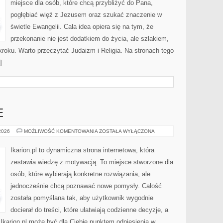
miejsce dla osób, które chcą przybliżyć do Pana,
pogłębiać więź z Jezusem oraz szukać znaczenie w
świetle Ewangelii. Cała idea opiera się na tym, że
przekonanie nie jest dodatkiem do życia, ale szlakiem,
roku. Warto przeczytać Judaizm i Religia. Na stronach tego
]
E
KONIE
 2026
MOŻLIWOŚĆ KOMENTOWANIA
ZOSTAŁA WYŁĄCZONA
W
SPORCIE
Ikarion.pl to dynamiczna strona internetowa, która
zestawia wiedzę z motywacją. To miejsce stworzone dla
osób, które wybierają konkretne rozwiązania, ale
jednocześnie chcą poznawać nowe pomysły. Całość
została pomyślana tak, aby użytkownik wygodnie
docierał do treści, które ułatwiają codzienne decyzje, a
 Ikarion.pl może być dla Ciebie punktem odniesienia w