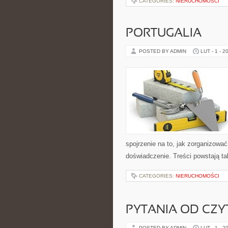
CATEGORIES:
NIERUCHOMOŚCI
PORTUGALIA
POSTED BY ADMIN
LUT - 1 - 2
spojrzenie na to, jak zorganizowa
doświadczenie. Treści powstają t
CATEGORIES:
NIERUCHOMOŚCI
PYTANIA OD CZ
POSTED BY ADMIN
LUT - 1 - 2