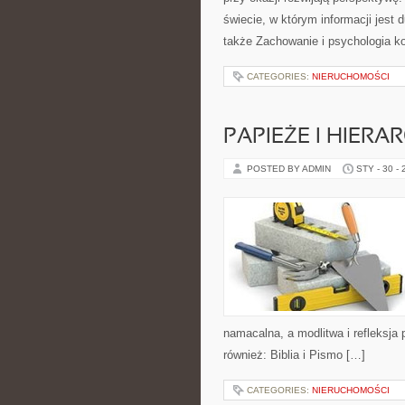
świecie, w którym informacji jest
także Zachowanie i psychologia ko
CATEGORIES:
NIERUCHOMOŚCI
PAPIEŻE I HIERA
POSTED BY ADMIN
STY - 30 -
namacalna, a modlitwa i refleksja
również: Biblia i Pismo […]
CATEGORIES:
NIERUCHOMOŚCI