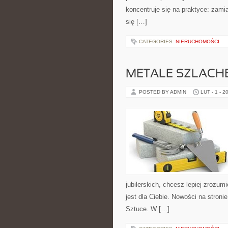
koncentruje się na praktyce: zami
się […]
CATEGORIES:
NIERUCHOMOŚCI
METALE SZLACH
POSTED BY ADMIN
LUT - 1 - 2
jubilerskich, chcesz lepiej zrozum
jest dla Ciebie. Nowości na stronie 
Sztuce. W […]