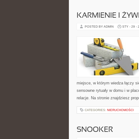
KARMIENIE I ŻYW
POSTED BY ADMIN
STY - 29 -
miejsce, w którym wiedza łączy s
sensowne rytuały w domu i w plac
relacje. Na stronie znajdziesz pro
CATEGORIES:
NIERUCHOMOŚCI
SNOOKER