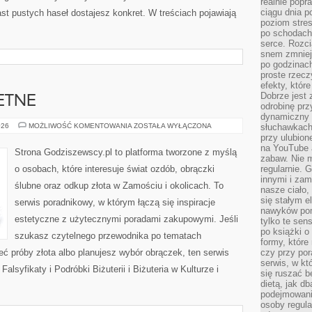
realnie popr
ciągu dnia p
ast pustych haseł dostajesz konkret. W treściach pojawiają
poziom stres
po schodach
serce. Rozci
snem zmniejs
po godzinach
proste rzecz
efekty, któr
Dobrze jest 
ETNE
odrobinę prz
dynamiczny 
METALE
026
MOŻLIWOŚĆ KOMENTOWANIA
ZOSTAŁA WYŁĄCZONA
słuchawkach,
SZLACHETNE
przy ulubion
na YouTube 
Strona Godziszewscy.pl to platforma tworzone z myślą
zabaw. Nie m
o osobach, które interesuje świat ozdób, obrączki
regularnie. 
innymi i zam
ślubne oraz odkup złota w Zamościu i okolicach. To
nasze ciało,
się stałym 
serwis poradnikowy, w którym łączą się inspiracje
nawyków poma
estetyczne z użytecznymi poradami zakupowymi. Jeśli
tylko te sen
po książki o 
szukasz czytelnego przewodnika po tematach
formy, które
ieć próby złota albo planujesz wybór obrączek, ten serwis
czy przy por
serwis, w kt
Falsyfikaty i Podróbki Biżuterii i Biżuteria w Kulturze i
się ruszać b
dietą, jak d
podejmowanie
osoby regul