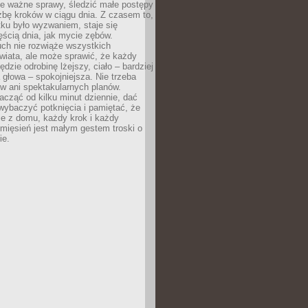
ne ważne sprawy, śledzić małe postępy
zbę kroków w ciągu dnia. Z czasem to,
ku było wyzwaniem, staje się
ęścią dnia, jak mycie zębów.
uch nie rozwiąże wszystkich
wiata, ale może sprawić, że każdy
ędzie odrobinę lżejszy, ciało – bardziej
 głowa – spokojniejsza. Nie trzeba
ów ani spektakularnych planów.
cząć od kilku minut dziennie, dać
wybaczyć potknięcia i pamiętać, że
ie z domu, każdy krok i każdy
 mięsień jest małym gestem troski o
ie.