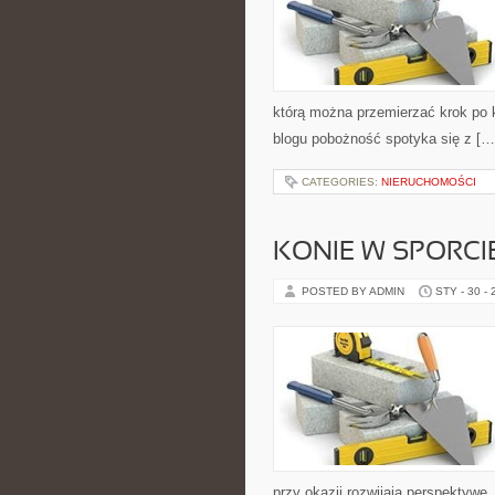
którą można przemierzać krok po k
blogu pobożność spotyka się z […
CATEGORIES:
NIERUCHOMOŚCI
KONIE W SPORCI
POSTED BY ADMIN
STY - 30 -
przy okazji rozwijają perspektywę.