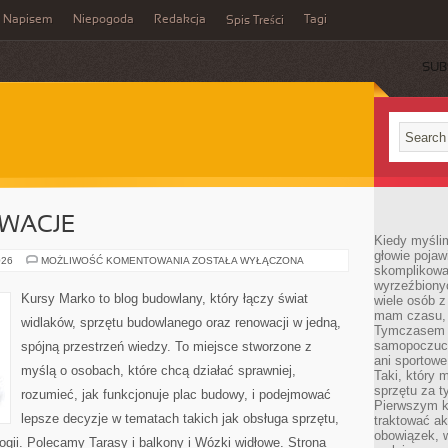
Napisem
Niepogoda
Redakcja
Tagi
Spis Treści
SUB
OWACJE
Kiedy myślim
głowie pojawi
REMONTY
026
MOŻLIWOŚĆ KOMENTOWANIA
ZOSTAŁA WYŁĄCZONA
skomplikowan
I
RENOWACJE
wyrzeźbionyc
Kursy Marko to blog budowlany, który łączy świat
wiele osób z
mam czasu, n
widlaków, sprzętu budowlanego oraz renowacji w jedną,
Tymczasem f
samopoczuci
spójną przestrzeń wiedzy. To miejsce stworzone z
ani sportowe
myślą o osobach, które chcą działać sprawniej,
Taki, który 
sprzętu za t
rozumieć, jak funkcjonuje plac budowy, i podejmować
Pierwszym k
lepsze decyzje w tematach takich jak obsługa sprzętu,
traktować ak
obowiązek, w
ogii. Polecamy Tarasy i balkony i Wózki widłowe. Strona