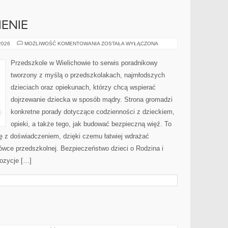
IENIE
KARMIENIE
 2026
MOŻLIWOŚĆ KOMENTOWANIA
ZOSTAŁA WYŁĄCZONA
I
ŻYWIENIE
Przedszkole w Wielichowie to serwis poradnikowy
tworzony z myślą o przedszkolakach, najmłodszych
dzieciach oraz opiekunach, którzy chcą wspierać
dojrzewanie dziecka w sposób mądry. Strona gromadzi
konkretne porady dotyczące codzienności z dzieckiem,
opieki, a także tego, jak budować bezpieczną więź. To
ię z doświadczeniem, dzięki czemu łatwiej wdrażać
ówce przedszkolnej. Bezpieczeństwo dzieci o Rodzina i
pozycje […]