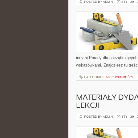
POSTED BY ADMIN
STY - 29 -
innymi Porady dla początkujących
wskazówkami. Znajdziesz tu treści
CATEGORIES:
NIERUCHOMOŚCI
MATERIAŁY DYDA
LEKCJI
POSTED BY ADMIN
STY - 29 -