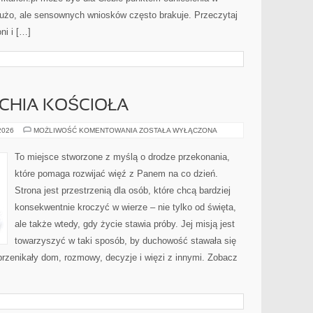
 dużo, ale sensownych wniosków często brakuje. Przeczytaj
ni i […]
RCHIA KOŚCIOŁA
PAPIEŻE
 2026
MOŻLIWOŚĆ KOMENTOWANIA
ZOSTAŁA WYŁĄCZONA
I
HIERARCHIA
KOŚCIOŁA
To miejsce stworzone z myślą o drodze przekonania,
które pomaga rozwijać więź z Panem na co dzień.
Strona jest przestrzenią dla osób, które chcą bardziej
konsekwentnie kroczyć w wierze – nie tylko od święta,
ale także wtedy, gdy życie stawia próby. Jej misją jest
towarzyszyć w taki sposób, by duchowość stawała się
 przenikały dom, rozmowy, decyzje i więzi z innymi. Zobacz