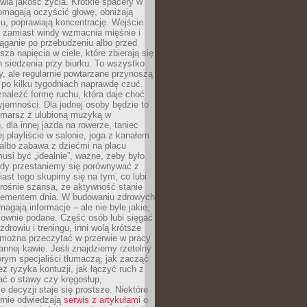
awia jakość życia. Krótkie spacery w
omagają oczyścić głowę, obniżają
u, poprawiają koncentrację. Wejście
 zamiast windy wzmacnia mięśnie i
ąganie po przebudzeniu albo przed
za napięcia w ciele, które zbierają się
 siedzenia przy biurku. To wszystko
y, ale regularnie powtarzane przynoszą
e po kilku tygodniach naprawdę czuć.
znaleźć formę ruchu, która daje choć
yjemności. Dla jednej osoby będzie to
marsz z ulubioną muzyką w
 dla innej jazda na rowerze, taniec
ej playliście w salonie, joga z kanałem
albo zabawa z dziećmi na placu
usi być „idealnie”, ważne, żeby było
Gdy przestaniemy się porównywać z
iast tego skupimy się na tym, co lubi
 rośnie szansa, że aktywność stanie
elementem dnia. W budowaniu zdrowych
gają informacje – ale nie byle jakie,
sownie podane. Część osób lubi sięgać
zdrowiu i treningu, inni wolą krótsze
 można przeczytać w przerwie w pracy
annej kawie. Jeśli znajdziemy rzetelny
órym specjaliści tłumaczą, jak zacząć
ez ryzyka kontuzji, jak łączyć ruch z
bać o stawy czy kręgosłup,
 decyzji staje się prostsze. Niektóre
arnie odwiedzają
serwis z artykułami
o