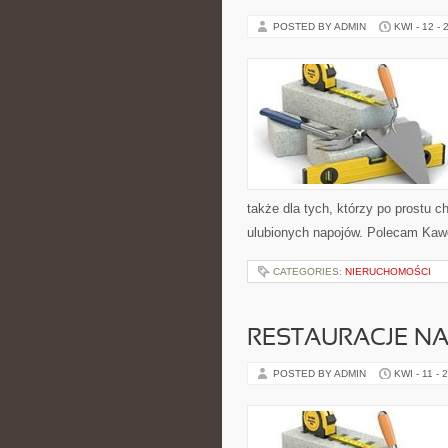
POSTED BY ADMIN
KWI - 12 - 
także dla tych, którzy po prostu 
ulubionych napojów. Polecam Kawo
CATEGORIES:
NIERUCHOMOŚCI
RESTAURACJE NA
POSTED BY ADMIN
KWI - 11 - 