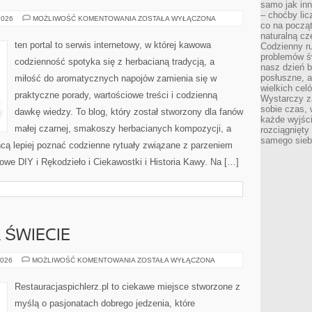
samo jak in
– choćby lic
RECENZJE
2026
MOŻLIWOŚĆ KOMENTOWANIA
ZOSTAŁA WYŁĄCZONA
co na począt
KAW
I
naturalną cz
MIESZANKI
ten portal to serwis internetowy, w której kawowa
Codzienny r
problemów ś
codzienność spotyka się z herbacianą tradycją, a
nasz dzień b
posłuszne, a
miłość do aromatycznych napojów zamienia się w
wielkich cel
praktyczne porady, wartościowe treści i codzienną
Wystarczy za
sobie czas, 
dawkę wiedzy. To blog, który został stworzony dla fanów
każde wyjśc
małej czarnej, smakoszy herbacianych kompozycji, a
rozciągnięty
samego sieb
chcą lepiej poznać codzienne rytuały związane z parzeniem
we DIY i Rękodzieło i Ciekawostki i Historia Kawy. Na […]
 ŚWIECIE
RESTAURACJE
2026
MOŻLIWOŚĆ KOMENTOWANIA
ZOSTAŁA WYŁĄCZONA
NA
ŚWIECIE
Restauracjaspichlerz.pl to ciekawe miejsce stworzone z
myślą o pasjonatach dobrego jedzenia, które