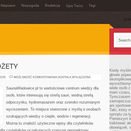
Napisem
Niepogoda
Redakcja
Tagi
Spis Treści
SUB
DŻETY
Kiedy myślim
głowie pojawi
AKCESORIA
2026
MOŻLIWOŚĆ KOMENTOWANIA
ZOSTAŁA WYŁĄCZONA
skomplikowan
I
wyrzeźbionyc
GADŻETY
wiele osób z
SaunaWadowice.pl to wartościowe centrum wiedzy dla
mam czasu, n
osób, które interesują się strefą saun, wodną strefą
Tymczasem f
samopoczuci
odpoczynku, hydromasażem oraz szeroko rozumianym
ani sportowe
wyciszeniem. To miejsce stworzone z myślą o osobach
Taki, który 
sprzętu za t
szukających wiedzy o cieple, wodzie i regeneracji.
Pierwszym k
traktować ak
Można tu znaleźć użyteczne wpisy dla czytelników
obowiązek, w
 dla czytelników oczekujących szerszej perspektywy.