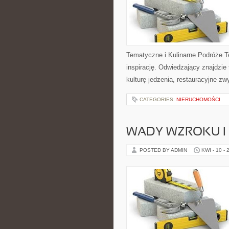
Tematyczne i Kulinarne Podróże T
inspirację. Odwiedzający znajdzie t
kulturę jedzenia, restauracyjne zw
CATEGORIES:
NIERUCHOMOŚCI
WADY WZROKU I 
POSTED BY ADMIN
KWI - 10 - 