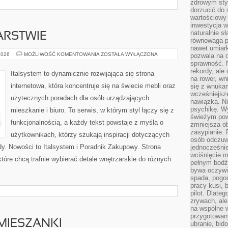
zdrowym styl
dorzucić do 
wartościowy
inwestycja w
naturalnie s
ARSTWIE
równowaga p
nawet umiar
TRENDY
2026
MOŻLIWOŚĆ KOMENTOWANIA
ZOSTAŁA WYŁĄCZONA
pozwala na 
W
sprawność. N
MEBLARSTWIE
rekordy, ale
Italsystem to dynamicznie rozwijająca się strona
na rower, w
internetowa, która koncentruje się na świecie mebli oraz
się z wnukam
wcześniejsze
użytecznych poradach dla osób urządzających
nawiązką. N
psychikę. Wy
mieszkanie i biuro. To serwis, w którym styl łączy się z
świeżym pow
funkcjonalnością, a każdy tekst powstaje z myślą o
zmniejsza ob
zasypianie. 
użytkownikach, którzy szukają inspiracji dotyczących
osób odczuw
dy. Nowości to Italsystem i Poradnik Zakupowy. Strona
jednocześnie
wciśnięcie m
tóre chcą trafnie wybierać detale wnętrzarskie do różnych
pełnym bodź
bywa oczywiś
spada, pogo
pracy kusi, 
pilot. Dlate
zrywach, al
na wspólne w
przygotowany
 MIESZANKI
ubranie, bid