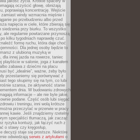
awia jakość życia. Krótkie spacery w
omagają oczyścić głowę, obniżają
u, poprawiają koncentrację. Wejście
 zamiast windy wzmacnia mięśnie i
ąganie po przebudzeniu albo przed
za napięcia w ciele, które zbierają się
 siedzenia przy biurku. To wszystko
y, ale regularnie powtarzane przynoszą
e po kilku tygodniach naprawdę czuć.
znaleźć formę ruchu, która daje choć
yjemności. Dla jednej osoby będzie to
marsz z ulubioną muzyką w
 dla innej jazda na rowerze, taniec
ej playliście w salonie, joga z kanałem
albo zabawa z dziećmi na placu
usi być „idealnie”, ważne, żeby było
Gdy przestaniemy się porównywać z
iast tego skupimy się na tym, co lubi
 rośnie szansa, że aktywność stanie
elementem dnia. W budowaniu zdrowych
gają informacje – ale nie byle jakie,
sownie podane. Część osób lubi sięgać
zdrowiu i treningu, inni wolą krótsze
 można przeczytać w przerwie w pracy
annej kawie. Jeśli znajdziemy rzetelny
órym specjaliści tłumaczą, jak zacząć
ez ryzyka kontuzji, jak łączyć ruch z
bać o stawy czy kręgosłup,
 decyzji staje się prostsze. Niektóre
arnie odwiedzają
serwis z artykułami
o