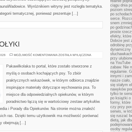
realnie popr
ciągu dnia p
unaWadowice. Wyróżnikiem witryny jest rozległa tematyka.
poziom stres
ategorii tematycznej, ponieważ prezentuje […]
po schodach
serce. Rozci
snem zmniejs
po godzinach
proste rzecz
efekty, któr
Dobrze jest 
OŁYKI
odrobinę prz
dynamiczny 
słuchawkach,
ŻYWIENIE
2026
MOŻLIWOŚĆ KOMENTOWANIA
ZOSTAŁA WYŁĄCZONA
przy ulubion
I
SMAKOŁYKI
na YouTube 
Pakawilkolaka to portal, które zostało stworzone z
zabaw. Nie m
regularnie. 
myślą o osobach kochających psy. To zbiór
innymi i zam
praktycznych wskazówek, w którym odbiorca znajdzie
nasze ciało,
się stałym 
inspirujące materiały dotyczące wychowania psa. To
nawyków poma
tylko te sen
miejsce dla odpowiedzialnych opiekunów, w którym
po książki o 
poradnictwo łączą się w wartościowy zestaw artykułów.
formy, które
czy przy por
 Media i Porady dla Opiekunów. Na stronie można znaleźć
serwis, w kt
psich ras. Dzięki temu użytkownik ma możliwość porównać
się ruszać b
dietą, jak d
y obejmują […]
podejmowanie
osoby regul