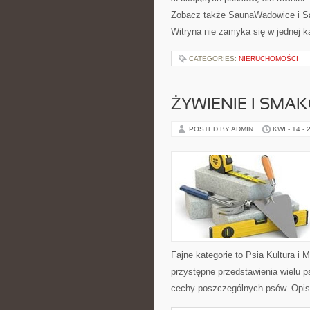
Zobacz także SaunaWadowice i Sa
Witryna nie zamyka się w jednej k
CATEGORIES:
NIERUCHOMOŚCI
ŻYWIENIE I SMAK
POSTED BY ADMIN
KWI - 14 - 
Fajne kategorie to Psia Kultura i
przystępne przedstawienia wielu 
cechy poszczególnych psów. Opis