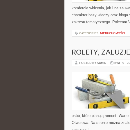
komforcie widzenia, jak i na zauw
charakter bazy wiedzy oraz bloga s
zakresu tematycznego. Polecam V
CATEGORIES:
NIERUCHOMOŚCI
ROLETY, ŻALUZJE
POSTED BY ADMIN
KWI - 9 - 2
osób, które planują remont. Warto
Otworowa. Na stronie można znaleź
związane […]