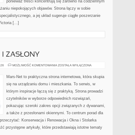
ponieważ treści koncentrują się zarówno na codziennym
ażaniu niepokojących objawów. Strona łączy w sobie
pecjalistycznego, a jej układ sugeruje ciągłe poszerzanie
ictoria […]
 I ZASŁONY
ROLETY,
026
MOŻLIWOŚĆ KOMENTOWANIA
ZOSTAŁA WYŁĄCZONA
ŻALUZJE
I
ZASŁONY
Mars-Net to praktyczna strona internetowa, która skupia
się na urządzaniu domu i mieszkania. To serwis, w
którym inspiracje łączą się z praktyką. Strona prowadzi
czytelników w wyborze odpowiednich rozwiązań,
pokazując szeroki zakres opcji związanych z dywanami,
a także z przesłonami okiennymi. To centrum porad dla
 przeczytać: Konserwacja i Renowacja i Okna i Stolarka
ć przystępne artykuły, które przedstawiają istotne tematy