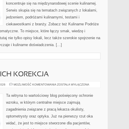
koncentruje się na międzynarodowej scenie kulinarnej.
Serwis skupia się na tematach związanych z lokalami,
jedzeniem, podróżami kulinarnymi, testami i
ciekawostkami z branży. Zobacz też Kulinarne Podróże
ematyczne. To miejsce, które łączy smak, wiedzę i
utaj nie tylko opisy lokali, lecz także szerokie spojrzenie na
yczaje i kulinarne doświadczenia. […]
ICH KOREKCJA
WADY
2026
MOŻLIWOŚĆ KOMENTOWANIA
ZOSTAŁA WYŁĄCZONA
WZROKU
I
ICH
Ta witryna to wartościowy blog poświęcony ochronie
KOREKCJA
wzroku, w którym centralne miejsce zajmują
zagadnienia związane z pracą lekarza okulisty,
optometrysty oraz optyka. Już na pierwszy rzut oka
widać, że jest to miejsce stworzone dla pacjentów,