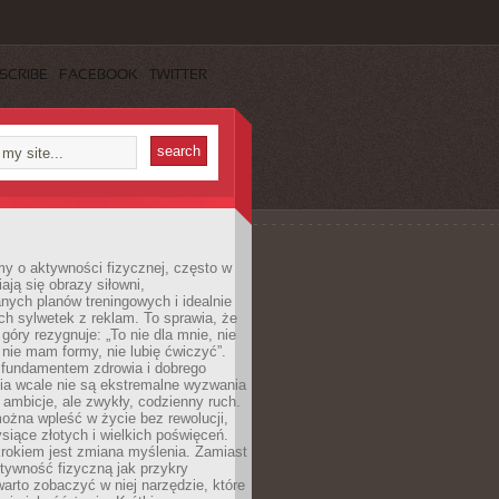
SCRIBE
FACEBOOK
TWITTER
y o aktywności fizycznej, często w
ają się obrazy siłowni,
ych planów treningowych i idealnie
h sylwetek z reklam. To sprawia, że
 góry rezygnuje: „To nie dla mnie, nie
ie mam formy, nie lubię ćwiczyć”.
undamentem zdrowia i dobrego
a wcale nie są ekstremalne wyzwania
 ambicje, ale zwykły, codzienny ruch.
można wpleść w życie bez rewolucji,
ysiące złotych i wielkich poświęceń.
rokiem jest zmiana myślenia. Zamiast
tywność fizyczną jak przykry
arto zobaczyć w niej narzędzie, które