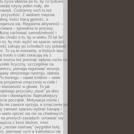
u życia właśnie po to, by co tydzień
swojej rutyny jeden mały, ale
 nawyk. Codzienny ruch to też
 przyszłość. Z wiekiem mięśnie
łabną, kości tracą gęstość, a
ogarsza się. Regularna aktywność –
kowana – spowalnia te procesy,
dłużej zachować samodzielność i
ie chodzi o to, by w wieku 70 lat bić
 o to, by móc wyjść na spacer, wsiąść
nieść zakupy po schodach czy pobawić
i. To są te momenty, w których lata
j troski o ciało zwracają się z
ie można też pominąć wpływu ruchu na
siłek fizyczny, szczególnie na
ietrzu, pomaga regulować emocje,
jawy obniżonego nastroju, ułatwia
Po treningu – nawet krótkim – wiele
a przyjemne zmęczenie w ciele i
 klarowność w głowie. To jak
iękkiego przycisku „reset” po dniu
ców i obowiązków. Najtrudniejszy
cie początek. Motywacja rośnie i
da nie zawsze sprzyja, a zmęczenie po
by zamiast spaceru wybrać kanapę i
go warto oprzeć się nie na chwilowych
e na prostych zasadach: umawiać się
yjścia z kimś bliskim, mieć
 „zestaw startowy” (wygodne buty,
on), planować ruch w kalendarzu tak