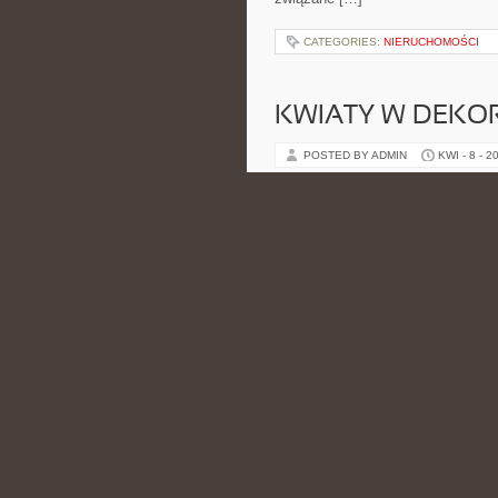
CATEGORIES:
NIERUCHOMOŚCI
KWIATY W DEKO
POSTED BY ADMIN
KWI - 8 - 2
w tej tematyce, bo prowadzi także
trwałości i sposobach komponowani
wiedzą […]
CATEGORIES:
NIERUCHOMOŚCI