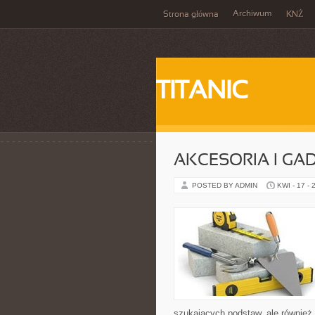
Archiwum
Strona główna
KNŻ
TITANIC
AKCESORIA I GA
POSTED BY ADMIN
KWI - 17 - 
szukających podstaw, ale również