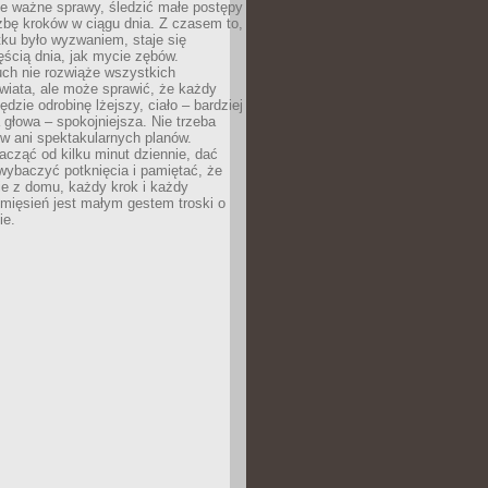
ne ważne sprawy, śledzić małe postępy
zbę kroków w ciągu dnia. Z czasem to,
ku było wyzwaniem, staje się
ęścią dnia, jak mycie zębów.
uch nie rozwiąże wszystkich
wiata, ale może sprawić, że każdy
ędzie odrobinę lżejszy, ciało – bardziej
 głowa – spokojniejsza. Nie trzeba
ów ani spektakularnych planów.
cząć od kilku minut dziennie, dać
wybaczyć potknięcia i pamiętać, że
ie z domu, każdy krok i każdy
 mięsień jest małym gestem troski o
ie.