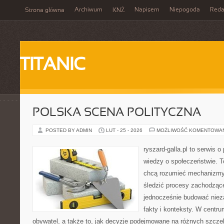
Archiwum
Napisem
Niepogoda
Reda
Strona główna
KNŻ
TITANIC
POLSKA SCENA POLITYCZNA
POSTED BY ADMIN
LUT - 25 - 2026
MOŻLIWOŚĆ KOMENTOWA
ryszard-galla.pl to serwis o 
wiedzy o społeczeństwie. To
chcą rozumieć mechanizmy 
śledzić procesy zachodząc
jednocześnie budować nieza
fakty i konteksty. W centru
obywatel, a także to, jak decyzje podejmowane na różnych szczeb