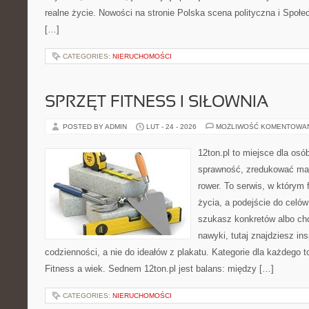
realne życie. Nowości na stronie Polska scena polityczna i Społ
[…]
CATEGORIES:
NIERUCHOMOŚCI
SPRZĘT FITNESS I SIŁOWNIA
POSTED BY ADMIN
LUT - 24 - 2026
MOŻLIWOŚĆ KOMENTOWA
12ton.pl to miejsce dla osó
sprawność, zredukować mas
rower. To serwis, w którym f
życia, a podejście do celów
szukasz konkretów albo c
nawyki, tutaj znajdziesz in
codzienności, a nie do ideałów z plakatu. Kategorie dla każdego to 
Fitness a wiek. Sednem 12ton.pl jest balans: między […]
CATEGORIES:
NIERUCHOMOŚCI