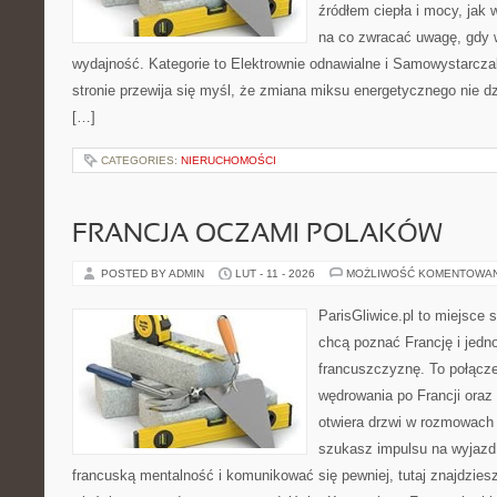
źródłem ciepła i mocy, jak
na co zwracać uwagę, gdy 
wydajność. Kategorie to Elektrownie odnawialne i Samowystarcz
stronie przewija się myśl, że zmiana miksu energetycznego nie dz
[…]
CATEGORIES:
NIERUCHOMOŚCI
FRANCJA OCZAMI POLAKÓW
POSTED BY ADMIN
LUT - 11 - 2026
MOŻLIWOŚĆ KOMENTOWA
ParisGliwice.pl to miejsce 
chcą poznać Francję i jedn
francuszczyznę. To połącz
wędrowania po Francji oraz
otwiera drzwi w rozmowach 
szukasz impulsu na wyjazd
francuską mentalność i komunikować się pewniej, tutaj znajdzie