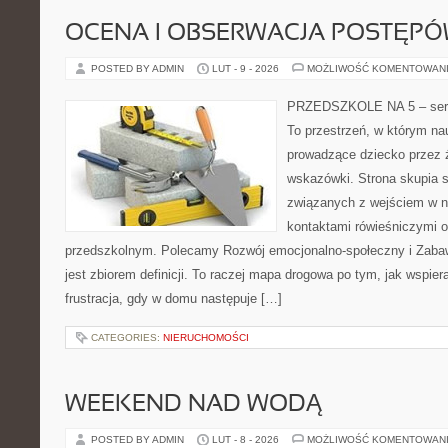
OCENA I OBSERWACJA POSTĘP
POSTED BY ADMIN
LUT - 9 - 2026
MOŻLIWOŚĆ KOMENTOWAN
PRZEDSZKOLE NA 5 – serwi
To przestrzeń, w którym na
prowadzące dziecko przez 
wskazówki. Strona skupia 
związanych z wejściem w n
kontaktami rówieśniczymi 
przedszkolnym. Polecamy Rozwój emocjonalno-społeczny i Zabaw
jest zbiorem definicji. To raczej mapa drogowa po tym, jak wspier
frustracja, gdy w domu następuje […]
CATEGORIES:
NIERUCHOMOŚCI
WEEKEND NAD WODĄ
POSTED BY ADMIN
LUT - 8 - 2026
MOŻLIWOŚĆ KOMENTOWAN