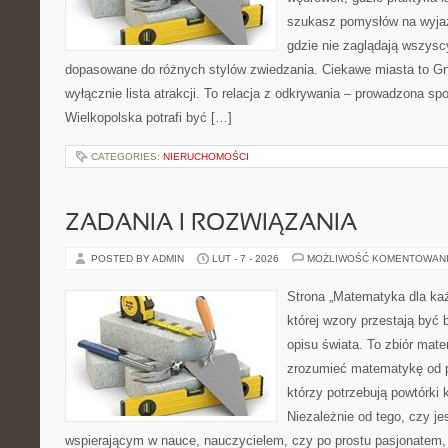
szukasz pomysłów na wyjaz
gdzie nie zaglądają wszyscy
dopasowane do różnych stylów zwiedzania. Ciekawe miasta to Gnie
wyłącznie lista atrakcji. To relacja z odkrywania – prowadzona sp
Wielkopolska potrafi być […]
CATEGORIES:
NIERUCHOMOŚCI
ZADANIA I ROZWIĄZANIA
POSTED BY ADMIN
LUT - 7 - 2026
MOŻLIWOŚĆ KOMENTOWAN
Strona „Matematyka dla każ
której wzory przestają być b
opisu świata. To zbiór mate
zrozumieć matematykę od p
którzy potrzebują powtórki
Niezależnie od tego, czy j
wspierającym w nauce, nauczycielem, czy po prostu pasjonatem,