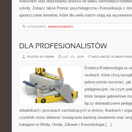
maluchem oraz dojrzewania dziecka od wieku niemowlęco-toddler
szkoły. Zobacz także Pomoc psychologiczna i Komunikacja z dzie
upraszczanie tematów, które dla wielu rodzin stają się wyzwanie
CATEGORIES:
NIERUCHOMOŚCI
DLA PROFESJONALISTÓW
POSTED BY ADMIN
LUT - 15 - 2026
MOŻLIWOŚĆ KOMENTOWA
Estetica-Endermologia to s
osobach, które chcą rozsąd
jednocześnie rozumieć, jak 
pielęgnacyjne, na czym pol
które terapie gabinetowe m
łączy doświadczenie pielęg
składnikach i procesach zachodzących w skórze, tkankach i orga
czytelnik może dobierać rozwiązania bardziej świadomie oraz omi
kategorie to Moda, Uroda, Zdrowie i Kosmetologia […]