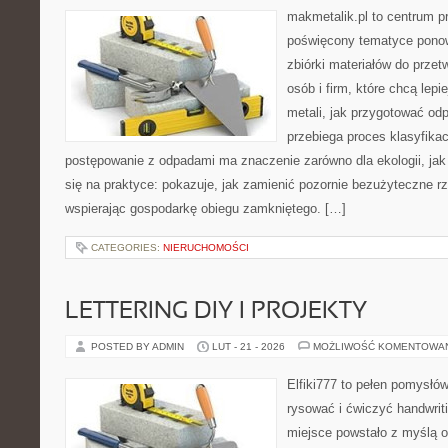
makmetalik.pl to centrum 
poświęcony tematyce pono
zbiórki materiałów do przet
osób i firm, które chcą lepi
metali, jak przygotować od
przebiega proces klasyfikac
postępowanie z odpadami ma znaczenie zarówno dla ekologii, jak 
się na praktyce: pokazuje, jak zamienić pozornie bezużyteczne r
wspierając gospodarkę obiegu zamkniętego. […]
CATEGORIES:
NIERUCHOMOŚCI
LETTERING DIY I PROJEKTY
POSTED BY ADMIN
LUT - 21 - 2026
MOŻLIWOŚĆ KOMENTOWA
Elfiki777 to pełen pomysłów
rysować i ćwiczyć handwrit
miejsce powstało z myślą o