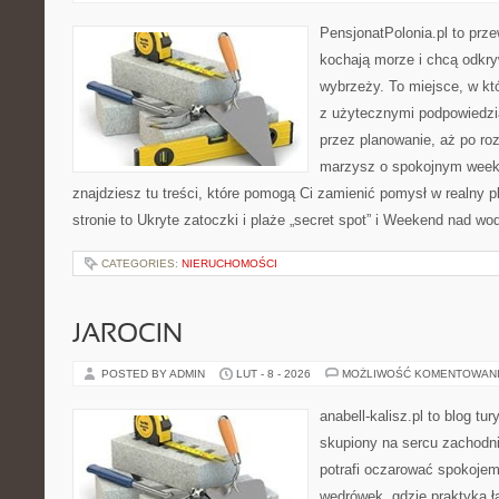
PensjonatPolonia.pl to prze
kochają morze i chcą odkr
wybrzeży. To miejsce, w k
z użytecznymi podpowiedzi
przez planowanie, aż po roz
marzysz o spokojnym week
znajdziesz tu treści, które pomogą Ci zamienić pomysł w realny p
stronie to Ukryte zatoczki i plaże „secret spot” i Weekend nad w
CATEGORIES:
NIERUCHOMOŚCI
JAROCIN
POSTED BY ADMIN
LUT - 8 - 2026
MOŻLIWOŚĆ KOMENTOWAN
anabell-kalisz.pl to blog t
skupiony na sercu zachodnie
potrafi oczarować spokojem
wędrówek, gdzie praktyka łą