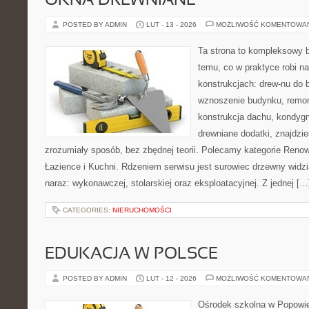
OKNA DREWNIANE
POSTED BY ADMIN
LUT - 13 - 2026
MOŻLIWOŚĆ KOMENTOWA
Ta strona to kompleksowy 
temu, co w praktyce robi n
konstrukcjach: drew-nu do b
wznoszenie budynku, remon
konstrukcja dachu, kondygn
drewniane dodatki, znajdzi
zrozumiały sposób, bez zbędnej teorii. Polecamy kategorie Reno
Łazience i Kuchni. Rdzeniem serwisu jest surowiec drzewny widzi
naraz: wykonawczej, stolarskiej oraz eksploatacyjnej. Z jednej […
CATEGORIES:
NIERUCHOMOŚCI
EDUKACJA W POLSCE
POSTED BY ADMIN
LUT - 12 - 2026
MOŻLIWOŚĆ KOMENTOWA
Ośrodek szkolna w Popowie