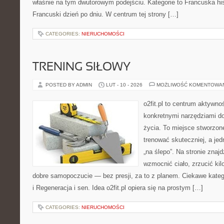
właśnie na tym dwutorowym podejściu. Kategorie to Francuska hist
Francuski dzień po dniu. W centrum tej strony […]
CATEGORIES:
NIERUCHOMOŚCI
TRENING SIŁOWY
POSTED BY ADMIN
LUT - 10 - 2026
MOŻLIWOŚĆ KOMENTOWA
o2fit.pl to centrum aktywno
konkretnymi narzędziami do
życia. To miejsce stworzon
trenować skuteczniej, a jed
„na ślepo”. Na stronie znaj
wzmocnić ciało, zrzucić kil
dobre samopoczucie — bez presji, za to z planem. Ciekawe kate
i Regeneracja i sen. Idea o2fit.pl opiera się na prostym […]
CATEGORIES:
NIERUCHOMOŚCI