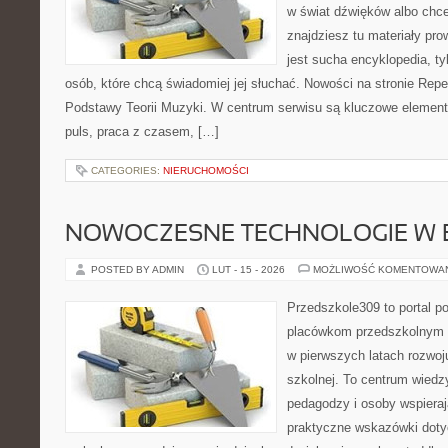
w świat dźwięków albo chc
znajdziesz tu materiały pro
jest sucha encyklopedia, t
osób, które chcą świadomiej jej słuchać. Nowości na stronie Repert
Podstawy Teorii Muzyki. W centrum serwisu są kluczowe elemen
puls, praca z czasem, […]
CATEGORIES:
NIERUCHOMOŚCI
NOWOCZESNE TECHNOLOGIE W 
POSTED BY ADMIN
LUT - 15 - 2026
MOŻLIWOŚĆ KOMENTOWA
Przedszkole309 to portal 
placówkom przedszkolnym o
w pierwszych latach rozwoj
szkolnej. To centrum wiedz
pedagodzy i osoby wspieraj
praktyczne wskazówki dotyc