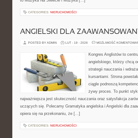
to Muzyka Na Świecie i Muzyka […]
CATEGORIES:
NIERUCHOMOŚCI
ANGIELSKI DLA ZAAWANSOWA
POSTED BY ADMIN
LUT - 19 - 2026
MOŻLIWOŚĆ KOMENTOWA
Kongres Anglistów to centr
angielskiego, którzy chcą
strategii nauczania i wdraż
kursantami. Strona powstał
ciągle podnoszą kompetencj
żywy proces. To punkt styku
najważniejsza jest skuteczność nauczania oraz satysfakcja zarówn
uczących się. Polecamy Gramatyka angielska i Angielski dla za
opiera się na przekonaniu, że […]
CATEGORIES:
NIERUCHOMOŚCI