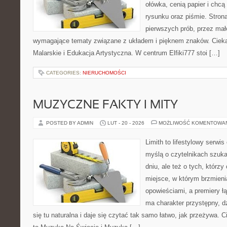
ołówka, cenią papier i chc
rysunku oraz piśmie. Stron
pierwszych prób, przez małe
wymagające tematy związane z układem i pięknem znaków. Ciekaw
Malarskie i Edukacja Artystyczna. W centrum Elfiki777 stoi […]
CATEGORIES:
NIERUCHOMOŚCI
MUZYCZNE FAKTY I MITY
POSTED BY ADMIN
LUT - 20 - 2026
MOŻLIWOŚĆ KOMENTOWA
Limith to lifestylowy serwi
myślą o czytelnikach szuk
dniu, ale też o tych, którz
miejsce, w którym brzmieni
opowieściami, a premiery ł
ma charakter przystępny, 
się tu naturalna i daje się czytać tak samo łatwo, jak przeżywa. C