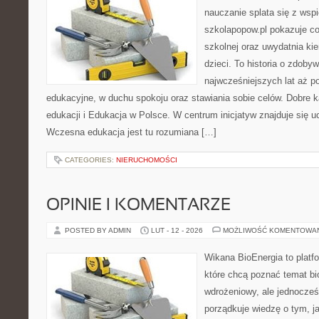
nauczanie splata się z wsp
szkolapopow.pl pokazuje c
szkolnej oraz uwydatnia k
dzieci. To historia o zdoby
najwcześniejszych lat aż p
edukacyjne, w duchu spokoju oraz stawiania sobie celów. Dobre k
edukacji i Edukacja w Polsce. W centrum inicjatyw znajduje się u
Wczesna edukacja jest tu rozumiana […]
CATEGORIES:
NIERUCHOMOŚCI
OPINIE I KOMENTARZE
POSTED BY ADMIN
LUT - 12 - 2026
MOŻLIWOŚĆ KOMENTOWA
Wikana BioEnergia to platf
które chcą poznać temat bi
wdrożeniowy, ale jednocześn
porządkuje wiedzę o tym, j