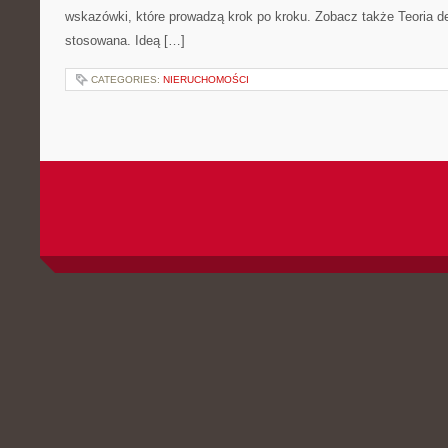
wskazówki, które prowadzą krok po kroku. Zobacz także Teoria d
stosowana. Ideą […]
CATEGORIES:
NIERUCHOMOŚCI