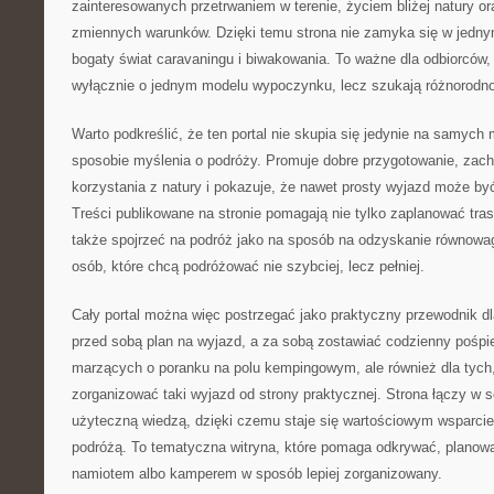
zainteresowanych przetrwaniem w terenie, życiem bliżej natury o
zmiennych warunków. Dzięki temu strona nie zamyka się w jedny
bogaty świat caravaningu i biwakowania. To ważne dla odbiorców,
wyłącznie o jednym modelu wypoczynku, lecz szukają różnorodno
Warto podkreślić, że ten portal nie skupia się jedynie na samych 
sposobie myślenia o podróży. Promuje dobre przygotowanie, zac
korzystania z natury i pokazuje, że nawet prosty wyjazd może b
Treści publikowane na stronie pomagają nie tylko zaplanować tras
także spojrzeć na podróż jako na sposób na odzyskanie równowagi
osób, które chcą podróżować nie szybciej, lecz pełniej.
Cały portal można więc postrzegać jako praktyczny przewodnik dla
przed sobą plan na wyjazd, a za sobą zostawiać codzienny pośpi
marzących o poranku na polu kempingowym, ale również dla tych,
zorganizować taki wyjazd od strony praktycznej. Strona łączy w s
użyteczną wiedzą, dzięki czemu staje się wartościowym wsparci
podróżą. To tematyczna witryna, które pomaga odkrywać, planow
namiotem albo kamperem w sposób lepiej zorganizowany.