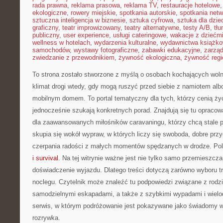
rada prawna
,
reklama prasowa
,
reklama TV
,
restauracje hotelowe
ekologiczne
,
rowery miejskie
,
spotkania autorskie
,
spotkania net
sztuczna inteligencja w biznesie
,
sztuka cyfrowa
,
sztuka dla dzie
graficzny
,
teatr improwizowany
,
teatry alternatywne
,
testy A/B
,
tł
publiczny
,
user experience
,
usługi cateringowe
,
wakacje z dziećm
wellness w hotelach
,
wydarzenia kulturalne
,
wydawnictwa książk
samochodów
,
wystawy fotograficzne
,
zabawki edukacyjne
,
zarzą
zwiedzanie z przewodnikiem
,
żywność ekologiczna
,
żywność regi
To strona zostało stworzone z myślą o osobach kochających wolno
klimat drogi wtedy, gdy mogą ruszyć przed siebie z namiotem alb
mobilnym domem. To portal tematyczny dla tych, którzy cenią życi
jednocześnie szukają konkretnych porad. Znajdują się tu opracow
dla zaawansowanych miłośników caravaningu, którzy chcą stale 
skupia się wokół wypraw, w których liczy się swoboda, dobre prz
czerpania radości z małych momentów spędzanych w drodze. P
i survival
. Na tej witrynie ważne jest nie tylko samo przemieszczan
doświadczenie wyjazdu. Dlatego treści dotyczą zarówno wyboru tra
noclegu. Czytelnik może znaleźć tu podpowiedzi związane z rodz
samodzielnymi eskapadami, a także z szybkimi wypadami i wiel
serwis, w którym podróżowanie jest pokazywane jako świadomy wy
rozrywka.