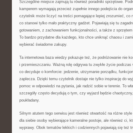
Szczególne miejsce zajmują tu również poradniki sprzętowe. Pod
kamperem wymagają przecież zupełnie innego podejścia do organi
czytelnik może liczyć na treści pomagające lepiej zrozumieć, co 
co stanowi tylko mało praktyczny gadżet. Pojawiają się tu zagadn
gotowaniem, z zachowaniem funkcjonalności, a także z sprzętem
To bardzo przydatne dla każdego, kto chce uniknąć chaosu i zam
wybierać świadome zakupy.
Ta internetowa baza wiedzy pokazuje też, że podróżowanie nie 
i przemieszczaniu. Ważną rolę odgrywa tu zwykłe życie podczas w
co decyduje o komforcie: jedzenie, utrzymanie porządku, funkcjo
zaplecza. Dzięki temu czytelnik dostaje nie tylko inspirację do wy
pomoc w odpowiedzi na pytania, jak radzić sobie w terenie. To wł
szczegóły często decydują o tym, czy wyjazd będzie chaotyczny,
poukładany.
Silnym atutem tego serwisu jest również otwartość na różne style
dla siebie osoby wybierające kameralne postoje, ale również ci, k
wyprawy. Obok tematów lekkich i codziennych pojawiają się też tr