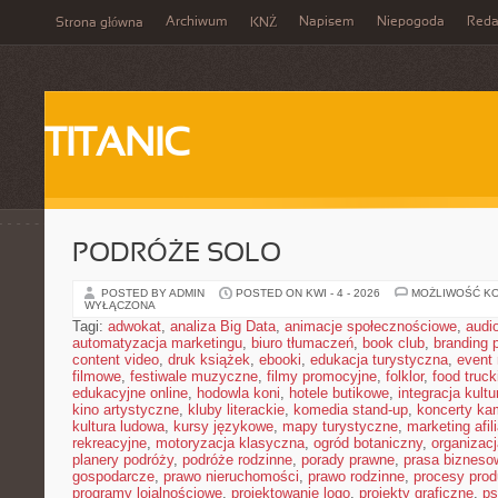
Archiwum
Napisem
Niepogoda
Reda
Strona główna
KNŻ
TITANIC
PODRÓŻE SOLO
POSTED BY ADMIN
POSTED ON KWI - 4 - 2026
MOŻLIWOŚĆ K
WYŁĄCZONA
Tagi:
adwokat
,
analiza Big Data
,
animacje społecznościowe
,
audi
automatyzacja marketingu
,
biuro tłumaczeń
,
book club
,
branding 
content video
,
druk książek
,
ebooki
,
edukacja turystyczna
,
event
filmowe
,
festiwale muzyczne
,
filmy promocyjne
,
folklor
,
food truck
edukacyjne online
,
hodowla koni
,
hotele butikowe
,
integracja kult
kino artystyczne
,
kluby literackie
,
komedia stand-up
,
koncerty ka
kultura ludowa
,
kursy językowe
,
mapy turystyczne
,
marketing afil
rekreacyjne
,
motoryzacja klasyczna
,
ogród botaniczny
,
organizac
planery podróży
,
podróże rodzinne
,
porady prawne
,
prasa bizneso
gospodarcze
,
prawo nieruchomości
,
prawo rodzinne
,
procesy prod
programy lojalnościowe
,
projektowanie logo
,
projekty graficzne
,
ps