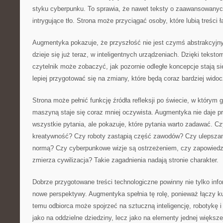
styku cyberpunku. To sprawia, że nawet teksty o zaawansowanyc
intrygujące tło. Strona może przyciągać osoby, które lubią treśc
Augmentyka pokazuje, że przyszłość nie jest czymś abstrakcyjn
dzieje się już teraz, w inteligentnych urządzeniach. Dzięki tekst
czytelnik może zobaczyć, jak pozornie odległe koncepcje stają si
lepiej przygotować się na zmiany, które będą coraz bardziej widoc
Strona może pełnić funkcję źródła refleksji po świecie, w którym
maszyną staje się coraz mniej oczywista. Augmentyka nie daje p
wszystkie pytania, ale pokazuje, które pytania warto zadawać. C
kreatywność? Czy roboty zastąpią część zawodów? Czy ulepszanie
normą? Czy cyberpunkowe wizje są ostrzeżeniem, czy zapowiedzi
zmierza cywilizacja? Takie zagadnienia nadają stronie charakter.
Dobrze przygotowane treści technologiczne powinny nie tylko inf
nowe perspektywy. Augmentyka spełnia tę rolę, ponieważ łączy ku
temu odbiorca może spojrzeć na sztuczną inteligencję, robotykę i
jako na oddzielne dziedziny, lecz jako na elementy jednej większe