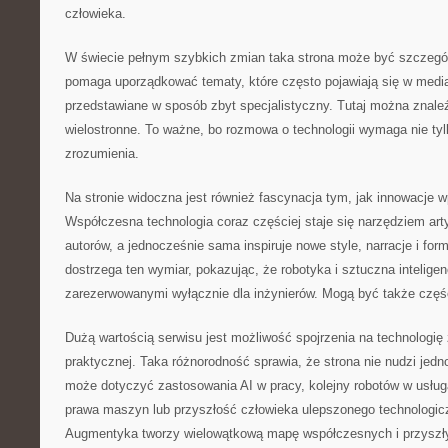
człowieka.
W świecie pełnym szybkich zmian taka strona może być szczegó
pomaga uporządkować tematy, które często pojawiają się w media
przedstawiane w sposób zbyt specjalistyczny. Tutaj można znaleź
wielostronne. To ważne, bo rozmowa o technologii wymaga nie tyl
zrozumienia.
Na stronie widoczna jest również fascynacja tym, jak innowacje w
Współczesna technologia coraz częściej staje się narzędziem arty
autorów, a jednocześnie sama inspiruje nowe style, narracje i fo
dostrzega ten wymiar, pokazując, że robotyka i sztuczna intelig
zarezerwowanymi wyłącznie dla inżynierów. Mogą być także częśc
Dużą wartością serwisu jest możliwość spojrzenia na technologię
praktycznej. Taka różnorodność sprawia, że strona nie nudzi jedn
może dotyczyć zastosowania AI w pracy, kolejny robotów w usług
prawa maszyn lub przyszłość człowieka ulepszonego technologicz
Augmentyka tworzy wielowątkową mapę współczesnych i przyszł