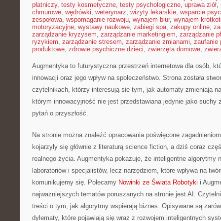
płatniczy
,
testy kosmetyczne
,
testy psychologiczne
,
uprawa ziół
,
chmurowe
,
wędrówki
,
weterynarz
,
wizyty lekarskie
,
wsparcie psyc
zespołowa
,
wspomaganie rozwoju
,
wynajem biur
,
wynajem krótko
motoryzacyjne
,
wystawy naukowe
,
zabiegi spa
,
zakupy online
,
za
zarządzanie kryzysem
,
zarządzanie marketingiem
,
zarządzanie p
ryzykiem
,
zarządzanie stresem
,
zarządzanie zmianami
,
zaufanie 
produktowe
,
zdrowie psychiczne dzieci
,
zwierzęta domowe
,
zwier
Augmentyka to futurystyczna przestrzeń internetowa dla osób, kt
innowacji oraz jego wpływ na społeczeństwo. Strona została stwo
czytelnikach, którzy interesują się tym, jak automaty zmieniają 
którym innowacyjność nie jest przedstawiana jedynie jako suchy zb
pytań o przyszłość.
Na stronie można znaleźć opracowania poświęcone zagadnieniom,
kojarzyły się głównie z literaturą science fiction, a dziś coraz cz
realnego życia. Augmentyka pokazuje, że inteligentne algorytmy n
laboratoriów i specjalistów, lecz narzędziem, które wpływa na twó
komunikujemy się. Polecamy
Nowinki ze Świata Robotyki
i Augm
najważniejszych tematów poruszanych na stronie jest AI. Czyteln
treści o tym, jak algorytmy wspierają biznes. Opisywane są zarówn
dylematy, które pojawiają się wraz z rozwojem inteligentnych sys