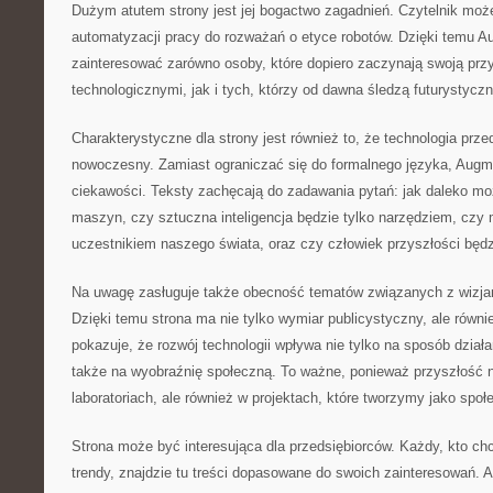
Dużym atutem strony jest jej bogactwo zagadnień. Czytelnik moż
automatyzacji pracy do rozważań o etyce robotów. Dzięki temu
zainteresować zarówno osoby, które dopiero zaczynają swoją pr
technologicznymi, jak i tych, którzy od dawna śledzą futurystyczn
Charakterystyczne dla strony jest również to, że technologia prz
nowoczesny. Zamiast ograniczać się do formalnego języka, Augm
ciekawości. Teksty zachęcają do zadawania pytań: jak daleko mo
maszyn, czy sztuczna inteligencja będzie tylko narzędziem, czy
uczestnikiem naszego świata, oraz czy człowiek przyszłości będzi
Na uwagę zasługuje także obecność tematów związanych z wizjami
Dzięki temu strona ma nie tylko wymiar publicystyczny, ale równi
pokazuje, że rozwój technologii wpływa nie tylko na sposób działani
także na wyobraźnię społeczną. To ważne, ponieważ przyszłość n
laboratoriach, ale również w projektach, które tworzymy jako spo
Strona może być interesująca dla przedsiębiorców. Każdy, kto ch
trendy, znajdzie tu treści dopasowane do swoich zainteresowań