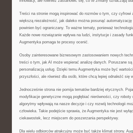
innowacji, ale również zastanowić się, co te zmiany oznaczają dl
Treści na stronie mogą inspirować do rozmów o tym, czy cyfrowi
większą niezależność, jak daleko można posunąć automatyzację d
powinien być ograniczany. To ważne tematy, ponieważ technologia 
Każde nowe rozwiązanie wpływa na ludzi, instytucje i zasady fun
Augmentyka pomaga te procesy ocenić.
Osoby zainteresowane biznesowym zastosowaniem nowych technol
treści o tym, jak AI może wspierać analizę danych. Poruszane są
personalizacją usług. Dzięki temu Augmentyka może być wartości
przyszłości, ale również dla osób, które chcą lepiej odnaleźć się
Jednocześnie strona nie pomija tematów bardziej etycznych. Pojaw
modyfikacje genetyczne mogą pogłębiać nierówności, czy roboty
algorytmy wpływają na nasze decyzje i czy rozwój technologii moż
człowieka. Takie podejście sprawia, że Augmentyka nie jest wyłą
ciekawostek, lecz miejscem do poszerzania perspektywy.
Dla wielu odbiorców atrakcyjny może być także klimat strony. Au