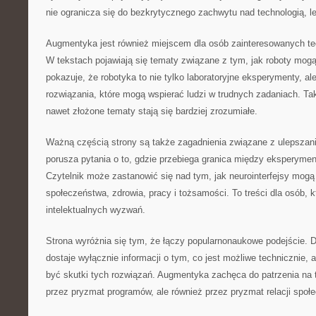
nie ogranicza się do bezkrytycznego zachwytu nad technologią, 
Augmentyka jest również miejscem dla osób zainteresowanych t
W tekstach pojawiają się tematy związane z tym, jak roboty mog
pokazuje, że robotyka to nie tylko laboratoryjne eksperymenty, al
rozwiązania, które mogą wspierać ludzi w trudnych zadaniach. Tak
nawet złożone tematy stają się bardziej zrozumiałe.
Ważną częścią strony są także zagadnienia związane z ulepsza
porusza pytania o to, gdzie przebiega granica między eksperym
Czytelnik może zastanowić się nad tym, jak neurointerfejsy mog
społeczeństwa, zdrowia, pracy i tożsamości. To treści dla osób, kt
intelektualnych wyzwań.
Strona wyróżnia się tym, że łączy popularnonaukowe podejście. D
dostaje wyłącznie informacji o tym, co jest możliwe technicznie, 
być skutki tych rozwiązań. Augmentyka zachęca do patrzenia na te
przez pryzmat programów, ale również przez pryzmat relacji społ