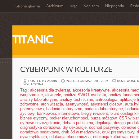
Archiwum
Napisem
Niepogoda
Reda
Strona główna
KNŻ
TITANIC
CYBERPUNK W KULTURZE
POSTED BY ADMIN
POSTED ON MAJ - 20 - 2026
MOŻLIWOŚĆ 
WYŁĄCZONA
Tagi:
akcesoria dla zwierząt
,
akcesoria kreatywne
,
akcesoria med
wnętrzarskie
,
akwarele
,
analiza SWOT osobista
,
analizy fundame
analizy laboratoryjne
,
analizy techniczne
,
antropologia
,
aplikacje 
zdrowotne
,
archiwizacja
,
asertywność
,
asystenci głosowi
,
auta h
przemysłowa
,
badania historyczne
,
badania laboratoryjne
,
badani
życiowy
,
bankowość internetowa
,
biegły rewident
,
biuro obsługi kl
biznes etyczny
,
broker nieruchomości
,
burza mózgów
,
CSR w biz
cyfrowe oszczędzanie
,
debata publiczna
,
depilacja
,
design produk
diagnostyka obrazowa
,
diy dekoracje
,
dochód pasywny
,
domowe d
doradztwo podatkowe
,
druk 3d w medycynie
,
druk przemysłowy
,
d
dywersyfikacja
,
edukacja ekonomiczna
,
edukacja kulturowa
,
eduk