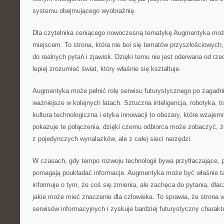
systemu obejmującego wyobraźnię.
Dla czytelnika ceniącego nowoczesną tematykę Augmentyka moż
miejscem. To strona, która nie boi się tematów przyszłościowych,
do realnych pytań i zjawisk. Dzięki temu nie jest oderwana od rz
lepiej zrozumieć świat, który właśnie się kształtuje.
Augmentyka może pełnić rolę serwisu futurystycznego po zagadni
ważniejsze w kolejnych latach. Sztuczna inteligencja, robotyka,
kultura technologiczna i etyka innowacji to obszary, które wzajemn
pokazuje te połączenia, dzięki czemu odbiorca może zobaczyć, że
z pojedynczych wynalazków, ale z całej sieci narzędzi.
W czasach, gdy tempo rozwoju technologii bywa przytłaczające, p
pomagają poukładać informacje. Augmentyka może być właśnie ta
informuje o tym, że coś się zmienia, ale zachęca do pytania, dla
jakie może mieć znaczenie dla człowieka. To sprawia, że strona w
serwisów informacyjnych i zyskuje bardziej futurystyczny charakte