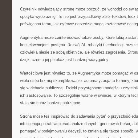
Czytelnik odwiedzający stronę może poczuć, że wchodzi do świat
spotyka wyobraźnię. To nie jest przypadkowy zbiór tekstów, lecz
poświęcona temu, jak cyfrowe narzędzia mogą kształtować nastę
Augmentyka może zainteresować także osoby, które lubią zastan
konsekwencjami postępu. Rozwój AI, robotyki i technologii rozsz
człowieka niesie ze sobą obietnice, ale również zagrożenia. Stro
dzięki czemu jej przekaz jest bardziej wiarygodny.
Wartościowe jest również to, że Augmentyka może pomagać w osw
wielu osób brzmią skomplikowanie. automatyzacja to terminy, któr
się w debacie publicznej. Dzięki przystępnemu podejściu czyteln
ich zastosowanie. To szczególnie ważne w świecie, w którym te
stają się coraz bardziej potrzebne.
Strona może też inspirować do zadawania pytań o przyszłość eduk
inteligencja potrafi wspierać analizę danych, generować treści, 
pomagać w podejmowaniu decyzji, to zmienia się także sposób, w 