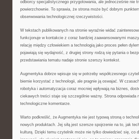
odbiorcy specjalistycznego przygotowania, ale jednocześnie nie t
powierzchownie. To sprawia, że strona może być dobrym punktem
obserwowania technologicznej rzeczywistości.
W tekstach publikowanych na stronie wyraźnie widać zainteresow
funkcjonuje w kontakcie z coraz bardziej zaawansowanymi masz
relację między człowiekiem a technologią jako proces pełen dylem
pojawiają się wydajność, z drugiej strony rodzą się pytania o be
przedstawiania tematu nadaje stronie szerszy kontekst.
Augmentyka dobrze wpisuje się w potrzeby współczesnego czytelni
biernie korzystać z technologii, ale pragnie ją oswajać. W czasach
robotyka i automatyzacja coraz mocniej wpływają na biznes, dost
ciekawych treści staje się szczególnie ważny. Strona odpowiada n
technologiczne komentarze.
Warto podkreślić, że Augmentyka nie jest typową stroną o technol
nowych produktach. Jej siłą jest szersze spojrzenie na to, jak tec
kulturą. Dzięki temu czytelnik może nie tylko dowiedzieć się, co d