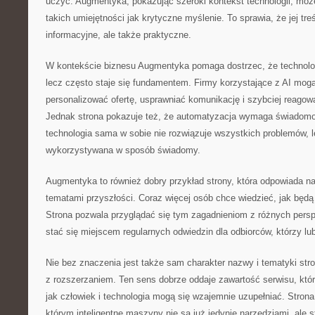
uczyć. Augmentyka, pokazując szeroki kontekst technologii, moż
takich umiejętności jak krytyczne myślenie. To sprawia, że jej tre
informacyjne, ale także praktyczne.
W kontekście biznesu Augmentyka pomaga dostrzec, że technologi
lecz często staje się fundamentem. Firmy korzystające z AI mogą
personalizować ofertę, usprawniać komunikację i szybciej reagowa
Jednak strona pokazuje też, że automatyzacja wymaga świadomoś
technologia sama w sobie nie rozwiązuje wszystkich problemów, 
wykorzystywana w sposób świadomy.
Augmentyka to również dobry przykład strony, która odpowiada n
tematami przyszłości. Coraz więcej osób chce wiedzieć, jak będ
Strona pozwala przyglądać się tym zagadnieniom z różnych pers
stać się miejscem regularnych odwiedzin dla odbiorców, którzy lub
Nie bez znaczenia jest także sam charakter nazwy i tematyki str
z rozszerzaniem. Ten sens dobrze oddaje zawartość serwisu, któr
jak człowiek i technologia mogą się wzajemnie uzupełniać. Stron
którym inteligentne maszyny nie są już jedynie narzędziami, ale 