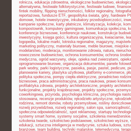
rolnicza
,
edukacja zdrowotna
,
ekologiczne budownictwo
,
ekologic
alternatywna
,
festiwale folklorystyczne
,
festiwale ludowe
,
finansow
fintek mobilny
,
flipping nieruchomości
,
folklor regionalny
,
fotograf
reportażowa
,
fundusze ETF
,
geopolityka świata
,
góry
,
hardware P
domowe
,
hotele inwestycyjne
,
inkubatory przedsiębiorczości
,
inwe
kampanie społeczne
,
karty płatnicze
,
klimatyzacja
,
kolekcje
,
kom
kompostownik
,
komputery gamingowe
,
komunikacja społeczna
,
k
konferencje biznesowe
,
konferencje naukowe
,
konstrukcje budow
inwestycyjny
,
księga gości
,
kultura organizacyjna
,
kwiaciarnie
,
le
logopedia
,
lokalne marki
,
lotniska regionalne
,
magazyny
,
majster
marketing polityczny
,
materiały biurowe
,
meble biurowe
,
miejskie 
modelarstwo
,
moderacja
,
monitorowanie zdrowia
,
natura
,
nierucho
nowoczesne budownictwo
,
ochrona konsumentów
,
ochrona środo
medyczna
,
ogród warzywny
,
oleje
,
opieka nad zwierzętami
,
opiek
oprogramowanie biurowe
,
organizacja dokumentów
,
panele fotowo
park wodny
,
parki logistyczne
,
pasieka
,
pasje
,
pastel
,
pedicure
,
p
planowanie kariery
,
plastyka użytkowa
,
platformy e-commerce
,
pł
polityka społeczna
,
pompy ciepła elektryczne
,
poradnictwo rodzin
biznesowe
,
praca administracyjna
,
praca naukowa
,
prawo konsum
profilaktyka zdrowia
,
projekty architektoniczne
,
projekty architekt
funkcjonalne
,
projekty krajobrazowe
,
projekty społeczne
,
przemys
coworkingowa
,
przyroda
,
psychologia kliniczna
,
psychologia nast
stosowana
,
recenzje produktów
,
rękodzieło artystyczne
,
rękodzieł
rodzinna
,
remont domów
,
roboty przemysłowe
,
rośliny doniczkowe
rozwój przywództwa
,
rozwój regionalny
,
salon spa
,
samorządność
społeczna odpowiedzialność
,
spot reklamowy
,
startupy technolog
systemy smart home
,
systemy socjalne
,
szkolenia menedżerskie
szkolenia twarde
,
szkolnictwo podstawowe
,
szkolnictwo wyższe
,
edukacji
,
sztuczna inteligencja w medycynie
,
sztuka ludowa
,
sztu
branżowe
,
team building
,
techniki malarskie
,
telemedycyna
,
terap