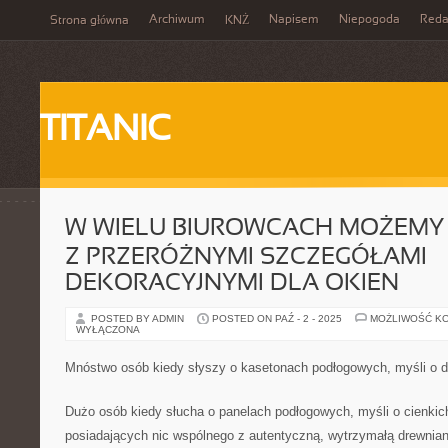
Archiwum
Napisem
Niepogoda
Reda
Strona główna
KNŻ
TITANIC
W WIELU BIUROWCACH MOŻEMY 
Z PRZERÓŻNYMI SZCZEGÓŁAMI
DEKORACYJNYMI DLA OKIEN
POSTED BY ADMIN
POSTED ON PAŹ - 2 - 2025
MOŻLIWOŚĆ K
WYŁĄCZONA
Mnóstwo osób kiedy słyszy o kasetonach podłogowych, myśli o d
Dużo osób kiedy słucha o panelach podłogowych, myśli o cienki
posiadających nic wspólnego z autentyczną, wytrzymałą drewnianą