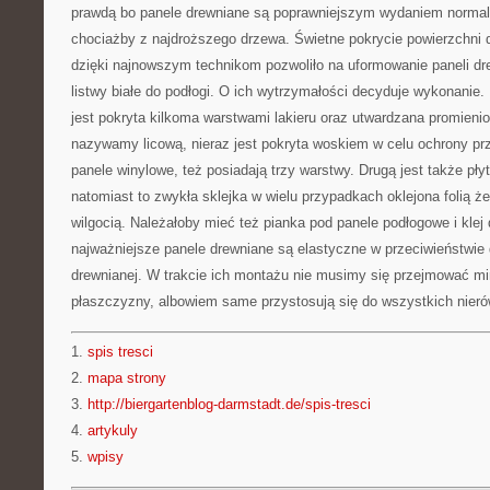
prawdą bo panele drewniane są poprawniejszym wydaniem normal
chociażby z najdroższego drzewa. Świetne pokrycie powierzchni d
dzięki najnowszym technikom pozwoliło na uformowanie paneli d
listwy białe do podłogi. O ich wytrzymałości decyduje wykonanie
jest pokryta kilkoma warstwami lakieru oraz utwardzana promien
nazywamy licową, nieraz jest pokryta woskiem w celu ochrony p
panele winylowe, też posiadają trzy warstwy. Drugą jest także pły
natomiast to zwykła sklejka w wielu przypadkach oklejona folią 
wilgocią. Należałoby mieć też pianka pod panele podłogowe i kle
najważniejsze panele drewniane są elastyczne w przeciwieństwie d
drewnianej. W trakcie ich montażu nie musimy się przejmować m
płaszczyzny, albowiem same przystosują się do wszystkich nieró
1.
spis tresci
2.
mapa strony
3.
http://biergartenblog-darmstadt.de/spis-tresci
4.
artykuly
5.
wpisy