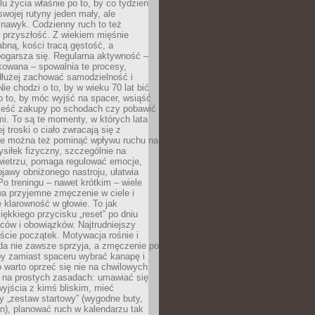
u życia właśnie po to, by co tydzień
swojej rutyny jeden mały, ale
 nawyk. Codzienny ruch to też
 przyszłość. Z wiekiem mięśnie
łabną, kości tracą gęstość, a
ogarsza się. Regularna aktywność –
kowana – spowalnia te procesy,
dłużej zachować samodzielność i
ie chodzi o to, by w wieku 70 lat bić
 o to, by móc wyjść na spacer, wsiąść
nieść zakupy po schodach czy pobawić
i. To są te momenty, w których lata
j troski o ciało zwracają się z
ie można też pominąć wpływu ruchu na
siłek fizyczny, szczególnie na
ietrzu, pomaga regulować emocje,
jawy obniżonego nastroju, ułatwia
Po treningu – nawet krótkim – wiele
a przyjemne zmęczenie w ciele i
 klarowność w głowie. To jak
iękkiego przycisku „reset” po dniu
ców i obowiązków. Najtrudniejszy
cie początek. Motywacja rośnie i
da nie zawsze sprzyja, a zmęczenie po
by zamiast spaceru wybrać kanapę i
go warto oprzeć się nie na chwilowych
e na prostych zasadach: umawiać się
yjścia z kimś bliskim, mieć
 „zestaw startowy” (wygodne buty,
on), planować ruch w kalendarzu tak