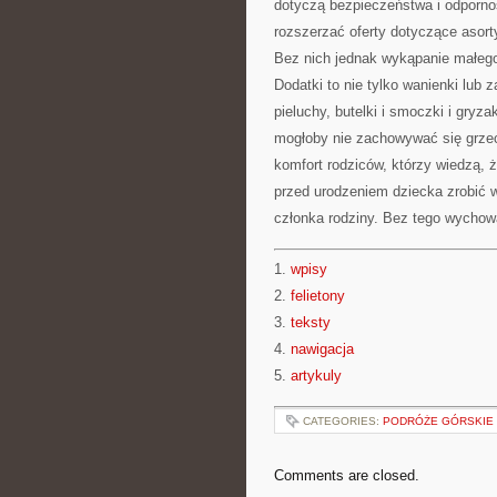
dotyczą bezpieczeństwa i odpornoś
rozszerzać oferty dotyczące asor
Bez nich jednak wykąpanie małego
Dodatki to nie tylko wanienki lub 
pieluchy, butelki i smoczki i gryz
mogłoby nie zachowywać się grzec
komfort rodziców, którzy wiedzą, 
przed urodzeniem dziecka zrobić 
członka rodziny. Bez tego wychow
1.
wpisy
2.
felietony
3.
teksty
4.
nawigacja
5.
artykuly
CATEGORIES:
PODRÓŻE GÓRSKIE 
Comments are closed.