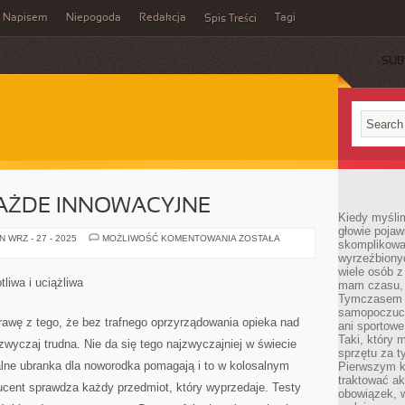
Napisem
Niepogoda
Redakcja
Tagi
Spis Treści
SUB
KAŻDE INNOWACYJNE
Kiedy myślim
głowie pojawi
TAK
 WRZ - 27 - 2025
MOŻLIWOŚĆ KOMENTOWANIA
ZOSTAŁA
skomplikowan
W
wyrzeźbionyc
ISTOCIE
KAŻDE
wiele osób z
INNOWACYJNE
liwa i uciążliwa
mam czasu, n
Tymczasem f
samopoczuci
awę z tego, że bez trafnego oprzyrządowania opieka nad
ani sportowe
Taki, który 
yczaj trudna. Nie da się tego najzwyczajniej w świecie
sprzętu za t
ne ubranka dla noworodka pomagają i to w kolosalnym
Pierwszym k
traktować ak
ucent sprawdza każdy przedmiot, który wyprzedaje. Testy
obowiązek, w