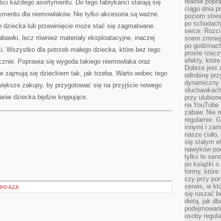
realnie popr
ci każdego asortymentu. Do tego fabrykanci starają się
ciągu dnia p
tymentu dla niemowlaków. Nie tylko akcesoria są ważne.
poziom stres
po schodach
 dziecka lub przewinięcie może stać się zagmatwane.
serce. Rozci
zabawki, lecz również materiały eksploatacyjne, inaczej
snem zmniejs
po godzinach
aki. Wszystko dla potrzeb małego dziecka, które bez tego
proste rzecz
efekty, któr
znie. Poprawia się wygoda takiego niemowlaka oraz
Dobrze jest 
że zajmują się dzieckiem tak, jak trzeba. Warto wobec tego
odrobinę prz
dynamiczny 
większe zakupy, by przygotować się na przyjście nowego
słuchawkach,
anie dziecka będzie krępujące.
przy ulubion
na YouTube 
zabaw. Nie m
regularnie. 
innymi i zam
nasze ciało,
się stałym 
nawyków poma
tylko te sen
po książki o 
formy, które
czy przy por
serwis, w kt
PO AZJI
się ruszać b
dietą, jak d
podejmowanie
osoby regul