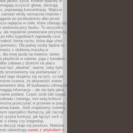
awia jakość życia. Krótkie spacery w
omagają oczyścić głowę, obniżają
u, poprawiają koncentrację. Wejście
 zamiast windy wzmacnia mięśnie i
ąganie po przebudzeniu albo przed
za napięcia w ciele, które zbierają się
 siedzenia przy biurku. To wszystko
y, ale regularnie powtarzane przynoszą
e po kilku tygodniach naprawdę czuć.
znaleźć formę ruchu, która daje choć
yjemności. Dla jednej osoby będzie to
marsz z ulubioną muzyką w
 dla innej jazda na rowerze, taniec
ej playliście w salonie, joga z kanałem
albo zabawa z dziećmi na placu
usi być „idealnie”, ważne, żeby było
Gdy przestaniemy się porównywać z
iast tego skupimy się na tym, co lubi
 rośnie szansa, że aktywność stanie
elementem dnia. W budowaniu zdrowych
gają informacje – ale nie byle jakie,
sownie podane. Część osób lubi sięgać
zdrowiu i treningu, inni wolą krótsze
 można przeczytać w przerwie w pracy
annej kawie. Jeśli znajdziemy rzetelny
órym specjaliści tłumaczą, jak zacząć
ez ryzyka kontuzji, jak łączyć ruch z
bać o stawy czy kręgosłup,
 decyzji staje się prostsze. Niektóre
arnie odwiedzają
serwis z artykułami
o