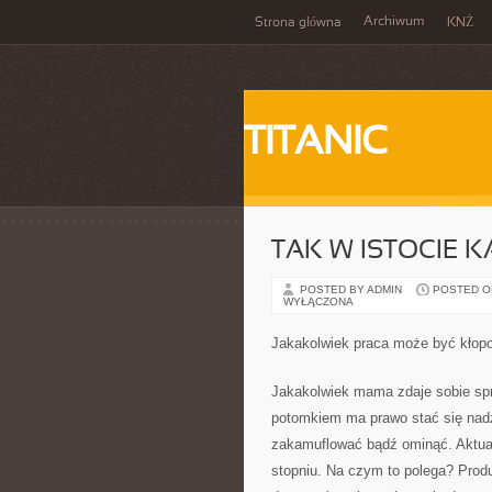
Archiwum
Strona główna
KNŻ
TITANIC
TAK W ISTOCIE 
POSTED BY ADMIN
POSTED ON
WYŁĄCZONA
Jakakolwiek praca może być kłopot
Jakakolwiek mama zdaje sobie spr
potomkiem ma prawo stać się nadzw
zakamuflować bądź ominąć. Aktual
stopniu. Na czym to polega? Prod