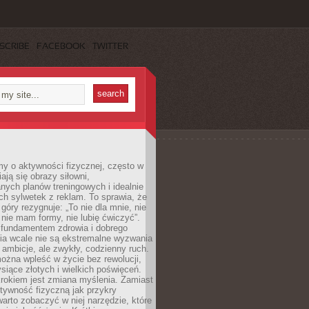
SCRIBE
FACEBOOK
TWITTER
y o aktywności fizycznej, często w
ają się obrazy siłowni,
ych planów treningowych i idealnie
h sylwetek z reklam. To sprawia, że
 góry rezygnuje: „To nie dla mnie, nie
ie mam formy, nie lubię ćwiczyć”.
undamentem zdrowia i dobrego
a wcale nie są ekstremalne wyzwania
 ambicje, ale zwykły, codzienny ruch.
można wpleść w życie bez rewolucji,
ysiące złotych i wielkich poświęceń.
rokiem jest zmiana myślenia. Zamiast
tywność fizyczną jak przykry
arto zobaczyć w niej narzędzie, które