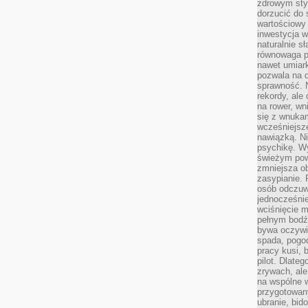
zdrowym styl
dorzucić do 
wartościowy
inwestycja w
naturalnie s
równowaga p
nawet umiar
pozwala na 
sprawność. N
rekordy, ale
na rower, w
się z wnukam
wcześniejsze
nawiązką. N
psychikę. Wy
świeżym pow
zmniejsza ob
zasypianie. 
osób odczuw
jednocześnie
wciśnięcie m
pełnym bodź
bywa oczywiś
spada, pogo
pracy kusi, 
pilot. Dlate
zrywach, al
na wspólne w
przygotowany
ubranie, bid