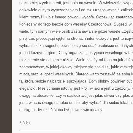
najistotniejszych materii, jest sala na wesele. W większości wypa
całkowicie dużym wyprzedzeniem i od razu trzeba wpłacić zaliczkę,
klient rozmyśli lub z innego powodu wycofa. Oczekując zaaranż
konieczny do tego będzie dom weselny Częstochowa. Sugestii w te
wiele, tym samym wiele osób zastanawia się gdzie wesele Częs
przejrzeć propozycje ujęte na stronach internetowych, jest to na
wybraniu kilku sugestii, powinno się się udać osobiście do danyc
je pod każdym kątem. Ceny organizacji przyjęcia weselnego w t
niezmiernie się od siebie różnią. Wiele zależy od tego na jak duż
zaaranżowane, w jakiej okolicy miejsce się znajduje, jakie atrak
młodą oraz jej gości weselnych. Dlatego warto zestawić ze sobą k
tą, która będzie najbardziej sprzyjająca. Dom ślubny powinien b
elegancki. Niesłychanie istotny jest krój, w jakim jest urządzony.
uwagę na otoczenie, czy w sąsiedztwu jest jakiś skwer czy plac
jest zwracać uwagę na takie detale, aby wybrać dla siebie lokal n
ofertą, tak by dzień ślubu był prawdziwie idealny.
źródło:
———————————