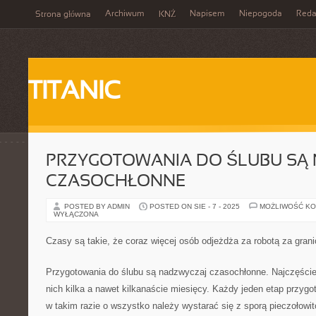
Archiwum
Napisem
Niepogoda
Reda
Strona główna
KNŻ
TITANIC
PRZYGOTOWANIA DO ŚLUBU SĄ 
CZASOCHŁONNE
POSTED BY ADMIN
POSTED ON SIE - 7 - 2025
MOŻLIWOŚĆ K
WYŁĄCZONA
Czasy są takie, że coraz więcej osób odjeżdża za robotą za gran
Przygotowania do ślubu są nadzwyczaj czasochłonne. Najczęściej
nich kilka a nawet kilkanaście miesięcy. Każdy jeden etap przygot
w takim razie o wszystko należy wystarać się z sporą pieczołowit