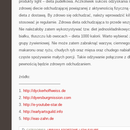
produkty light – dieta pudełkowa. Aczkolwiek sukces odzyskania s
zdrowej diecie odchudzającej powiązanej z aktywnością fizyczną
dieta z dostawą. By zdrowo się odchudzać, należy wprowadzić k
stosować je regularnie. Zdrowa dieta odchudzająca to przede wsz
Nie należałoby zatem wykorzystywać tzw. diet jednoskładnikowyc
białku, tłuszczu lub owocach – dieta 1000 kalorii. Warto wybierać
grupy żywieniowej. Nie może zatem zabraknąć warzyw, ciemnego 
makaronu oraz ryżu, chudych ryb oraz mięsa oraz chudego nabiału
częste spożywanie małych porcji. Takie odżywanie połączone z d
pewnością będzie zdrowym odchudzaniem.
źródło:
———————————
1.
http://dyckerhoffweiss.de
2.
http://dyersburgmission.com
3.
http://e-youtube-star.de
4.
http://earlyartsguild.info
5.
http://eas-zahn.de
CATEGORIES:
UBRANIA SPORTOWE I ATHLEISURE