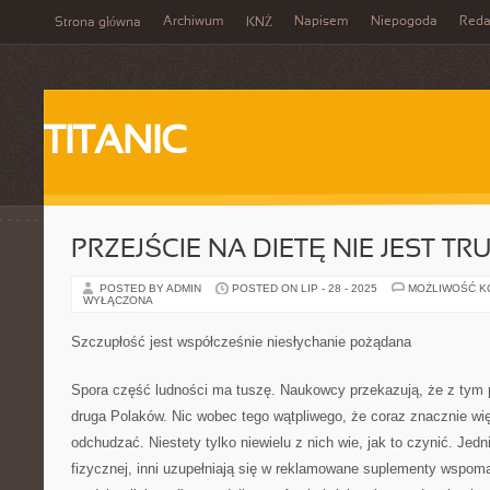
Archiwum
Napisem
Niepogoda
Reda
Strona główna
KNŻ
TITANIC
PRZEJŚCIE NA DIETĘ NIE JEST TR
POSTED BY ADMIN
POSTED ON LIP - 28 - 2025
MOŻLIWOŚĆ 
WYŁĄCZONA
Szczupłość jest współcześnie niesłychanie pożądana
Spora część ludności ma tuszę. Naukowcy przekazują, że z tym 
druga Polaków. Nic wobec tego wątpliwego, że coraz znacznie więc
odchudzać. Niestety tylko niewielu z nich wie, jak to czynić. Jedni
fizycznej, inni uzupełniają się w reklamowane suplementy wspom