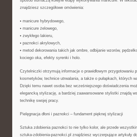
sposób tłumaczą kolejne etapy wykonywania manicure. W tekstach
znajdziesz szczegółowe omówienia:
• manicure hybrydowego,
• manicure żelowego,
• zwykłego lakieru,
• paznokci akrylowych,
• metod dekorowania takich jak ombre, odbijanie wzorów, pędzelk
kociego oka, efekty syrenki i holo.
Czytelniczki otrzymują informacje o prawidłowym przygotowaniu p
kosmetyków, technice utrwalania, a także o pułapkach, których w
Dzięki temu nawet osoba bez wcześniejszego doświadczenia mo
elegancką stylizację, a bardziej zaawansowane stylistki znajdą w
technikę swojej pracy.
Pielęgnacja dłoni i paznokci – fundament pięknej stylizacji
Sztuka zdobienia paznokci to nie tylko kolor, ale przede wszyst
sztuka-zdobienia-paznokci.pl znajdziesz wyczerpujące artykuły d