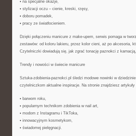
• na specjalne okazje,
• stylizacji oczu – cienie, kreski, rzęsy,
• doboru pomadek,
• pracy ze światłocieniem.
Dzięki połączeniu manicure z make-upem, serwis pomaga w twor
zestawów: od koloru lakieru, przez kolor cieni, aż po akcesoria, k
Czytelniczki dowiadują się, jak zgrać tonację paznokci z karnacją
Trendy i nowości w świecie manicure
Sztuka-zdobienia-paznokci.pl śledzi modowe nowinki w dziedzinie
czytelniczkom aktualne inspiracje. Na stronie znajdziesz artykuł
• barwom roku,
• popularnym technikom zdobienia w nail art,
• modom z Instagramu i TikToka,
• innowacyjnym kosmetykom,
• świadomej pielęgnacji.