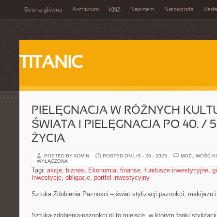
Archiwum
Napisem
Niepogoda
Reda
Strona główna
KNŻ
TITANIC
PIELĘGNACJA W RÓŻNYCH KUL
ŚWIATA I PIELĘGNACJA PO 40. / 5
ŻYCIA
POSTED BY ADMIN
POSTED ON LIS - 26 - 2025
MOŻLIWOŚĆ 
WYŁĄCZONA
Tagi:
akcje
,
biznes
,
Ekonomia
,
finanse
,
fundusze inwestycyjne
,
g
Inwestycje
,
obligacje
,
portfel inwestycyjny
Sztuka Zdobienia Paznokci – świat stylizacji paznokci, makijażu i
Sztuka-zdobienia-paznokci.pl to miejsce, w którym fanki stylizacj