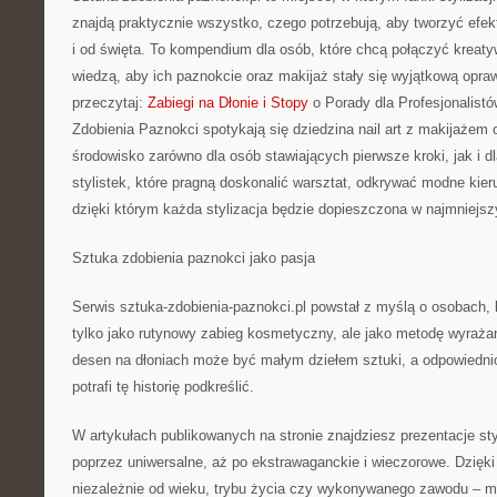
znajdą praktycznie wszystko, czego potrzebują, aby tworzyć efek
i od święta. To kompendium dla osób, które chcą połączyć kreaty
wiedzą, aby ich paznokcie oraz makijaż stały się wyjątkową opra
przeczytaj:
Zabiegi na Dłonie i Stopy
o Porady dla Profesjonalistó
Zdobienia Paznokci spotykają się dziedzina nail art z makijaże
środowisko zarówno dla osób stawiających pierwsze kroki, jak i dl
stylistek, które pragną doskonalić warsztat, odkrywać modne kieru
dzięki którym każda stylizacja będzie dopieszczona w najmniejs
Sztuka zdobienia paznokci jako pasja
Serwis sztuka-zdobienia-paznokci.pl powstał z myślą o osobach, któ
tylko jako rutynowy zabieg kosmetyczny, ale jako metodę wyraż
desen na dłoniach może być małym dziełem sztuki, a odpowiedni
potrafi tę historię podkreślić.
W artykułach publikowanych na stronie znajdziesz prezentacje sty
poprzez uniwersalne, aż po ekstrawaganckie i wieczorowe. Dzięk
niezależnie od wieku, trybu życia czy wykonywanego zawodu – m