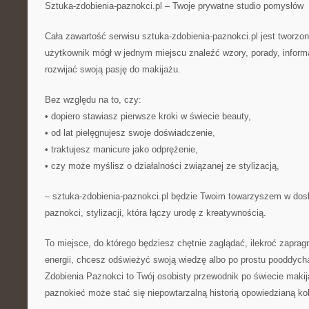
Sztuka-zdobienia-paznokci.pl – Twoje prywatne studio pomysłów
Cała zawartość serwisu sztuka-zdobienia-paznokci.pl jest tworzo
użytkownik mógł w jednym miejscu znaleźć wzory, porady, inform
rozwijać swoją pasję do makijażu.
Bez względu na to, czy:
• dopiero stawiasz pierwsze kroki w świecie beauty,
• od lat pielęgnujesz swoje doświadczenie,
• traktujesz manicure jako odprężenie,
• czy może myślisz o działalności związanej ze stylizacją,
– sztuka-zdobienia-paznokci.pl będzie Twoim towarzyszem w dosk
paznokci, stylizacji, która łączy urodę z kreatywnością.
To miejsce, do którego będziesz chętnie zaglądać, ilekroć zaprag
energii, chcesz odświeżyć swoją wiedzę albo po prostu pooddyc
Zdobienia Paznokci to Twój osobisty przewodnik po świecie maki
paznokieć może stać się niepowtarzalną historią opowiedzianą kolo