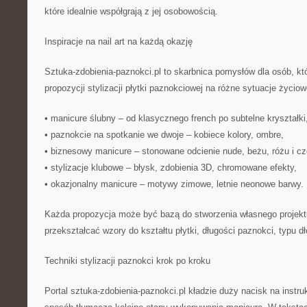
które idealnie współgrają z jej osobowością.
Inspiracje na nail art na każdą okazję
Sztuka-zdobienia-paznokci.pl to skarbnica pomysłów dla osób, k
propozycji stylizacji płytki paznokciowej na różne sytuacje życio
• manicure ślubny – od klasycznego french po subtelne kryształki
• paznokcie na spotkanie we dwoje – kobiece kolory, ombre,
• biznesowy manicure – stonowane odcienie nude, beżu, różu i cz
• stylizacje klubowe – błysk, zdobienia 3D, chromowane efekty,
• okazjonalny manicure – motywy zimowe, letnie neonowe barwy.
Każda propozycja może być bazą do stworzenia własnego projektu
przekształcać wzory do kształtu płytki, długości paznokci, typu dł
Techniki stylizacji paznokci krok po kroku
Portal sztuka-zdobienia-paznokci.pl kładzie duży nacisk na instru