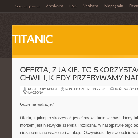
Archiwum
Napisem
Niepogoda
Reda
Strona główna
KNŻ
TITANIC
OFERTA, Z JAKIEJ TO SKORZYS
CHWILI, KIEDY PRZEBYWAMY N
POSTED BY ADMIN
POSTED ON LIP - 19 - 2025
MOŻLIWOŚĆ 
WYŁĄCZONA
Gdzie na wakacje?
Oferta, z jakiej to skorzystać jesteśmy w stanie w chwili, kiedy
morzem jest niezwykle szeroka i rozliczna, w następstwie tego 
niezapomniane wrażenie i atrakcje. Oczywiście, by swobodnie we