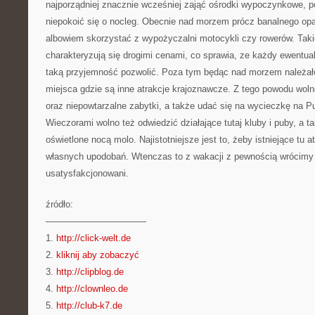
najporządniej znacznie wcześniej zająć ośrodki wypoczynkowe, po
niepokoić się o nocleg. Obecnie nad morzem prócz banalnego opa
albowiem skorzystać z wypożyczalni motocykli czy rowerów. Taki
charakteryzują się drogimi cenami, co sprawia, ze każdy ewentua
taką przyjemność pozwolić. Poza tym będąc nad morzem należał
miejsca gdzie są inne atrakcje krajoznawcze. Z tego powodu wol
oraz niepowtarzalne zabytki, a także udać się na wycieczkę na P
Wieczorami wolno też odwiedzić działające tutaj kluby i puby, a t
oświetlone nocą molo. Najistotniejsze jest to, żeby istniejące tu
własnych upodobań. Wtenczas to z wakacji z pewnością wrócimy
usatysfakcjonowani.
źródło:
———————————
1.
http://click-welt.de
2.
kliknij aby zobaczyć
3.
http://clipblog.de
4.
http://clownleo.de
5.
http://club-k7.de