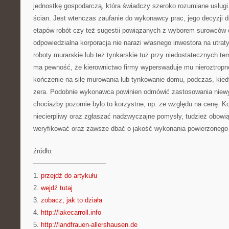
jednostkę gospodarczą, która świadczy szeroko rozumiane usług
ścian. Jest wtenczas zaufanie do wykonawcy prac, jego decyzji
etapów robót czy też sugestii powiązanych z wyborem surowców o
odpowiedzialna korporacja nie narazi własnego inwestora na utrat
roboty murarskie lub też tynkarskie tuż przy niedostatecznych te
ma pewność, że kierownictwo firmy wyperswaduje mu nieroztropne
kończenie na siłę murowania lub tynkowanie domu, podczas, kied
zera. Podobnie wykonawca powinien odmówić zastosowania niew
chociażby pozornie było to korzystne, np. ze względu na cenę. 
niecierpliwy oraz zgłaszać nadzwyczajne pomysły, tudzież obowiąz
weryfikować oraz zawsze dbać o jakość wykonania powierzonego 
źródło:
———————————
1.
przejdź do artykułu
2.
wejdź tutaj
3.
zobacz, jak to działa
4.
http://lakecarroll.info
5.
http://landfrauen-allershausen.de