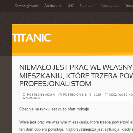
Archiwum
Napisem
Niepogoda
Reda
Strona główna
KNŻ
TITANIC
NIEMAŁO JEST PRAC WE WŁASN
MIESZKANIU, KTÓRE TRZEBA PO
PROFESJONALISTOM
POSTED BY ADMIN
POSTED ON SIE - 5 - 2025
MOŻLIWOŚĆ K
WYŁĄCZONA
Obecnie na rynku jest dużo ofert rodzaju
Wiele jest prac we własnym mieszkaniu, które trzeba powierzyć e
ten dom dopiero powstaje. Najkorzystniejsza jest sytuacja, kied