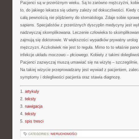
Pacjenci są w przeróżnym wieku. Są to zarówno mężczyźni, kobieci
to, do jakiego lekarza się udamy zależy od dokuczliwości. Kiedy 
całą pewnością nie pójdziemy do stomatologa. Zdaje sobie spra
sapiens. Specjalistów z przeróżnych dyscyplin medycyny jest wyb
nadzwyczaj skomplikowana. Leczenie człowieka to skomplikowan
zajmują się doktorowie. W większości wypadków prywatny urolog
mężczyzn. Aczkolwiek nie jest to reguła. Mimo to to właśnie panow
infekcje układu moczowo – płciowego. Kobiety z takimi dolegliwo
Pacjenci zazwyczaj muszą umawiać się na wizytę – szczególnie, g
Na takiej wizycie przeprowadzany jest wywiad z pacjentem, zalec
symptomy i dolegliwości pacjenta oraz stawia diagnozę.
1.
artykuly
2.
teksty
3.
nawigacja
4.
teksty
5.
spis tresci
CATEGORIES:
NIERUCHOMOŚCI