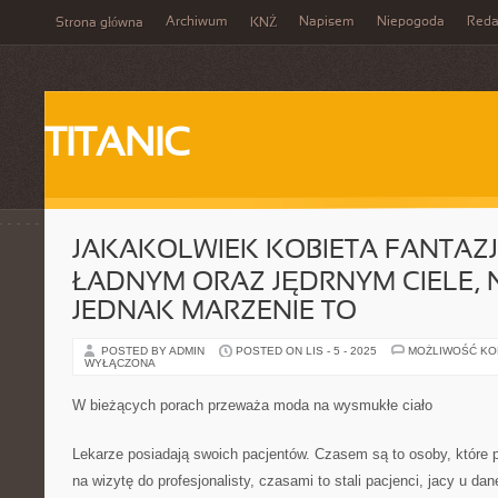
Archiwum
Napisem
Niepogoda
Reda
Strona główna
KNŻ
TITANIC
JAKAKOLWIEK KOBIETA FANTAZJ
ŁADNYM ORAZ JĘDRNYM CIELE, N
JEDNAK MARZENIE TO
POSTED BY ADMIN
POSTED ON LIS - 5 - 2025
MOŻLIWOŚĆ K
WYŁĄCZONA
W bieżących porach przeważa moda na wysmukłe ciało
Lekarze posiadają swoich pacjentów. Czasem są to osoby, które 
na wizytę do profesjonalisty, czasami to stali pacjenci, jacy u dan