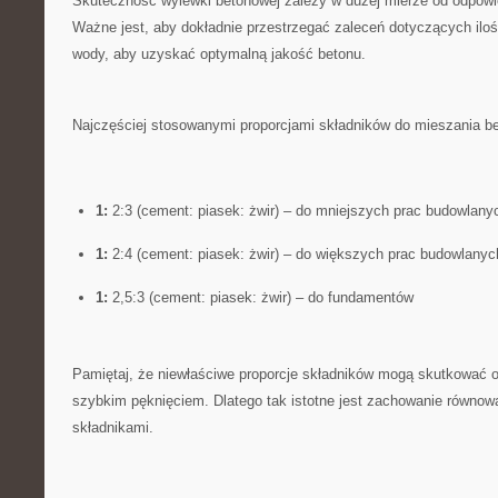
Skuteczność wylewki⁢ betonowej ⁣zależy w dużej mierze​ od odpowi
Ważne⁣ jest,⁢ aby dokładnie przestrzegać zaleceń dotyczących iloś
wody, aby uzyskać optymalną jakość betonu.
Najczęściej stosowanymi proporcjami składników do ‍mieszania⁤ b
1:
2:3 (cement: piasek: żwir) – do mniejszych prac budowlany
1:
2:4 (cement: ⁣piasek: żwir) – do ⁣większych prac budowlanyc
1:
2,5:3 ⁤(cement: piasek: żwir) – do fundamentów
Pamiętaj, że niewłaściwe proporcje składników mogą⁤ skutkować o
szybkim⁤ pęknięciem. Dlatego tak istotne jest zachowanie równow
składnikami.