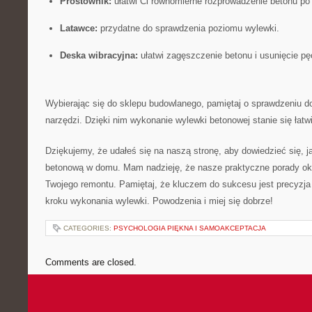
Prostownik:
ułatwi Ci równomierne rozprowadzenie betonu ⁣po
Latawce:
przydatne do sprawdzenia poziomu wylewki.
Deska wibracyjna:
ułatwi zagęszczenie betonu i usunięcie ⁣pę
Wybierając się do sklepu budowlanego, pamiętaj​ o sprawdzeniu 
narzędzi. Dzięki⁤ nim wykonanie wylewki betonowej stanie się łatwi
Dziękujemy, że udałeś się na⁣ naszą stronę,‌ aby dowiedzieć się, 
betonową w domu. Mam nadzieję, że ⁤nasze ‍praktyczne porady 
Twojego remontu. Pamiętaj, że kluczem do sukcesu‌ jest precyzj
kroku wykonania wylewki. Powodzenia i miej się dobrze!
CATEGORIES:
PSYCHOLOGIA PIĘKNA I SAMOAKCEPTACJA
Comments are closed.