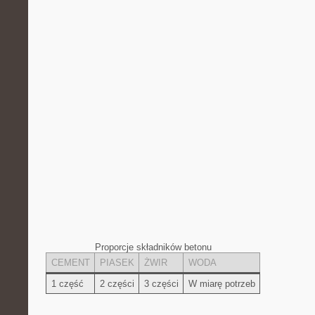
Proporcje składników betonu
CEMENT
PIASEK
ŻWIR
WODA
1 część
2 części
3 części
W miarę potrzeb