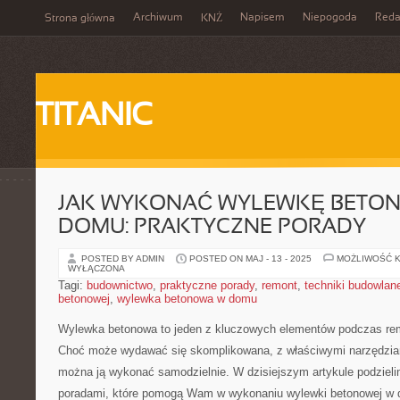
Archiwum
Napisem
Niepogoda
Reda
Strona główna
KNŻ
TITANIC
JAK WYKONAĆ WYLEWKĘ BETO
DOMU: PRAKTYCZNE PORADY
POSTED BY ADMIN
POSTED ON MAJ - 13 - 2025
MOŻLIWOŚĆ 
WYŁĄCZONA
Tagi:
budownictwo
,
praktyczne porady
,
remont
,
techniki budowlan
betonowej
,
wylewka betonowa w domu
Wylewka betonowa to jeden z kluczowych elementów podczas re
Choć może⁤ wydawać się skomplikowana, z właściwymi narzędziami
można⁣ ją wykonać samodzielnie. ⁢W dzisiejszym artykule podziel
‍poradami, które pomogą Wam w wykonaniu wylewki ‍betonowej w 