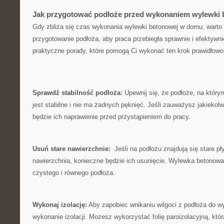
Jak przygotować podłoże przed wykonaniem wylewki 
Gdy zbliża⁤ się czas​ wykonania wylewki betonowej ​w domu, warto
przygotowanie⁣ podłoża, aby praca przebiegła sprawnie i efektywni
praktyczne porady, które pomogą Ci wykonać ten krok prawidłowo
Sprawdź stabilność podłoża:
Upewnij się, że⁢ podłoże, na który
jest stabilne i nie ma żadnych pęknięć. Jeśli zauważysz jakiekol
będzie ich naprawienie przed​ przystąpieniem⁤ do ​pracy.
Usuń stare nawierzchnie:
‌ Jeśli na podłożu znajdują się stare pł
nawierzchnia, konieczne będzie ich usunięcie. Wylewka⁢ betonowa 
czystego i równego​ podłoża.
Wykonaj izolację:
Aby zapobiec wnikaniu wilgoci z ​podłoża do wyl
wykonanie izolacji. Możesz wykorzystać folię paroizolacyjną, któ