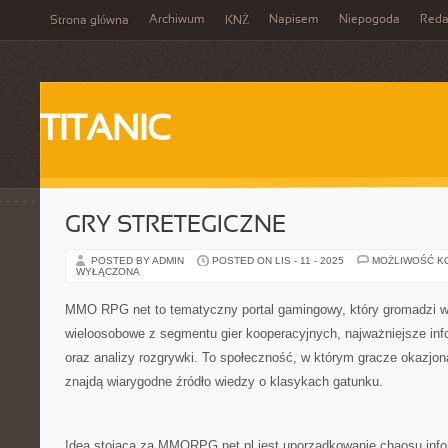
Archiwum
Napisem
Niepogoda
Reda
Strona główna
KNŻ
TITANIC
GRY STRETEGICZNE
POSTED BY ADMIN
POSTED ON LIS - 11 - 2025
MOŻLIWOŚĆ K
WYŁĄCZONA
MMO RPG net to tematyczny portal gamingowy, który gromadzi w
wieloosobowe z segmentu gier kooperacyjnych, najważniejsze info
oraz analizy rozgrywki. To społeczność, w którym gracze okazjona
znajdą wiarygodne źródło wiedzy o klasykach gatunku.
Ideą stojącą za MMORPG.net.pl jest uporządkowanie chaosu inf