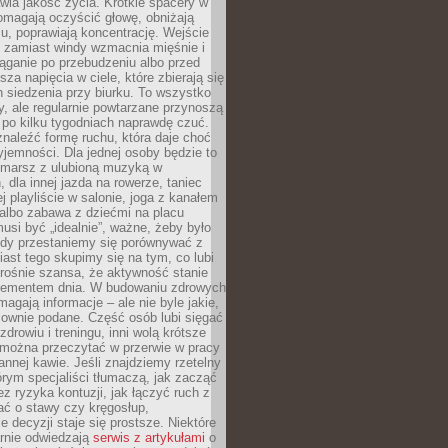
awia jakość życia. Krótkie spacery w
omagają oczyścić głowę, obniżają
u, poprawiają koncentrację. Wejście
 zamiast windy wzmacnia mięśnie i
ąganie po przebudzeniu albo przed
za napięcia w ciele, które zbierają się
 siedzenia przy biurku. To wszystko
y, ale regularnie powtarzane przynoszą
e po kilku tygodniach naprawdę czuć.
znaleźć formę ruchu, która daje choć
yjemności. Dla jednej osoby będzie to
marsz z ulubioną muzyką w
 dla innej jazda na rowerze, taniec
ej playliście w salonie, joga z kanałem
albo zabawa z dziećmi na placu
usi być „idealnie”, ważne, żeby było
Gdy przestaniemy się porównywać z
iast tego skupimy się na tym, co lubi
 rośnie szansa, że aktywność stanie
elementem dnia. W budowaniu zdrowych
gają informacje – ale nie byle jakie,
sownie podane. Część osób lubi sięgać
zdrowiu i treningu, inni wolą krótsze
 można przeczytać w przerwie w pracy
annej kawie. Jeśli znajdziemy rzetelny
órym specjaliści tłumaczą, jak zacząć
ez ryzyka kontuzji, jak łączyć ruch z
bać o stawy czy kręgosłup,
 decyzji staje się prostsze. Niektóre
arnie odwiedzają
serwis z artykułami
o