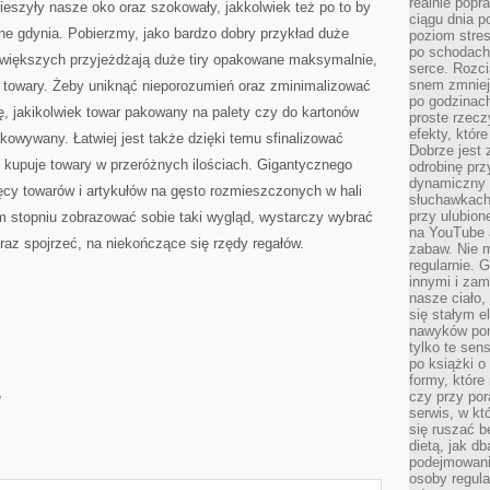
realnie popr
cieszyły nasze oko oraz szokowały, jakkolwiek też po to by
ciągu dnia p
lne gdynia. Pobierzmy, jako bardzo dobry przykład duże
poziom stres
po schodach
jwiększych przyjeżdżają duże tiry opakowane maksymalnie,
serce. Rozci
snem zmniejs
 towary. Żeby uniknąć nieporozumień oraz zminimalizować
po godzinach
ję, jakikolwiek towar pakowany na palety czy do kartonów
proste rzecz
efekty, któr
kowywany. Łatwiej jest także dzięki temu sfinalizować
Dobrze jest 
 kupuje towary w przeróżnych ilościach. Gigantycznego
odrobinę prz
dynamiczny 
ięcy towarów i artykułów na gęsto rozmieszczonych w hali
słuchawkach,
przy ulubion
m stopniu zobrazować sobie taki wygląd, wystarczy wybrać
na YouTube 
oraz spojrzeć, na niekończące się rzędy regałów.
zabaw. Nie m
regularnie. 
innymi i zam
nasze ciało,
się stałym 
nawyków poma
tylko te sen
po książki o 
formy, które
e
czy przy por
serwis, w kt
się ruszać b
dietą, jak d
podejmowanie
osoby regul