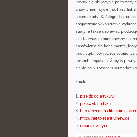
tworzy się nie jedynie po to żeby 
ułatwiły nam życie, jak kasy fiska
hipermarkety. Każdego dnia do na
zaopatrzone w konkretnie wybrane
straty, a także usprawnić produkc
jest fabrycznie numerowany i ozna
zamówienia dla konsumenta, który
trudu żąda również rozłożenie tys
półkach i regałach. Żeby w pewny
się do najbliższego hipermarketu 
źródło:
———————————
1.
przejdź do artykułu
2.
przeczytaj artykuł
3.
http://theodoras-literatursalon.d
4.
http://therapiezentrum-fw.de
5.
odwiedź witrynę