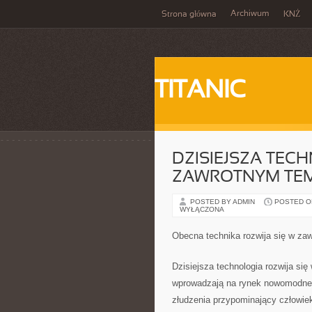
Archiwum
Strona główna
KNŻ
TITANIC
DZISIEJSZA TEC
ZAWROTNYM TEM
POSTED BY ADMIN
POSTED ON 
WYŁĄCZONA
Obecna technika rozwija się w za
Dzisiejsza technologia rozwija si
wprowadzają na rynek nowomodne 
złudzenia przypominający człowiek