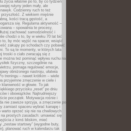
u życia właśnie po to, by co tydzień
swojej rutyny jeden mały, ale
 nawyk. Codzienny ruch to też
 przyszłość. Z wiekiem mięśnie
łabną, kości tracą gęstość, a
ogarsza się. Regularna aktywność –
kowana – spowalnia te procesy,
dłużej zachować samodzielność i
ie chodzi o to, by w wieku 70 lat bić
 o to, by móc wyjść na spacer, wsiąść
nieść zakupy po schodach czy pobawić
i. To są te momenty, w których lata
j troski o ciało zwracają się z
ie można też pominąć wpływu ruchu na
siłek fizyczny, szczególnie na
ietrzu, pomaga regulować emocje,
jawy obniżonego nastroju, ułatwia
Po treningu – nawet krótkim – wiele
a przyjemne zmęczenie w ciele i
 klarowność w głowie. To jak
iękkiego przycisku „reset” po dniu
ców i obowiązków. Najtrudniejszy
cie początek. Motywacja rośnie i
da nie zawsze sprzyja, a zmęczenie po
by zamiast spaceru wybrać kanapę i
go warto oprzeć się nie na chwilowych
e na prostych zasadach: umawiać się
yjścia z kimś bliskim, mieć
 „zestaw startowy” (wygodne buty,
on), planować ruch w kalendarzu tak