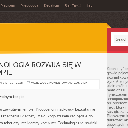
Napisem
Niepogoda
Redakcja
Tagi
Spis Treści
SUB
HNOLOGIA ROZWIJA SIĘ W
Kiedy myślim
PIE
głowie pojawi
skomplikowan
wyrzeźbionyc
DZISIEJSZA
SIE - 19 - 2025
MOŻLIWOŚĆ KOMENTOWANIA
ZOSTAŁA
wiele osób z
TECHNOLOGIA
ROZWIJA
mam czasu, n
SIĘ
Tymczasem f
W
wrotnym tempie
ZAWROTNYM
samopoczuci
TEMPIE
ani sportowe
Taki, który 
ę w zawrotnym tempie. Producenci i naukowcy bezustannie
sprzętu za t
Pierwszym k
urządzenia i gadżety. Mało, kogo zdumiewać będzie do
traktować ak
a robot czy inteligentny komputer. Technologiczne nowinki
obowiązek, w