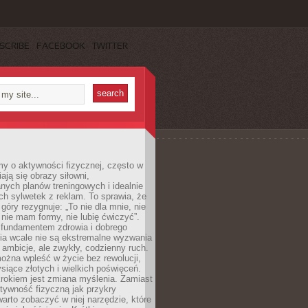
SCRIBE
FACEBOOK
TWITTER
y o aktywności fizycznej, często w
ają się obrazy siłowni,
ych planów treningowych i idealnie
h sylwetek z reklam. To sprawia, że
 góry rezygnuje: „To nie dla mnie, nie
ie mam formy, nie lubię ćwiczyć”.
undamentem zdrowia i dobrego
a wcale nie są ekstremalne wyzwania
 ambicje, ale zwykły, codzienny ruch.
można wpleść w życie bez rewolucji,
ysiące złotych i wielkich poświęceń.
rokiem jest zmiana myślenia. Zamiast
tywność fizyczną jak przykry
arto zobaczyć w niej narzędzie, które