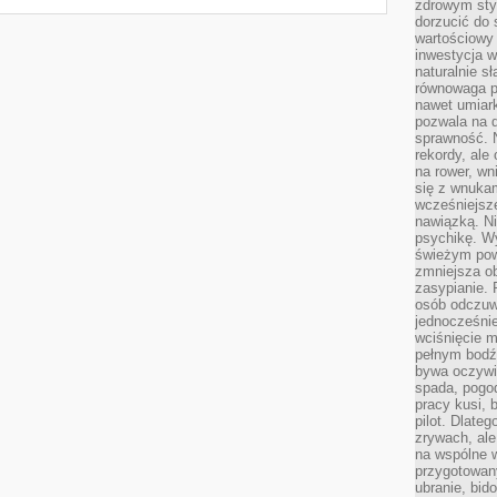
zdrowym styl
dorzucić do 
wartościowy
inwestycja w
naturalnie s
równowaga p
nawet umiar
pozwala na 
sprawność. N
rekordy, ale
na rower, w
się z wnukam
wcześniejsze
nawiązką. N
psychikę. Wy
świeżym pow
zmniejsza ob
zasypianie. 
osób odczuw
jednocześnie
wciśnięcie m
pełnym bodź
bywa oczywiś
spada, pogo
pracy kusi, 
pilot. Dlate
zrywach, al
na wspólne w
przygotowany
ubranie, bid