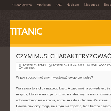
Archiwum
Napisem
Niepogoda
Reda
Strona główna
KNŻ
TITANIC
CZYM MUSI CHARAKTERYZOWAĆ
POSTED BY ADMIN
POSTED ON LIP - 9 - 2025
MOŻLIWOŚĆ K
WYŁĄCZONA
W jaki sposób możemy inwestować swoje pieniądze?
Warszawa to stolica naszego kraju. A więc można powiedzieć, że 
miejsca, które gwarantuje to, iż nic nie stracimy na nieruchomości
odpowiedniego rozwiązania, aniżeli miasto stołeczne Warszawa.
Pewnie niektórzy mogą się z tym nie zgodzić, lecz bardzo często 