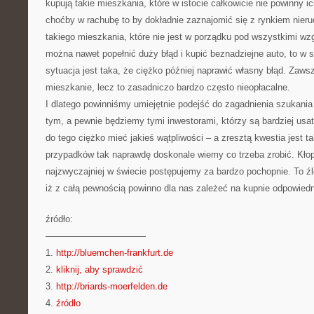
kupują takie mieszkania, które w istocie całkowicie nie powinny
choćby w rachubę to by dokładnie zaznajomić się z rynkiem nieru
takiego mieszkania, które nie jest w porządku pod wszystkimi wz
można nawet popełnić duży błąd i kupić beznadziejne auto, to w
sytuacja jest taka, że ciężko później naprawić własny błąd. Za
mieszkanie, lecz to zasadniczo bardzo często nieopłacalne.
I dlatego powinniśmy umiejętnie podejść do zagadnienia szukani
tym, a pewnie będziemy tymi inwestorami, którzy są bardziej usa
do tego ciężko mieć jakieś wątpliwości – a zresztą kwestia jest t
przypadków tak naprawdę doskonale wiemy co trzeba zrobić. Kłopo
najzwyczajniej w świecie postępujemy za bardzo pochopnie. To źl
iż z całą pewnością powinno dla nas zależeć na kupnie odpowied
źródło:
———————————
1.
http://bluemchen-frankfurt.de
2.
kliknij, aby sprawdzić
3.
http://briards-moerfelden.de
4.
źródło