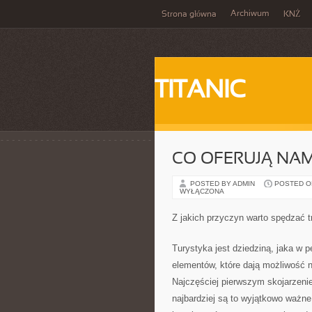
Archiwum
Strona główna
KNŻ
TITANIC
CO OFERUJĄ NA
POSTED BY ADMIN
POSTED ON 
WYŁĄCZONA
Z jakich przyczyn warto spędzać 
Turystyka jest dziedziną, jaka w 
elementów, które dają możliwość n
Najczęściej pierwszym skojarzenie
najbardziej są to wyjątkowo ważn