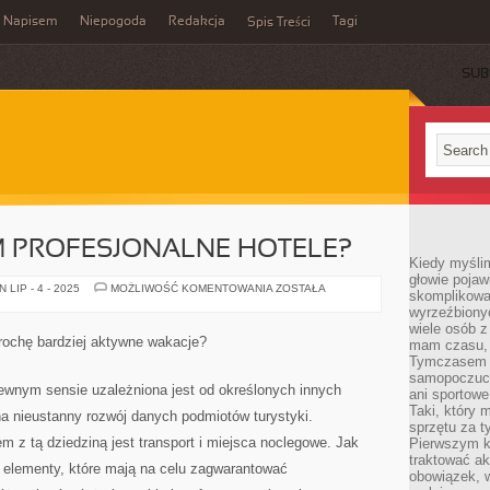
Napisem
Niepogoda
Redakcja
Tagi
Spis Treści
SUB
M PROFESJONALNE HOTELE?
Kiedy myślim
głowie pojawi
CO
LIP - 4 - 2025
MOŻLIWOŚĆ KOMENTOWANIA
ZOSTAŁA
skomplikowan
OFERUJĄ
wyrzeźbionyc
NAM
PROFESJONALNE
wiele osób z
HOTELE?
trochę bardziej aktywne wakacje?
mam czasu, n
Tymczasem f
samopoczuci
pewnym sensie uzależniona jest od określonych innych
ani sportowe
Taki, który 
a nieustanny rozwój danych podmiotów turystyki.
sprzętu za t
m z tą dziedziną jest transport i miejsca noclegowe. Jak
Pierwszym k
traktować ak
e elementy, które mają na celu zagwarantować
obowiązek, w