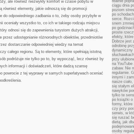
realnie popr
y, ale również niezwykły komfort w czasie pobytu w
ciągu dnia p
 również elementy, jakie odnoszą się do promocji
poziom stres
po schodach
e do odpowiedniego zadbania o to, żeby osoby przybyłe w
serce. Rozci
nii oceniały wszystko to, co ich w takiego rodzaju miejscu
snem zmniejs
po godzinach
tóry odnosi się do zapewnienia turystom dużych atrakcji,
proste rzecz
efekty, któr
że przez udostępnianie różnorodnych obiektów, przedmiotów
Dobrze jest 
rzez dostarczanie odpowiedniej wiedzy na temat
odrobinę prz
dynamiczny 
zy całego regionu. Są to elementy, które spełniają istotną
słuchawkach,
sób podróżuje nie tylko po to, by wypocząć, lecz również by
przy ulubion
na YouTube 
ych informacji i doświadczeń, które dadzą szansę
zabaw. Nie m
regularnie. 
po powrocie z tej wyprawy w samych superlatywach oceniać
innymi i zam
podkreślenia.
nasze ciało,
się stałym 
nawyków poma
tylko te sen
po książki o 
formy, które
czy przy por
serwis, w kt
się ruszać b
dietą, jak d
podejmowanie
osoby regul