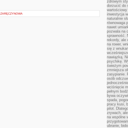
zdrowym styl
dorzucić do 
wartościowy
 I ZARĘCZYNOWA
inwestycja w
naturalnie s
równowaga p
nawet umiar
pozwala na 
sprawność. N
rekordy, ale
na rower, w
się z wnukam
wcześniejsze
nawiązką. N
psychikę. Wy
świeżym pow
zmniejsza ob
zasypianie. 
osób odczuw
jednocześnie
wciśnięcie m
pełnym bodź
bywa oczywiś
spada, pogo
pracy kusi, 
pilot. Dlate
zrywach, al
na wspólne w
przygotowany
ubranie, bid