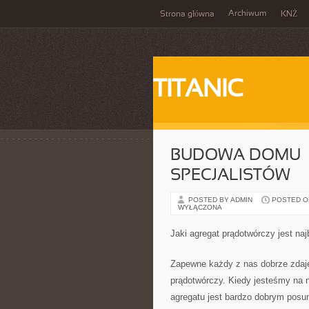
Archiwum
Strona główna
KNŻ
TITANIC
BUDOWA DOMU –
SPECJALISTÓW
POSTED BY ADMIN
POSTED ON 
WYŁĄCZONA
Jaki agregat prądotwórczy jest naj
Zapewne każdy z nas dobrze zdaje
prądotwórczy. Kiedy jesteśmy na n
agregatu jest bardzo dobrym posu