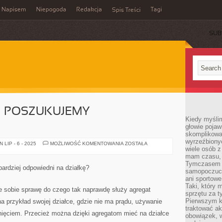
Napisem
Niepogoda
Redakcja
Tagi
Spis Treści
SUB
 POSZUKUJEMY
Kiedy myślim
głowie pojawi
skomplikowan
wyrzeźbionyc
BUDOWA
LIP - 6 - 2025
MOŻLIWOŚĆ KOMENTOWANIA
ZOSTAŁA
wiele osób z
DOMU
–
mam czasu, n
POSZUKUJEMY
Tymczasem f
SPECJALISTÓW
bardziej odpowiedni na działkę?
samopoczuci
ani sportowe
Taki, który 
 sobie sprawę do czego tak naprawdę służy agregat
sprzętu za t
Pierwszym k
a przykład swojej działce, gdzie nie ma prądu, używanie
traktować ak
nięciem. Przecież można dzięki agregatom mieć na działce
obowiązek, w