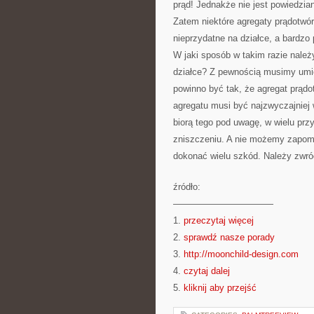
prąd! Jednakże nie jest powiedzia
Zatem niektóre agregaty prądotwórc
nieprzydatne na działce, a bardzo
W jaki sposób w takim razie należy
działce? Z pewnością musimy umi
powinno być tak, że agregat prąd
agregatu musi być najzwyczajniej 
biorą tego pod uwagę, w wielu prz
zniszczeniu. A nie możemy zapomi
dokonać wielu szkód. Należy zwró
źródło:
———————————
1.
przeczytaj więcej
2.
sprawdź nasze porady
3.
http://moonchild-design.com
4.
czytaj dalej
5.
kliknij aby przejść