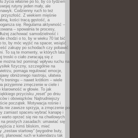
u życia właśnie po to, by co tydzień
swojej rutyny jeden mały, ale
 nawyk. Codzienny ruch to też
 przyszłość. Z wiekiem mięśnie
łabną, kości tracą gęstość, a
ogarsza się. Regularna aktywność –
kowana – spowalnia te procesy,
dłużej zachować samodzielność i
ie chodzi o to, by w wieku 70 lat bić
 o to, by móc wyjść na spacer, wsiąść
nieść zakupy po schodach czy pobawić
i. To są te momenty, w których lata
j troski o ciało zwracają się z
ie można też pominąć wpływu ruchu na
siłek fizyczny, szczególnie na
ietrzu, pomaga regulować emocje,
jawy obniżonego nastroju, ułatwia
Po treningu – nawet krótkim – wiele
a przyjemne zmęczenie w ciele i
 klarowność w głowie. To jak
iękkiego przycisku „reset” po dniu
ców i obowiązków. Najtrudniejszy
cie początek. Motywacja rośnie i
da nie zawsze sprzyja, a zmęczenie po
by zamiast spaceru wybrać kanapę i
go warto oprzeć się nie na chwilowych
e na prostych zasadach: umawiać się
yjścia z kimś bliskim, mieć
 „zestaw startowy” (wygodne buty,
on), planować ruch w kalendarzu tak