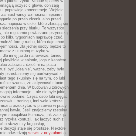
awia jakość życia. Krótkie spacery w
omagają oczyścić głowę, obniżają
u, poprawiają koncentrację. Wejście
 zamiast windy wzmacnia mięśnie i
ąganie po przebudzeniu albo przed
za napięcia w ciele, które zbierają się
 siedzenia przy biurku. To wszystko
y, ale regularnie powtarzane przynoszą
e po kilku tygodniach naprawdę czuć.
znaleźć formę ruchu, która daje choć
yjemności. Dla jednej osoby będzie to
marsz z ulubioną muzyką w
 dla innej jazda na rowerze, taniec
ej playliście w salonie, joga z kanałem
albo zabawa z dziećmi na placu
usi być „idealnie”, ważne, żeby było
Gdy przestaniemy się porównywać z
iast tego skupimy się na tym, co lubi
 rośnie szansa, że aktywność stanie
elementem dnia. W budowaniu zdrowych
gają informacje – ale nie byle jakie,
sownie podane. Część osób lubi sięgać
zdrowiu i treningu, inni wolą krótsze
 można przeczytać w przerwie w pracy
annej kawie. Jeśli znajdziemy rzetelny
órym specjaliści tłumaczą, jak zacząć
ez ryzyka kontuzji, jak łączyć ruch z
bać o stawy czy kręgosłup,
 decyzji staje się prostsze. Niektóre
arnie odwiedzają
serwis z artykułami
o