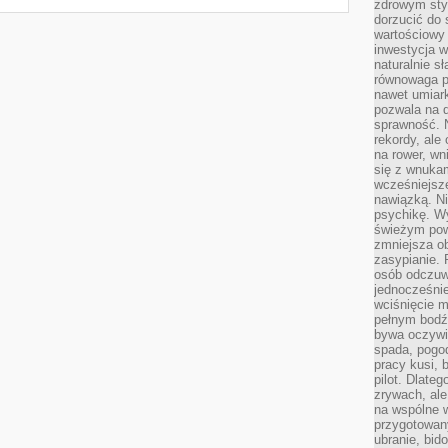
zdrowym styl
dorzucić do 
wartościowy
inwestycja w
naturalnie s
równowaga p
nawet umiar
pozwala na 
sprawność. N
rekordy, ale
na rower, w
się z wnukam
wcześniejsze
nawiązką. N
psychikę. Wy
świeżym pow
zmniejsza ob
zasypianie. 
osób odczuw
jednocześnie
wciśnięcie m
pełnym bodź
bywa oczywiś
spada, pogo
pracy kusi, 
pilot. Dlate
zrywach, al
na wspólne w
przygotowany
ubranie, bid