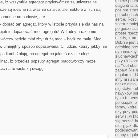
realnie popr
ne, iż wszystkie agregaty prądotwórcze są uniwersalne.
ciągu dnia p
ze są idealne na właśnie działce, ale niektóre z nich są
poziom stres
po schodach
 pomocne na budowie, etc.
serce. Rozci
snem zmniejs
 dobrać ten agregat, który w istocie przyda się dla nas na
po godzinach
ejętnie dopasować moc agregatu! W żadnym razie nie
proste rzecz
efekty, któr
otwórczy będzie miał zbyt dużą moc – bądź za małą. Moc
Dobrze jest 
w umiejętny sposób dopasowana. Ci ludzie, którzy jakby nie
odrobinę prz
dynamiczny 
ypadkach żałują, bo agregat po jakimś czasie uległ
słuchawkach,
przy ulubion
nać, iż przecież popsuty agregat prądotwórczy może
na YouTube 
cić na to większą uwagę!
zabaw. Nie m
regularnie. 
innymi i zam
nasze ciało,
się stałym 
nawyków poma
tylko te sen
po książki o 
formy, które
czy przy por
serwis, w kt
się ruszać b
dietą, jak d
podejmowanie
osoby regul