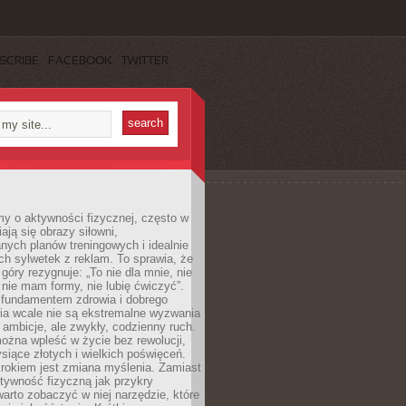
SCRIBE
FACEBOOK
TWITTER
y o aktywności fizycznej, często w
ają się obrazy siłowni,
ych planów treningowych i idealnie
h sylwetek z reklam. To sprawia, że
 góry rezygnuje: „To nie dla mnie, nie
ie mam formy, nie lubię ćwiczyć”.
undamentem zdrowia i dobrego
a wcale nie są ekstremalne wyzwania
 ambicje, ale zwykły, codzienny ruch.
można wpleść w życie bez rewolucji,
ysiące złotych i wielkich poświęceń.
rokiem jest zmiana myślenia. Zamiast
tywność fizyczną jak przykry
arto zobaczyć w niej narzędzie, które