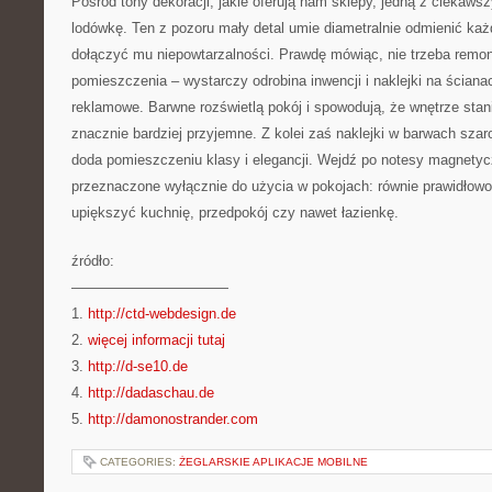
Pośród tony dekoracji, jakie oferują nam sklepy, jedną z ciekaws
lodówkę. Ten z pozoru mały detal umie diametralnie odmienić każ
dołączyć mu niepowtarzalności. Prawdę mówiąc, nie trzeba remon
pomieszczenia – wystarczy odrobina inwencji i naklejki na ścia
reklamowe. Barwne rozświetlą pokój i spowodują, że wnętrze stanie
znacznie bardziej przyjemne. Z kolei zaś naklejki w barwach szaroś
doda pomieszczeniu klasy i elegancji. Wejdź po notesy magnetyc
przeznaczone wyłącznie do użycia w pokojach: równie prawidłow
upiększyć kuchnię, przedpokój czy nawet łazienkę.
źródło:
———————————
1.
http://ctd-webdesign.de
2.
więcej informacji tutaj
3.
http://d-se10.de
4.
http://dadaschau.de
5.
http://damonostrander.com
CATEGORIES:
ŻEGLARSKIE APLIKACJE MOBILNE