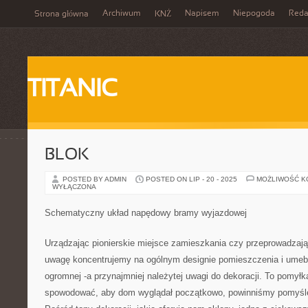
Archiwum
Napisem
Niepogoda
Reda
Strona główna
KNŻ
TITANIC
BLOK
POSTED BY ADMIN
POSTED ON LIP - 20 - 2025
MOŻLIWOŚĆ 
WYŁĄCZONA
Schematyczny układ napędowy bramy wyjazdowej
Urządzając pionierskie miejsce zamieszkania czy przeprowadzają
uwagę koncentrujemy na ogólnym designie pomieszczenia i umebl
ogromnej -a przynajmniej należytej uwagi do dekoracji. To pomyłk
spowodować, aby dom wyglądał początkowo, powinniśmy pomyśle