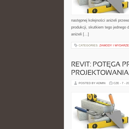
następnej kolejności aniżeli przew
produkcji, skutkiem tego jednego 
aniżeli […]
CATEGORIES:
ZAWODY I WYDARZEN
REVIT: POTĘGA 
PROJEKTOWANIA
POSTED BY ADMIN
CZE - 7 - 2