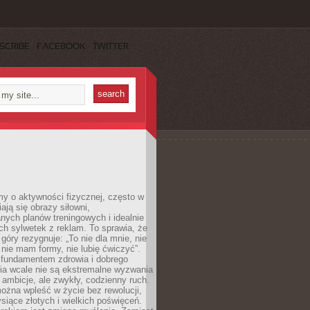
SCRIBE
FACEBOOK
TWITTER
y o aktywności fizycznej, często w
ają się obrazy siłowni,
ych planów treningowych i idealnie
h sylwetek z reklam. To sprawia, że
 góry rezygnuje: „To nie dla mnie, nie
ie mam formy, nie lubię ćwiczyć”.
undamentem zdrowia i dobrego
a wcale nie są ekstremalne wyzwania
 ambicje, ale zwykły, codzienny ruch.
można wpleść w życie bez rewolucji,
ysiące złotych i wielkich poświęceń.