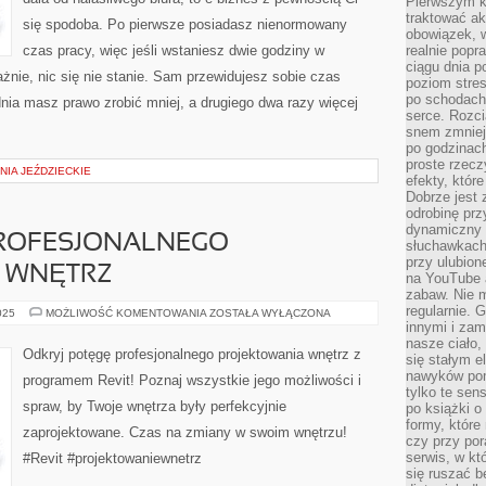
Pierwszym k
traktować ak
się spodoba. Po pierwsze posiadasz nienormowany
obowiązek, w
czas pracy, więc jeśli wstaniesz dwie godziny w
realnie popr
ciągu dnia p
ażnie, nic się nie stanie. Sam przewidujesz sobie czas
poziom stres
po schodach
dnia masz prawo zrobić mniej, a drugiego dwa razy więcej
serce. Rozci
snem zmniejs
po godzinach
proste rzecz
IA JEŹDZIECKIE
efekty, któr
Dobrze jest 
odrobinę prz
dynamiczny 
PROFESJONALNEGO
słuchawkach,
przy ulubion
 WNĘTRZ
na YouTube 
zabaw. Nie m
regularnie. 
REVIT:
025
MOŻLIWOŚĆ KOMENTOWANIA
ZOSTAŁA WYŁĄCZONA
POTĘGA
innymi i zam
PROFESJONALNEGO
nasze ciało,
PROJEKTOWANIA
Odkryj potęgę profesjonalnego projektowania wnętrz z
się stałym 
WNĘTRZ
nawyków poma
programem Revit! Poznaj wszystkie jego możliwości i
tylko te sen
spraw, by Twoje wnętrza były perfekcyjnie
po książki o 
formy, które
zaprojektowane. Czas na zmiany w swoim wnętrzu!
czy przy por
serwis, w kt
#Revit #projektowaniewnetrz
się ruszać b