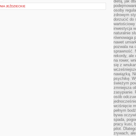
dietą, jak d
podejmowanie
IA JEŹDZIECKIE
osoby regul
zdrowym styl
dorzucić do 
wartościowy
inwestycja w
naturalnie s
równowaga p
nawet umiar
pozwala na 
sprawność. N
rekordy, ale
na rower, w
się z wnukam
wcześniejsze
nawiązką. N
psychikę. Wy
świeżym pow
zmniejsza ob
zasypianie. 
osób odczuw
jednocześnie
wciśnięcie m
pełnym bodź
bywa oczywiś
spada, pogo
pracy kusi, 
pilot. Dlate
zrywach, al