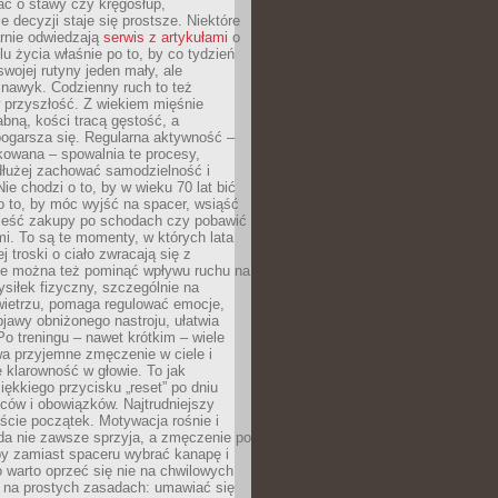
bać o stawy czy kręgosłup,
 decyzji staje się prostsze. Niektóre
arnie odwiedzają
serwis z artykułami
o
u życia właśnie po to, by co tydzień
swojej rutyny jeden mały, ale
 nawyk. Codzienny ruch to też
 przyszłość. Z wiekiem mięśnie
łabną, kości tracą gęstość, a
ogarsza się. Regularna aktywność –
kowana – spowalnia te procesy,
dłużej zachować samodzielność i
ie chodzi o to, by w wieku 70 lat bić
 o to, by móc wyjść na spacer, wsiąść
nieść zakupy po schodach czy pobawić
i. To są te momenty, w których lata
j troski o ciało zwracają się z
ie można też pominąć wpływu ruchu na
siłek fizyczny, szczególnie na
ietrzu, pomaga regulować emocje,
jawy obniżonego nastroju, ułatwia
Po treningu – nawet krótkim – wiele
a przyjemne zmęczenie w ciele i
 klarowność w głowie. To jak
iękkiego przycisku „reset” po dniu
ców i obowiązków. Najtrudniejszy
cie początek. Motywacja rośnie i
da nie zawsze sprzyja, a zmęczenie po
by zamiast spaceru wybrać kanapę i
go warto oprzeć się nie na chwilowych
e na prostych zasadach: umawiać się