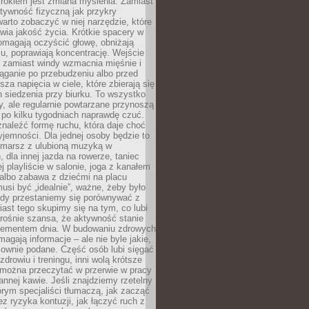
rokiem jest zmiana myślenia. Zamiast
tywność fizyczną jak przykry
arto zobaczyć w niej narzędzie, które
awia jakość życia. Krótkie spacery w
omagają oczyścić głowę, obniżają
u, poprawiają koncentrację. Wejście
 zamiast windy wzmacnia mięśnie i
ąganie po przebudzeniu albo przed
za napięcia w ciele, które zbierają się
 siedzenia przy biurku. To wszystko
y, ale regularnie powtarzane przynoszą
e po kilku tygodniach naprawdę czuć.
znaleźć formę ruchu, która daje choć
yjemności. Dla jednej osoby będzie to
marsz z ulubioną muzyką w
 dla innej jazda na rowerze, taniec
ej playliście w salonie, joga z kanałem
albo zabawa z dziećmi na placu
usi być „idealnie”, ważne, żeby było
Gdy przestaniemy się porównywać z
iast tego skupimy się na tym, co lubi
 rośnie szansa, że aktywność stanie
elementem dnia. W budowaniu zdrowych
gają informacje – ale nie byle jakie,
sownie podane. Część osób lubi sięgać
zdrowiu i treningu, inni wolą krótsze
 można przeczytać w przerwie w pracy
annej kawie. Jeśli znajdziemy rzetelny
órym specjaliści tłumaczą, jak zacząć
ez ryzyka kontuzji, jak łączyć ruch z