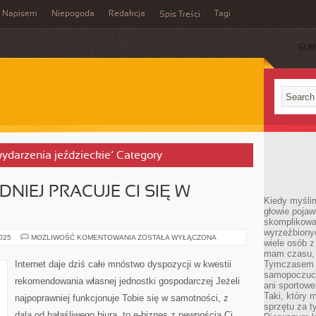
Napisem
Niepogoda
Redakcja
Tagi
Spis Treści
SUB
wydarzenia jeździeckie’ Category
DNIEJ PRACUJE CI SIĘ W
Kiedy myślim
głowie pojawi
skomplikowan
wyrzeźbionyc
JEŻELI
2025
MOŻLIWOŚĆ KOMENTOWANIA
ZOSTAŁA WYŁĄCZONA
wiele osób z
NAJPORZĄDNIEJ
PRACUJE
mam czasu, n
CI
Internet daje dziś całe mnóstwo dyspozycji w kwestii
Tymczasem f
SIĘ
samopoczuci
W
rekomendowania własnej jednostki gospodarczej Jeżeli
SAMOTNOŚCI
ani sportowe
Taki, który 
najpoprawniej funkcjonuje Tobie się w samotności, z
sprzętu za t
dala od hałaśliwego biura, to e-biznes z pewnością Ci