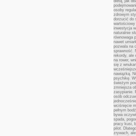
dietą, jak d
podejmowanie
osoby regul
zdrowym styl
dorzucić do 
wartościowy
inwestycja w
naturalnie s
równowaga p
nawet umiar
pozwala na 
sprawność. N
rekordy, ale
na rower, w
się z wnukam
wcześniejsze
nawiązką. N
psychikę. Wy
świeżym pow
zmniejsza ob
zasypianie. 
osób odczuw
jednocześnie
wciśnięcie m
pełnym bodź
bywa oczywiś
spada, pogo
pracy kusi, 
pilot. Dlate
zrywach, al