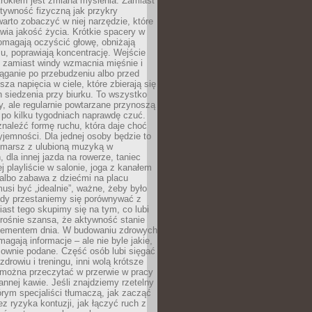
rokiem jest zmiana myślenia. Zamiast
tywność fizyczną jak przykry
arto zobaczyć w niej narzędzie, które
awia jakość życia. Krótkie spacery w
omagają oczyścić głowę, obniżają
u, poprawiają koncentrację. Wejście
 zamiast windy wzmacnia mięśnie i
ąganie po przebudzeniu albo przed
za napięcia w ciele, które zbierają się
 siedzenia przy biurku. To wszystko
y, ale regularnie powtarzane przynoszą
e po kilku tygodniach naprawdę czuć.
znaleźć formę ruchu, która daje choć
yjemności. Dla jednej osoby będzie to
marsz z ulubioną muzyką w
 dla innej jazda na rowerze, taniec
ej playliście w salonie, joga z kanałem
albo zabawa z dziećmi na placu
usi być „idealnie”, ważne, żeby było
Gdy przestaniemy się porównywać z
iast tego skupimy się na tym, co lubi
 rośnie szansa, że aktywność stanie
elementem dnia. W budowaniu zdrowych
gają informacje – ale nie byle jakie,
sownie podane. Część osób lubi sięgać
zdrowiu i treningu, inni wolą krótsze
 można przeczytać w przerwie w pracy
annej kawie. Jeśli znajdziemy rzetelny
órym specjaliści tłumaczą, jak zacząć
ez ryzyka kontuzji, jak łączyć ruch z