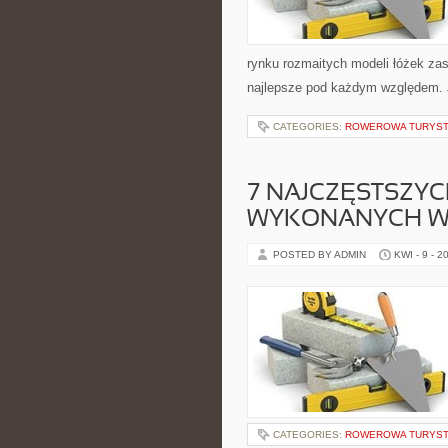
rynku rozmaitych modeli łóżek zas
najlepsze pod każdym względem. 
CATEGORIES:
ROWEROWA TURYST
7 NAJCZĘSTSZYC
WYKONANYCH W
POSTED BY ADMIN
KWI - 9 - 2
CATEGORIES:
ROWEROWA TURYST