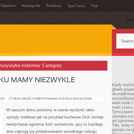
Napisem
Niepogoda
Redakcja
Tagi
Spis Treści
SUB
 turystyka rodzinna’ Category
NKU MAMY NIEZWYKLE
Kiedy myślim
głowie pojawi
skomplikowan
wyrzeźbionyc
OBECNIE
2025
MOŻLIWOŚĆ KOMENTOWANIA
ZOSTAŁA WYŁĄCZONA
NA
wiele osób z
RYNKU
mam czasu, n
MAMY
W naszym domu jesteśmy w stanie wyróżnić takie
Tymczasem f
NIEZWYKLE
GIGANTYCZNY
samopoczuci
sprzęty meblowe jak na przykład kuchenne Dziś istnieje
ani sportowe
niesłychanie ogromna ilość wytwórców, jacy to każdego
Taki, który 
sprzętu za t
dnia zajmują się produkowaniem wszelkiego rodzaju