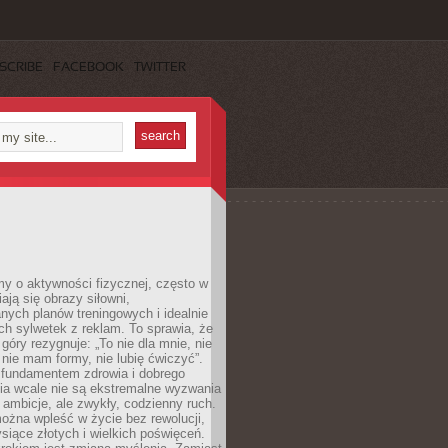
SCRIBE
FACEBOOK
TWITTER
y o aktywności fizycznej, często w
ają się obrazy siłowni,
ych planów treningowych i idealnie
h sylwetek z reklam. To sprawia, że
 góry rezygnuje: „To nie dla mnie, nie
ie mam formy, nie lubię ćwiczyć”.
undamentem zdrowia i dobrego
a wcale nie są ekstremalne wyzwania
 ambicje, ale zwykły, codzienny ruch.
można wpleść w życie bez rewolucji,
ysiące złotych i wielkich poświęceń.