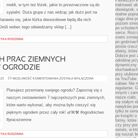
Pierwszym k
mebli, w tym też łóżek, jakie to przeznaczone są do
traktować ak
obowiązek, w
sypialni. Duża grupa z nas widząc jak dużo jest na
realnie popr
ciągu dnia p
tanawia się, jakie łóżka dwuosobowe będą dla nich
poziom stres
Jeśli wobec tego odwiedzamy sklep […]
po schodach
serce. Rozci
snem zmniejs
YKA RODZINNA
po godzinach
proste rzecz
efekty, któr
Dobrze jest 
H PRAC ZIEMNYCH
odrobinę prz
dynamiczny 
 OGRODZIE
słuchawkach,
przy ulubion
7
na YouTube 
025
MOŻLIWOŚĆ KOMENTOWANIA
ZOSTAŁA WYŁĄCZONA
NAJCZĘSTSZYCH
zabaw. Nie m
PRAC
regularnie. 
ZIEMNYCH
Planujesz przemianę swojego ogrodu? Zapoznaj się z
WYKONANYCH
innymi i zam
W
nasze ciało,
naszym zestawieniem 7 najczęstszych prac ziemnych,
OGRODZIE
się stałym 
które warto wykonać, aby można było cieszyć się
nawyków poma
tylko te sen
pięknym ogrodem przez cały rok! 🌿🌺🛠️ #ogrodnictwo
po książki o 
#praceziemne
formy, które
czy przy por
serwis, w kt
się ruszać b
YKA RODZINNA