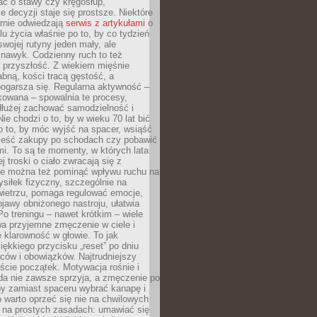
bać o stawy czy kręgosłup,
 decyzji staje się prostsze. Niektóre
arnie odwiedzają
serwis z artykułami
o
u życia właśnie po to, by co tydzień
swojej rutyny jeden mały, ale
 nawyk. Codzienny ruch to też
 przyszłość. Z wiekiem mięśnie
łabną, kości tracą gęstość, a
ogarsza się. Regularna aktywność –
kowana – spowalnia te procesy,
dłużej zachować samodzielność i
ie chodzi o to, by w wieku 70 lat bić
 o to, by móc wyjść na spacer, wsiąść
nieść zakupy po schodach czy pobawić
i. To są te momenty, w których lata
j troski o ciało zwracają się z
ie można też pominąć wpływu ruchu na
siłek fizyczny, szczególnie na
ietrzu, pomaga regulować emocje,
jawy obniżonego nastroju, ułatwia
Po treningu – nawet krótkim – wiele
a przyjemne zmęczenie w ciele i
 klarowność w głowie. To jak
iękkiego przycisku „reset” po dniu
ców i obowiązków. Najtrudniejszy
cie początek. Motywacja rośnie i
da nie zawsze sprzyja, a zmęczenie po
by zamiast spaceru wybrać kanapę i
go warto oprzeć się nie na chwilowych
e na prostych zasadach: umawiać się