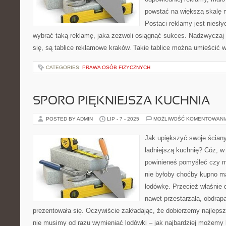
powstać na większą skalę n
Postaci reklamy jest niesł
wybrać taką reklamę, jaka zezwoli osiągnąć sukces. Nadzwyczaj 
się, są tablice reklamowe kraków. Takie tablice można umieścić
CATEGORIES:
PRAWA OSÓB FIZYCZNYCH
SPORO PIĘKNIEJSZA KUCHNIA
POSTED BY ADMIN
LIP - 7 - 2025
MOŻLIWOŚĆ KOMENTOWAN
Jak upiększyć swoje ściany
ładniejszą kuchnię? Cóż, w
powinieneś pomyśleć czy m
nie byłoby choćby kupno 
lodówkę. Przecież właśnie
nawet przestarzała, obdrap
prezentowała się. Oczywiście zakładając, że dobierzemy najlep
nie musimy od razu wymieniać lodówki – jak najbardziej możemy