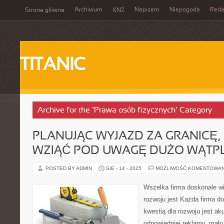
Archiwum
Napisem
Niepogoda
Reda
Strona główna
KNŻ
TITANIC
Archive for the ‘Prawa osób fizycznych’ Category
PLANUJĄC WYJAZD ZA GRANICĘ,
WZIĄĆ POD UWAGĘ DUŻO WĄTP
POSTED BY ADMIN
SIE - 14 - 2025
MOŻLIWOŚĆ KOMENTOWA
Wszelka firma doskonale wi
rozwoju jest Każda firma do
kwestią dla rozwoju jest ak
odpowiedniej reklamy, mało