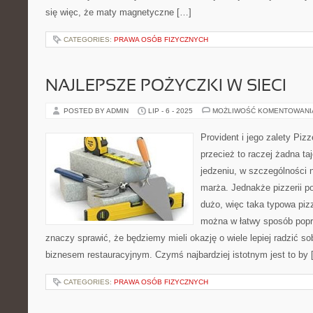
się więc, że maty magnetyczne […]
CATEGORIES:
PRAWA OSÓB FIZYCZNYCH
NAJLEPSZE POŻYCZKI W SIECI
POSTED BY ADMIN
LIP - 6 - 2025
MOŻLIWOŚĆ KOMENTOWAN
Provident i jego zalety Pizz
przecież to raczej żadna ta
jedzeniu, w szczególności n
marża. Jednakże pizzerii p
dużo, więc taka typowa piz
można w łatwy sposób popra
znaczy sprawić, że będziemy mieli okazję o wiele lepiej radzić s
biznesem restauracyjnym. Czymś najbardziej istotnym jest to by 
CATEGORIES:
PRAWA OSÓB FIZYCZNYCH