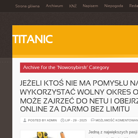
Archiwum
Napisem
Niepogoda
Reda
Strona główna
KNŻ
TITANIC
Archive for the ‘Nowosybirsk’ Category
JEŻELI KTOŚ NIE MA POMYSŁU NA
WYKORZYSTAĆ WOLNY OKRES O
MOŻE ZAJRZEĆ DO NETU I OBEJR
ONLINE ZA DARMO BEZ LIMITU
POSTED BY ADMIN
LIP - 29 - 2025
MOŻLIWOŚĆ KOMENTOWAN
Jedną z największych pasji 