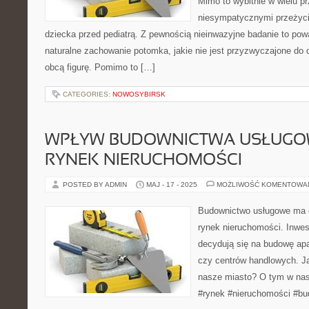
Mimo to wybitnie w wielu p
niesympatycznymi przeżyc
dziecka przed pediatrą. Z pewnością nieinwazyjne badanie to po
naturalne zachowanie potomka, jakie nie jest przyzwyczajone do 
obcą figurę. Pomimo to […]
CATEGORIES:
NOWOSYBIRSK
WPŁYW BUDOWNICTWA USŁUGO
RYNEK NIERUCHOMOŚCI
POSTED BY ADMIN
MAJ - 17 - 2025
MOŻLIWOŚĆ KOMENTOWA
Budownictwo usługowe ma 
rynek nieruchomości. Inwes
decydują się na budowę ap
czy centrów handlowych. J
nasze miasto? O tym w na
#rynek #nieruchomości #b