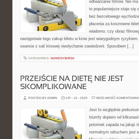
odtwarzanie filmów. Nie ma
to popularniejsze staje się
bez bezcelowego wychodzen
płacenia za kosztowne bil
wiadomo, czy obraz filmow
następstwie tego zakup biletu w kinie jest wiarygodnym ryzykie
seansie z sali kinowej niesłychanie zawiedzeni. Sposobem […]
CATEGORIES:
NOWOSYBIRSK
PRZEJŚCIE NA DIETĘ NIE JEST
SKOMPLIKOWANE
POSTED BY ADMIN
LIP - 10 - 2025
MOŻLIWOŚĆ KOMENTOWAN
Jest to względnie prekursor
triumfy dopiero od kilkunast
potomek zapada na jakąś i
normalnym odruchem jest wi