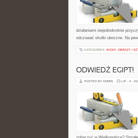
działaniami niejednokrotnie przycz
odczuwać skutki uboczne. Na pewn
CATEGORIES:
IKONY, OBRAZY I S
ODWIEDŹ EGIPT!
POSTED BY ADMIN
LIP - 4 - 2
zobaczyć w Wielkopolsce? Strzałem