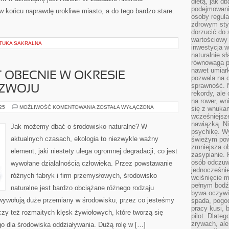
dietą, jak d
podejmowanie
w końcu naprawdę urokliwe miasto, a do tego bardzo stare.
osoby regul
zdrowym styl
dorzucić do 
wartościowy
ZTUKA SAKRALNA
inwestycja w
naturalnie s
równowaga p
nawet umiar
T OBECNIE W OKRESIE
pozwala na 
sprawność. N
ZWOJU
rekordy, ale
na rower, w
ROLNICTWO,
025
MOŻLIWOŚĆ KOMENTOWANIA
ZOSTAŁA WYŁĄCZONA
się z wnukam
JEST
wcześniejsze
OBECNIE
nawiązką. N
W
Jak możemy dbać o środowisko naturalne? W
OKRESIE
psychikę. Wy
OGROMNEGO
aktualnych czasach, ekologia to niezwykle ważny
świeżym pow
ROZWOJU
zmniejsza ob
element, jaki niestety ulega ogromnej degradacji, co jest
zasypianie. 
osób odczuw
wywołane działalnością człowieka. Przez powstawanie
jednocześnie
różnych fabryk i firm przemysłowych, środowisko
wciśnięcie m
pełnym bodź
naturalne jest bardzo obciążane różnego rodzaju
bywa oczywiś
wywołują duże przemiany w środowisku, przez co jesteśmy
spada, pogo
pracy kusi, 
czy też rozmaitych klęsk żywiołowych, które tworzą się
pilot. Dlate
zrywach, al
o dla środowiska oddziaływania. Dużą rolę w […]