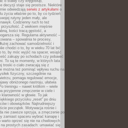
bać o stawy czy kręgosłup,
 decyzji staje się prostsze. Niektóre
arnie odwiedzają
serwis z artykułami
o
u życia właśnie po to, by co tydzień
swojej rutyny jeden mały, ale
 nawyk. Codzienny ruch to też
 przyszłość. Z wiekiem mięśnie
łabną, kości tracą gęstość, a
ogarsza się. Regularna aktywność –
kowana – spowalnia te procesy,
dłużej zachować samodzielność i
ie chodzi o to, by w wieku 70 lat bić
 o to, by móc wyjść na spacer, wsiąść
nieść zakupy po schodach czy pobawić
i. To są te momenty, w których lata
j troski o ciało zwracają się z
ie można też pominąć wpływu ruchu na
siłek fizyczny, szczególnie na
ietrzu, pomaga regulować emocje,
jawy obniżonego nastroju, ułatwia
Po treningu – nawet krótkim – wiele
a przyjemne zmęczenie w ciele i
 klarowność w głowie. To jak
iękkiego przycisku „reset” po dniu
ców i obowiązków. Najtrudniejszy
cie początek. Motywacja rośnie i
da nie zawsze sprzyja, a zmęczenie po
by zamiast spaceru wybrać kanapę i
go warto oprzeć się nie na chwilowych
e na prostych zasadach: umawiać się