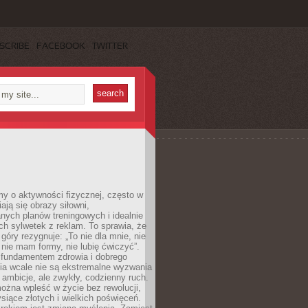
SCRIBE
FACEBOOK
TWITTER
y o aktywności fizycznej, często w
ają się obrazy siłowni,
ych planów treningowych i idealnie
h sylwetek z reklam. To sprawia, że
 góry rezygnuje: „To nie dla mnie, nie
ie mam formy, nie lubię ćwiczyć”.
undamentem zdrowia i dobrego
a wcale nie są ekstremalne wyzwania
 ambicje, ale zwykły, codzienny ruch.
można wpleść w życie bez rewolucji,
ysiące złotych i wielkich poświęceń.