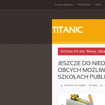
Archiwum
Strona główna
KNŻ
TITANIC
Archive for the ‘Ikony, obr
JESZCZE DO NI
OBCYCH MOŻLIW
SZKOŁACH PUBL
POSTED BY ADMIN
WRZ - 20 -