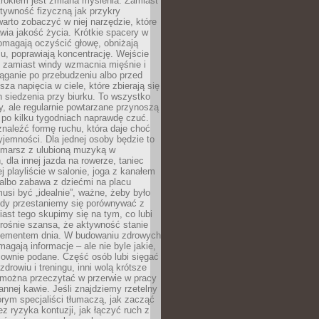
rokiem jest zmiana myślenia. Zamiast
tywność fizyczną jak przykry
arto zobaczyć w niej narzędzie, które
awia jakość życia. Krótkie spacery w
omagają oczyścić głowę, obniżają
u, poprawiają koncentrację. Wejście
 zamiast windy wzmacnia mięśnie i
ąganie po przebudzeniu albo przed
za napięcia w ciele, które zbierają się
 siedzenia przy biurku. To wszystko
y, ale regularnie powtarzane przynoszą
e po kilku tygodniach naprawdę czuć.
znaleźć formę ruchu, która daje choć
yjemności. Dla jednej osoby będzie to
marsz z ulubioną muzyką w
 dla innej jazda na rowerze, taniec
ej playliście w salonie, joga z kanałem
albo zabawa z dziećmi na placu
usi być „idealnie”, ważne, żeby było
Gdy przestaniemy się porównywać z
iast tego skupimy się na tym, co lubi
 rośnie szansa, że aktywność stanie
elementem dnia. W budowaniu zdrowych
gają informacje – ale nie byle jakie,
sownie podane. Część osób lubi sięgać
zdrowiu i treningu, inni wolą krótsze
 można przeczytać w przerwie w pracy
annej kawie. Jeśli znajdziemy rzetelny
órym specjaliści tłumaczą, jak zacząć
ez ryzyka kontuzji, jak łączyć ruch z