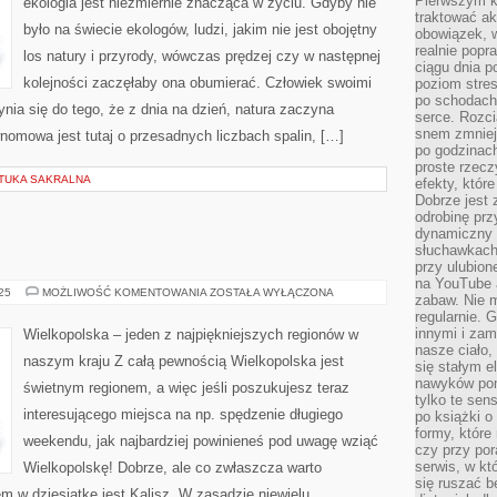
Pierwszym k
ekologia jest niezmiernie znacząca w życiu. Gdyby nie
WYŁĄCZNIE
traktować ak
W
było na świecie ekologów, ludzi, jakim nie jest obojętny
SZKOŁACH
obowiązek, w
PUBLICZNYCH
realnie popr
los natury i przyrody, wówczas prędzej czy w następnej
ciągu dnia p
kolejności zaczęłaby ona obumierać. Człowiek swoimi
poziom stres
po schodach
ynia się do tego, że z dnia na dzień, natura zaczyna
serce. Rozci
snem zmniejs
omowa jest tutaj o przesadnych liczbach spalin, […]
po godzinach
proste rzecz
ZTUKA SAKRALNA
efekty, któr
Dobrze jest 
odrobinę prz
dynamiczny 
słuchawkach,
przy ulubion
na YouTube 
ODWIEDŹ
025
MOŻLIWOŚĆ KOMENTOWANIA
ZOSTAŁA WYŁĄCZONA
zabaw. Nie m
EGIPT!
regularnie. 
innymi i zam
Wielkopolska – jeden z najpiękniejszych regionów w
nasze ciało,
naszym kraju Z całą pewnością Wielkopolska jest
się stałym 
nawyków poma
świetnym regionem, a więc jeśli poszukujesz teraz
tylko te sen
interesującego miejsca na np. spędzenie długiego
po książki o 
formy, które
weekendu, jak najbardziej powinieneś pod uwagę wziąć
czy przy por
serwis, w kt
Wielkopolskę! Dobrze, ale co zwłaszcza warto
się ruszać b
 w dziesiątkę jest Kalisz. W zasadzie niewielu