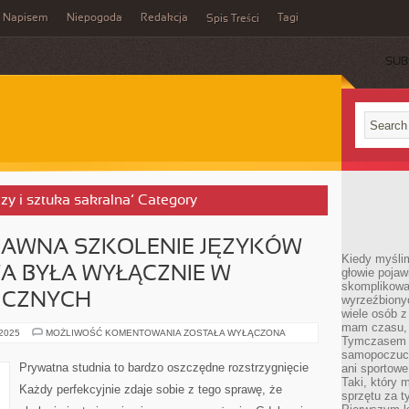
Napisem
Niepogoda
Redakcja
Tagi
Spis Treści
SUB
azy i sztuka sakralna’ Category
EDAWNA SZKOLENIE JĘZYKÓW
Kiedy myślim
A BYŁA WYŁĄCZNIE W
głowie pojawi
skomplikowan
ICZNYCH
wyrzeźbionyc
wiele osób z
mam czasu, n
JESZCZE
 2025
MOŻLIWOŚĆ KOMENTOWANIA
ZOSTAŁA WYŁĄCZONA
Tymczasem f
DO
NIEDAWNA
samopoczuci
SZKOLENIE
Prywatna studnia to bardzo oszczędne rozstrzygnięcie
ani sportowe
JĘZYKÓW
Taki, który 
OBCYCH
Każdy perfekcyjnie zdaje sobie z tego sprawę, że
MOŻLIWA
sprzętu za t
BYŁA