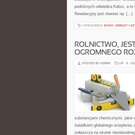
podróżnych odwiedza Kalisz, a to 
Rewelacyjny jest również np. […]
CATEGORIES:
IKONY, OBRAZY I S
ROLNICTWO, JES
OGROMNEGO RO
POSTED BY ADMIN
LIP - 3 - 2
substancjami chemicznymi, jakie 
świadkami globalnego ocieplenia, 
zwłaszcza na skutek nienaturalneg