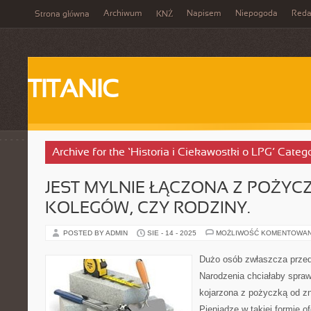
Archiwum
Napisem
Niepogoda
Reda
Strona główna
KNŻ
TITANIC
Archive for the ‘Historia i Ciekawostki o LPG’ Categ
JEST MYLNIE ŁĄCZONA Z POŻYC
KOLEGÓW, CZY RODZINY.
POSTED BY ADMIN
SIE - 14 - 2025
MOŻLIWOŚĆ KOMENTOWA
Dużo osób zwłaszcza prze
Narodzenia chciałaby spraw
kojarzona z pożyczką od zn
Pieniądze w takiej formie o