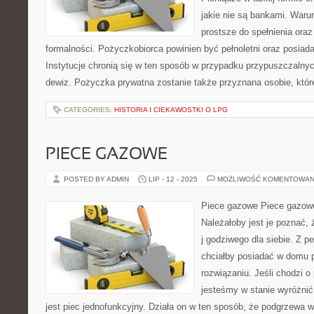
jakie nie są bankami. Waru
prostsze do spełnienia ora
formalności. Pożyczkobiorca powinien być pełnoletni oraz posiad
Instytucje chronią się w ten sposób w przypadku przypuszczaln
dewiz. Pożyczka prywatna zostanie także przyznana osobie, któr
CATEGORIES:
HISTORIA I CIEKAWOSTKI O LPG
PIECE GAZOWE
POSTED BY ADMIN
LIP - 12 - 2025
MOŻLIWOŚĆ KOMENTOWAN
Piece gazowe Piece gazowe
Należałoby jest je poznać, 
j godziwego dla siebie. Z 
chciałby posiadać w domu 
rozwiązaniu. Jeśli chodzi o
jesteśmy w stanie wyróżnić
jest piec jednofunkcyjny. Działa on w ten sposób, że podgrzewa w