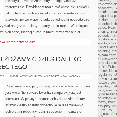
Pierwszym k
inwestycja Prezes znakomity istnieje. Chociaż
WZBOGACIĆ.
traktować ak
JEDNĄ
teoretycznie. Przykładem może być właściciel zakładu,
Z
obowiązek, w
NICH
realnie popr
JEST
jaki w trosce o dobro zespołu oraz w nagrodę za trud
W
ciągu dnia p
GŁÓWNEJ
przyodziany we wspólny sukces jednostki gospodarczej
poziom stres
MIERZE
po schodach
INWESTYCJA
ykład nad jezioro. Na tym zamyka się teoria. W praktyce
serce. Rozci
snem zmniejs
e pieniądze, inaczej suma, z której stratą właściciel […]
po godzinach
proste rzecz
TOWANIE FIZYCZNE DO GRY
efekty, któr
Dobrze jest 
odrobinę prz
dynamiczny 
JEŻDŻAMY GDZIEŚ DALEKO
słuchawkach,
przy ulubion
EC TEGO
na YouTube 
zabaw. Nie m
regularnie. 
NA
2025
MOŻLIWOŚĆ KOMENTOWANIA
ZOSTAŁA WYŁĄCZONA
innymi i zam
WAKACJE
WYJEŻDŻAMY
nasze ciało,
GDZIEŚ
Przedsiębiorców, jacy muszą nabywać odzież ochronna
się stałym 
DALEKO
nawyków poma
ZWŁASZCZA
jest wielu Nie zawsze kwestia zakupu okrycia jest
WOBEC
tylko te sen
TEGO
po książki o 
klarowna. W pewnych sytuacjach zdarza się, iż buty
formy, które
strażackie lub aparaty oddechowe muszą zapewnić
czy przy por
serwis, w kt
sobie sami robotnicy. Jakim sposobem można się
się ruszać b