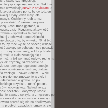
bać o stawy czy kręgosłup,
 decyzji staje się prostsze. Niektóre
arnie odwiedzają
serwis z artykułami
o
u życia właśnie po to, by co tydzień
swojej rutyny jeden mały, ale
 nawyk. Codzienny ruch to też
 przyszłość. Z wiekiem mięśnie
łabną, kości tracą gęstość, a
ogarsza się. Regularna aktywność –
kowana – spowalnia te procesy,
dłużej zachować samodzielność i
ie chodzi o to, by w wieku 70 lat bić
 o to, by móc wyjść na spacer, wsiąść
nieść zakupy po schodach czy pobawić
i. To są te momenty, w których lata
j troski o ciało zwracają się z
ie można też pominąć wpływu ruchu na
siłek fizyczny, szczególnie na
ietrzu, pomaga regulować emocje,
jawy obniżonego nastroju, ułatwia
Po treningu – nawet krótkim – wiele
a przyjemne zmęczenie w ciele i
 klarowność w głowie. To jak
iękkiego przycisku „reset” po dniu
ców i obowiązków. Najtrudniejszy
cie początek. Motywacja rośnie i
da nie zawsze sprzyja, a zmęczenie po
by zamiast spaceru wybrać kanapę i
go warto oprzeć się nie na chwilowych
e na prostych zasadach: umawiać się