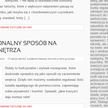
domyśleć – nie będą to doświadczone kostiumy.
dietą, jak d
podejmowanie
z fartuchy, które z większym natężeniem pasują na
osoby regul
zdrowym styl
nika, jaki boryka się z chorobotwórczymi czynnikami.
dorzucić do 
y standard, który […]
wartościowy
inwestycja w
naturalnie s
TOWANIE FIZYCZNE DO GRY
równowaga p
nawet umiar
pozwala na 
sprawność. N
JONALNY SPOSÓB NA
rekordy, ale
na rower, w
NĘTRZA
się z wnukam
wcześniejsze
nawiązką. N
ROLETY:
2025
MOŻLIWOŚĆ KOMENTOWANIA
ZOSTAŁA WYŁĄCZONA
FUNKCJONALNY
psychikę. Wy
SPOSÓB
świeżym pow
NA
Rolety to funkcjonalne i stylowe rozwiązanie, które
zmniejsza ob
ZACIEMNIENIE
WNĘTRZA
zasypianie. 
doskonale sprawdza się jako sposób na zaciemnienie
osób odczuw
wnętrza. Dzięki nim możemy swobodnie regulować ilość
jednocześnie
wciśnięcie m
światła wpadającego do pomieszczenia, zapewniając
pełnym bodź
bywa oczywiś
sobie prywatność i komfort. Sprawdź, jakie korzyści
spada, pogo
daje montaż rolet!
pracy kusi, 
pilot. Dlate
zrywach, al
TOWANIE FIZYCZNE DO GRY