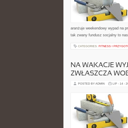
aranżuje weekendowy wypad na prz
tak zwany fundusz socjalny to nasz
CATEGORIES:
FITNESS I PRZYGO
NA WAKACJE WY
ZWŁASZCZA WOB
POSTED BY ADMIN
LIP - 14 - 