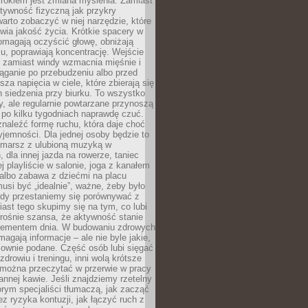
rokiem jest zmiana myślenia. Zamiast
tywność fizyczną jak przykry
arto zobaczyć w niej narzędzie, które
awia jakość życia. Krótkie spacery w
omagają oczyścić głowę, obniżają
u, poprawiają koncentrację. Wejście
 zamiast windy wzmacnia mięśnie i
ąganie po przebudzeniu albo przed
za napięcia w ciele, które zbierają się
 siedzenia przy biurku. To wszystko
y, ale regularnie powtarzane przynoszą
e po kilku tygodniach naprawdę czuć.
znaleźć formę ruchu, która daje choć
yjemności. Dla jednej osoby będzie to
marsz z ulubioną muzyką w
 dla innej jazda na rowerze, taniec
ej playliście w salonie, joga z kanałem
albo zabawa z dziećmi na placu
usi być „idealnie”, ważne, żeby było
Gdy przestaniemy się porównywać z
iast tego skupimy się na tym, co lubi
 rośnie szansa, że aktywność stanie
elementem dnia. W budowaniu zdrowych
gają informacje – ale nie byle jakie,
sownie podane. Część osób lubi sięgać
zdrowiu i treningu, inni wolą krótsze
 można przeczytać w przerwie w pracy
annej kawie. Jeśli znajdziemy rzetelny
órym specjaliści tłumaczą, jak zacząć
ez ryzyka kontuzji, jak łączyć ruch z