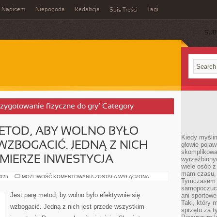
Napisem
Niepogoda
Redakcja
Tagi
Spis Treści
SUB
 przygotowanie fizyczne do gry’ Category
 METOD, ABY WOLNO BYŁO
Kiedy myślim
WZBOGACIĆ. JEDNĄ Z NICH
głowie pojawi
skomplikowan
 MIERZE INWESTYCJA
wyrzeźbionyc
wiele osób z
mam czasu, n
ISTNIEJE
2025
MOŻLIWOŚĆ KOMENTOWANIA
ZOSTAŁA WYŁĄCZONA
Tymczasem f
KILKA
METOD,
samopoczuci
ABY
Jest parę metod, by wolno było efektywnie się
ani sportowe
WOLNO
Taki, który 
BYŁO
wzbogacić. Jedną z nich jest przede wszystkim
SKUTECZNIE
sprzętu za t
SIĘ