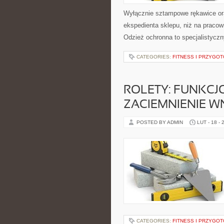
Wyłącznie sztampowe rękawice ora
ekspedienta sklepu, niż na pracow
Odzież ochronna to specjalistyczn
CATEGORIES:
FITNESS I PRZYGO
ROLETY: FUNKC
ZACIEMNIENIE W
POSTED BY ADMIN
LUT - 18 - 
CATEGORIES:
FITNESS I PRZYGO