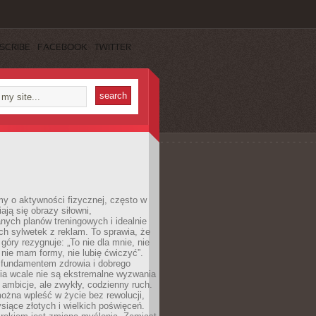
SCRIBE
FACEBOOK
TWITTER
y o aktywności fizycznej, często w
ają się obrazy siłowni,
ych planów treningowych i idealnie
h sylwetek z reklam. To sprawia, że
 góry rezygnuje: „To nie dla mnie, nie
ie mam formy, nie lubię ćwiczyć”.
undamentem zdrowia i dobrego
a wcale nie są ekstremalne wyzwania
 ambicje, ale zwykły, codzienny ruch.
można wpleść w życie bez rewolucji,
ysiące złotych i wielkich poświęceń.