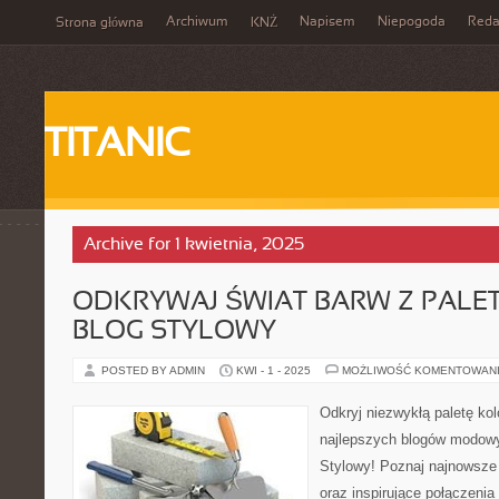
Archiwum
Napisem
Niepogoda
Reda
Strona główna
KNŻ
TITANIC
Archive for 1 kwietnia, 2025
ODKRYWAJ ŚWIAT BARW Z PALET
BLOG STYLOWY
POSTED BY ADMIN
KWI - 1 - 2025
MOŻLIWOŚĆ KOMENTOWAN
Odkryj niezwykłą paletę ko
najlepszych blogów modowy
Stylowy! Poznaj najnowsze 
oraz inspirujące połączeni